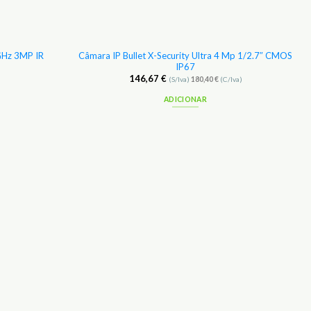
 GHz 3MP IR
Câmara IP Bullet X-Security Ultra 4 Mp 1/2.7″ CMOS
IP67
146,67
€
(S/Iva)
180,40
€
(C/Iva)
ADICIONAR