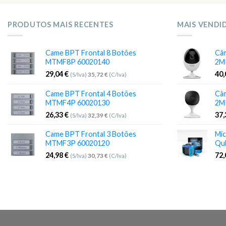
PRODUTOS MAIS RECENTES
MAIS VENDI
Came BPT Frontal 8 Botões
Câm
MTMF8P 60020140
2M
29,04
€
40
(S/Iva)
35,72
€
(C/Iva)
Came BPT Frontal 4 Botões
Câm
MTMF4P 60020130
2M
26,33
€
37
(S/Iva)
32,39
€
(C/Iva)
Came BPT Frontal 3 Botões
Mic
MTMF3P 60020120
Qu
24,98
€
72
(S/Iva)
30,73
€
(C/Iva)