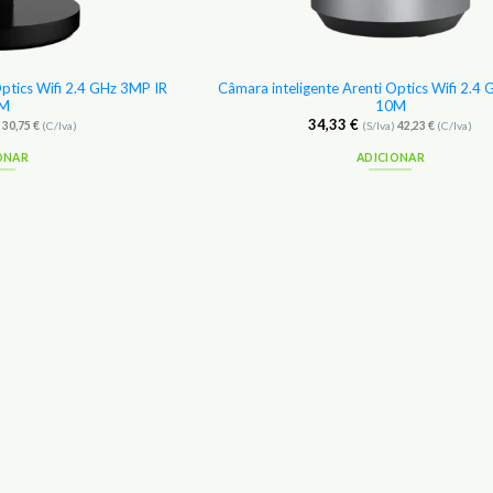
Optics Wifi 2.4 GHz 3MP IR
Câmara inteligente Arenti Optics Wifi 2.4
M
10M
34,33
€
)
30,75
€
(C/Iva)
(S/Iva)
42,23
€
(C/Iva)
ONAR
ADICIONAR