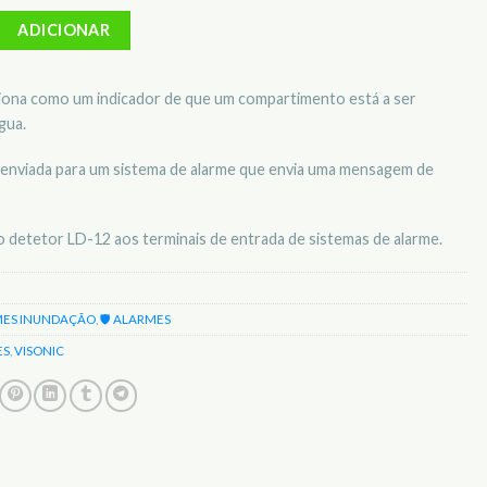
etetor de Inundação Visonic LD-12
ADICIONAR
iona como um indicador de que um compartimento está a ser
gua.
 enviada para um sistema de alarme que envia uma mensagem de
r o detetor LD-12 aos terminais de entrada de sistemas de alarme.
ES INUNDAÇÃO
,
🛡️ ALARMES
ES
,
VISONIC