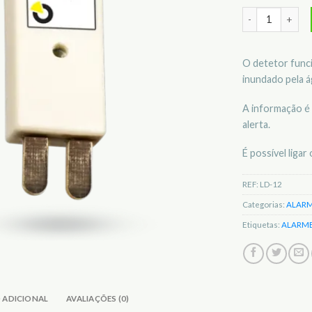
Quantidade de D
O detetor func
inundado pela á
A informação é
alerta.
É possível liga
REF:
LD-12
Categorias:
ALARM
Etiquetas:
ALARM
 ADICIONAL
AVALIAÇÕES (0)