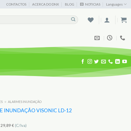
CONTACTOS
ACERCA DO DNX
BLOG
NOTICIAS
Languages
ES
○
ALARMES INUNDAÇÃO
E INUNDAÇÃO VISONIC LD-12
)
29,89
€
(C/Iva)