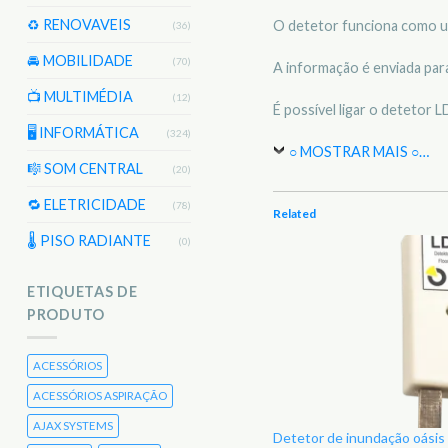
♻️ RENOVAVEIS
O detetor funciona como um
(36)
🚘 MOBILIDADE
(70)
A informação é enviada par
📺 MULTIMÉDIA
(12)
É possível ligar o detetor 
🖥️ INFORMÁTICA
(324)
○ MOSTRAR MAIS ○
…
🎼 SOM CENTRAL
(20)
🔁 ELETRICIDADE
(78)
Related
🌡 PISO RADIANTE
(0)
ETIQUETAS DE
PRODUTO
ACESSÓRIOS
ACESSÓRIOS ASPIRAÇÃO
AJAX SYSTEMS
Detetor de inundação oásis