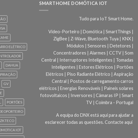
SMARTHOME DOMÓTICA IOT
Tudo para IoT Smart Home.
ÇÃO
USA
Video-Porteiro | Domótica | SmartThings |
CAME
ZigBee | Z-Wave, Bluetooth Tuya | KNX |
Módulos | Sensores | Detetores |
ARRO ELÉTRICO
Concentradores | Alarmes | CCTV | Som
NTROLADOR
Central | Interruptores Inteligentes | Tomadas
DAHUA
Inteligentes | Estores Elétricos | Portões
Elétricos | Piso Radiante Elétrico | Aspiração
SPIRAÇÃO
Central | Postos de carregamento carros
GV
elétricos | Energias Renováveis | Paineis solares
CE
fotovoltaicos | Inversores | Câmaras IP | Smart
TV | Coimbra - Portugal
L
PORTÕES
DEOPORTEIRO
A equipa do DNX está aqui para ajudar a
ZKTECO
esclarecer todas as questões.
Contacte aqui
 DOMOTICA IOT