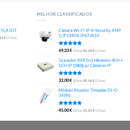
MELHOR CLASSIFICADOS
TICA IOT
Câmara WI-FI IP X-Security 4 MP
1/3" CMOS IP67 IK10
,11
€
(C/Iva)
Avaliação
69,33
€
(S/Iva)
85,28
€
(C/Iva)
5.00
de 5
Gravador XVR 5n1 Hikvision 4CH +
1CH IP 1080p p/ Câmaras IP
Avaliação
32,00
€
(S/Iva)
39,36
€
(C/Iva)
5.00
de 5
Módulo Atuador Tomadas DI-O
54790
Avaliação
45,00
€
(S/Iva)
55,35
€
(C/Iva)
5.00
de 5