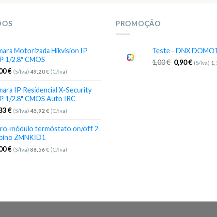
DOS
PROMOÇÃO
ara Motorizada Hikvision IP
Teste - DNX DOMO
P 1/2.8″ CMOS
1,00
€
0,90
€
(S/Iva)
1
,00
€
(S/Iva)
49,20
€
(C/Iva)
ara IP Residencial X-Security
P 1/2.8" CMOS Auto IRC
,33
€
(S/Iva)
45,92
€
(C/Iva)
ro-módulo termóstato on/off 2
bino ZMNKID1
,00
€
(S/Iva)
88,56
€
(C/Iva)