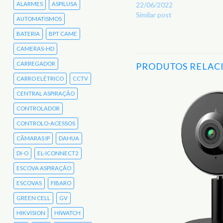
22/06/2022
ALARMES
ASPILUSA
Similar post
AUTOMATISMOS
BATERIA
BPT CAME
CAMERAS-HD
CARREGADOR
PRODUTOS RELAC
CARRO ELÉTRICO
CCTV
CENTRAL ASPIRAÇÃO
CONTROLADOR
Adicionar
aos
Favoritos
CONTROLO-ACESSOS
CÂMARAS IP
DAHUA
DI-O
EL-ICONNECT2
ESCOVA ASPIRAÇÃO
ESCOVAS
FIBARO
GREEN CELL
GV
HIKVISION
HIWATCH