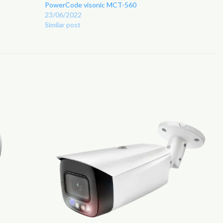
PowerCode visonic MCT-560
23/06/2022
Similar post
Adicionar
Adicionar
aos
aos
Favoritos
Favoritos