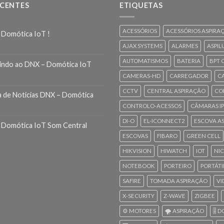
ECENTES
ETIQUETAS
ACESSÓRIOS
ACESSÓRIOS ASPIRA
 Domótica IoT !
AJAX SYSTEMS
ALARMES
ASPIL
AUTOMATISMOS
BATERIA
BPT 
indo ao DNX – Domótica IoT
CAMERAS-HD
CARREGADOR
C
CCTV
CENTRAL ASPIRAÇÃO
CO
a de Noticias DNX – Domótica
CONTROLO-ACESSOS
CÂMARAS IP
DI-O
EL-ICONNECT2
ESCOVA A
 Domótica IoT Som Central
ESCOVAS
FIBARO
GREEN CELL
HIKVISION
HIWATCH
IOT
NI
NOTEBOOK
PORTEIRO
PORTÁTI
SAFIRE
TOMADA ASPIRAÇÃO
VI
X-SECURITY
Z-WAVE
ZIGBEE
⚙️ MOTORES
🌪️ ASPIRAÇÃO
🎚️