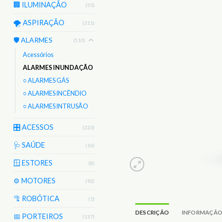
🏢 ILUMINAÇÃO
(55)
🌪️ ASPIRAÇÃO
(311)
🛡️ ALARMES
(510)
Acessórios
ALARMES INUNDAÇÃO
○ ALARMES GÁS
○ ALARMES INCÊNDIO
○ ALARMES INTRUSÃO
🎛️ ACESSOS
(223)
🩺 SAÚDE
(16)
🪟 ESTORES
(8)
⚙️ MOTORES
(92)
🦿 ROBÓTICA
(1)
DESCRIÇÃO
INFORMAÇÃO
📅 PORTEIROS
(137)