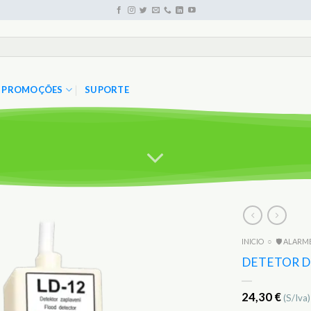
PROMOÇÕES
SUPORTE
INICIO
○
🛡️ ALARM
Adicionar
aos
DETETOR D
Favoritos
24,30
€
(S/Iva