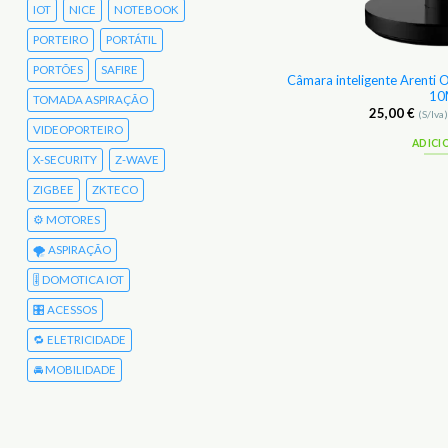
IOT
NICE
NOTEBOOK
PORTEIRO
PORTÁTIL
PORTÕES
SAFIRE
Câmara inteligente Arenti 
P Bullet Safire 4 Mp 1/3″ CMOS IP67
10
TOMADA ASPIRAÇÃO
88,00
€
25,00
€
(S/Iva)
108,24
€
(C/Iva)
(S/Iva
VIDEOPORTEIRO
ADICIONAR
ADICI
X-SECURITY
Z-WAVE
ZIGBEE
ZKTECO
⚙️ MOTORES
🌪️ ASPIRAÇÃO
🎚️ DOMOTICA IOT
🎛️ ACESSOS
🔁 ELETRICIDADE
🚘 MOBILIDADE