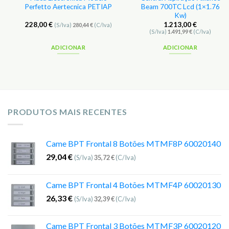
Perfetto Aertecnica PETIAP
Beam 700TC Lcd (1×1.76
Kw)
228,00
€
1.213,00
€
(S/Iva)
280,44
€
(C/Iva)
(S/Iva)
1.491,99
€
(C/Iva)
ADICIONAR
ADICIONAR
PRODUTOS MAIS RECENTES
Came BPT Frontal 8 Botões MTMF8P 60020140
29,04
€
(S/Iva)
35,72
€
(C/Iva)
Came BPT Frontal 4 Botões MTMF4P 60020130
26,33
€
(S/Iva)
32,39
€
(C/Iva)
Came BPT Frontal 3 Botões MTMF3P 60020120