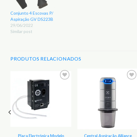
Conjunto 4 Escovas P/
Aspiração GV DS223B
29/06/2022
Similar post
PRODUTOS RELACIONADOS
r
Adicionar
Adicionar
aos
aos
s
Favoritos
Favoritos
Placa Electrónica Modelo
Central Aspiração Alliance