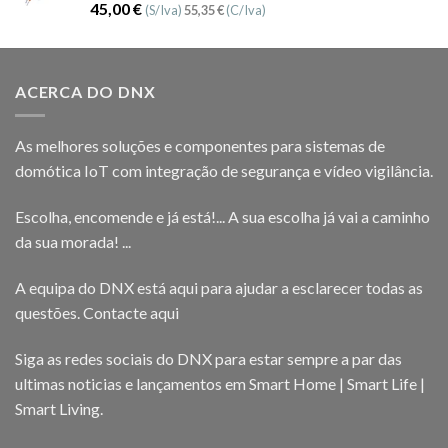
Avaliação
45,00
€
(S/Iva)
55,35
€
(C/Iva)
5.00
de 5
ACERCA DO DNX
As melhores soluções e componentes para sistemas de
domótica IoT com integração de segurança e vídeo vigilância.
Escolha, encomende e já está!... A sua escolha já vai a caminho
da sua morada! ...
A equipa do DNX está aqui para ajudar a esclarecer todas as
questões.
Contacte aqui
Siga as redes sociais do DNX para estar sempre a par das
ultimas noticias e lançamentos em Smart Home | Smart Life |
Smart Living.