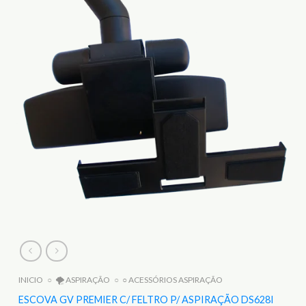
INICIO
○
🌪️ ASPIRAÇÃO
○
○ ACESSÓRIOS ASPIRAÇÃO
ESCOVA GV PREMIER C/ FELTRO P/ ASPIRAÇÃO DS628I