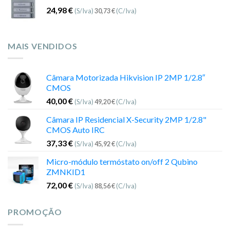
24,98
€
(S/Iva)
30,73
€
(C/Iva)
MAIS VENDIDOS
Câmara Motorizada Hikvision IP 2MP 1/2.8″
CMOS
40,00
€
(S/Iva)
49,20
€
(C/Iva)
Câmara IP Residencial X-Security 2MP 1/2.8"
CMOS Auto IRC
37,33
€
(S/Iva)
45,92
€
(C/Iva)
Micro-módulo termóstato on/off 2 Qubino
ZMNKID1
72,00
€
(S/Iva)
88,56
€
(C/Iva)
PROMOÇÃO