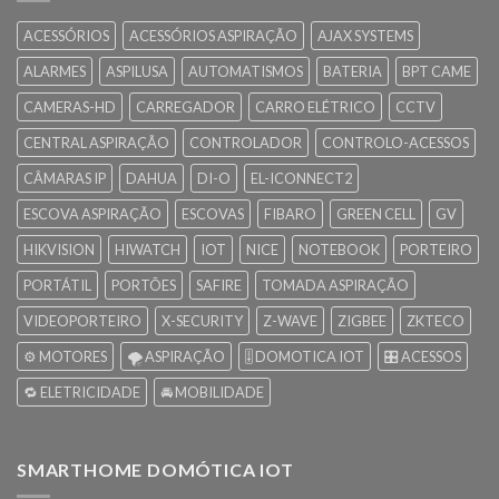
ACESSÓRIOS
ACESSÓRIOS ASPIRAÇÃO
AJAX SYSTEMS
ALARMES
ASPILUSA
AUTOMATISMOS
BATERIA
BPT CAME
CAMERAS-HD
CARREGADOR
CARRO ELÉTRICO
CCTV
CENTRAL ASPIRAÇÃO
CONTROLADOR
CONTROLO-ACESSOS
CÂMARAS IP
DAHUA
DI-O
EL-ICONNECT2
ESCOVA ASPIRAÇÃO
ESCOVAS
FIBARO
GREEN CELL
GV
HIKVISION
HIWATCH
IOT
NICE
NOTEBOOK
PORTEIRO
PORTÁTIL
PORTÕES
SAFIRE
TOMADA ASPIRAÇÃO
VIDEOPORTEIRO
X-SECURITY
Z-WAVE
ZIGBEE
ZKTECO
⚙️ MOTORES
🌪️ ASPIRAÇÃO
🎚️ DOMOTICA IOT
🎛️ ACESSOS
🔁 ELETRICIDADE
🚘 MOBILIDADE
SMARTHOME DOMÓTICA IOT