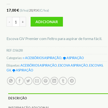
17,00
€
(S/Iva)
20,91
€
(C/Iva)
Quantidade de Escova GV Premier c/ Feltro p/ Aspiração DS62
ADICIONAR
Escova GV Premier com Feltro para aspirar de forma fácil.
REF:
DS628I
Categorias:
○ ACESSÓRIOS ASPIRAÇÃO
,
🌪️ ASPIRAÇÃO
Etiquetas:
ACESSÓRIOS ASPIRAÇÃO
,
ESCOVA ASPIRAÇÃO
,
ESCOVAS
,
GV
,
🌪️ ASPIRAÇÃO
DESCRIÇÃO
INFORMAÇÃO ADICIONAL