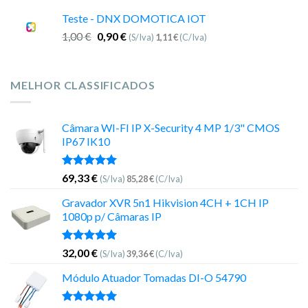
Teste - DNX DOMOTICA IOT
1,00
€
0,90
€
(S/Iva)
1,11
€
(C/Iva)
MELHOR CLASSIFICADOS
Câmara WI-FI IP X-Security 4 MP 1/3" CMOS
IP67 IK10
Avaliação
69,33
€
(S/Iva)
85,28
€
(C/Iva)
5.00
de 5
Gravador XVR 5n1 Hikvision 4CH + 1CH IP
1080p p/ Câmaras IP
Avaliação
32,00
€
(S/Iva)
39,36
€
(C/Iva)
5.00
de 5
Módulo Atuador Tomadas DI-O 54790