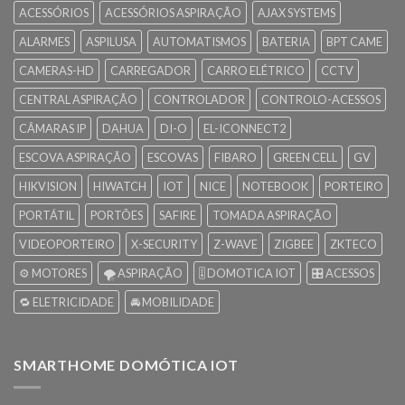
ACESSÓRIOS
ACESSÓRIOS ASPIRAÇÃO
AJAX SYSTEMS
ALARMES
ASPILUSA
AUTOMATISMOS
BATERIA
BPT CAME
CAMERAS-HD
CARREGADOR
CARRO ELÉTRICO
CCTV
CENTRAL ASPIRAÇÃO
CONTROLADOR
CONTROLO-ACESSOS
CÂMARAS IP
DAHUA
DI-O
EL-ICONNECT2
ESCOVA ASPIRAÇÃO
ESCOVAS
FIBARO
GREEN CELL
GV
HIKVISION
HIWATCH
IOT
NICE
NOTEBOOK
PORTEIRO
PORTÁTIL
PORTÕES
SAFIRE
TOMADA ASPIRAÇÃO
VIDEOPORTEIRO
X-SECURITY
Z-WAVE
ZIGBEE
ZKTECO
⚙️ MOTORES
🌪️ ASPIRAÇÃO
🎚️ DOMOTICA IOT
🎛️ ACESSOS
🔁 ELETRICIDADE
🚘 MOBILIDADE
SMARTHOME DOMÓTICA IOT