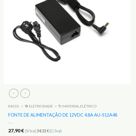
INICIO
○
🔁 ELETRICIDADE
○
🔌 MATERIAL ELÉTRICO
FONTE DE ALIMENTAÇÃO DE 12VDC 4.8A AU-S12A48
27,90
€
(S/Iva)
34,32
€
(C/Iva)