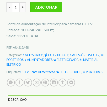
Quantidade de Fonte de alimentação de 12VDC 4.8A AU-S12A
ADICIONAR
Fonte de alimentação de interior para câmaras CCTV.
Entrada: 100-240VAC 50Hz;
Saída: 12VDC, 4.8A;
REF:
AU-S12A48
Categorias:
○ ACESSÓRIOS
,
📹 CCTV HD >> IP
,
○ ACESSÓRIOS CCTV
,
📅
PORTEIROS
,
○ ALIMENTADORES
,
🔁 ELETRICIDADE
,
🔌 MATERIAL
ELÉTRICO
Etiquetas:
CCTV
,
Fonte Alimentação
,
🔁 ELETRICIDADE
,
📅 PORTEIROS
DESCRIÇÃO