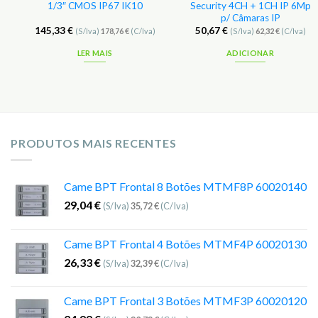
1/3″ CMOS IP67 IK10
Security 4CH + 1CH IP 6Mp
p/ Câmaras IP
145,33
€
50,67
€
(S/Iva)
178,76
€
(C/Iva)
(S/Iva)
62,32
€
(C/Iva)
LER MAIS
ADICIONAR
PRODUTOS MAIS RECENTES
Came BPT Frontal 8 Botões MTMF8P 60020140
29,04
€
(S/Iva)
35,72
€
(C/Iva)
Came BPT Frontal 4 Botões MTMF4P 60020130
26,33
€
(S/Iva)
32,39
€
(C/Iva)
Came BPT Frontal 3 Botões MTMF3P 60020120