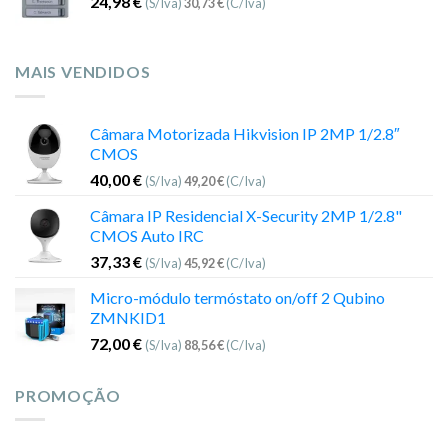
24,98
€
(S/Iva)
30,73
€
(C/Iva)
MAIS VENDIDOS
Câmara Motorizada Hikvision IP 2MP 1/2.8″
CMOS
40,00
€
(S/Iva)
49,20
€
(C/Iva)
Câmara IP Residencial X-Security 2MP 1/2.8"
CMOS Auto IRC
37,33
€
(S/Iva)
45,92
€
(C/Iva)
Micro-módulo termóstato on/off 2 Qubino
ZMNKID1
72,00
€
(S/Iva)
88,56
€
(C/Iva)
PROMOÇÃO