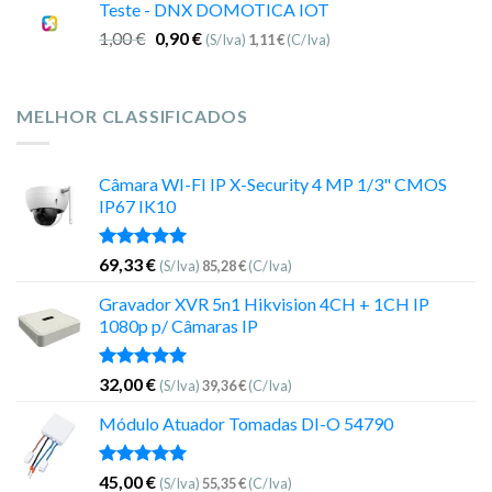
Teste - DNX DOMOTICA IOT
1,00
€
0,90
€
(S/Iva)
1,11
€
(C/Iva)
MELHOR CLASSIFICADOS
Câmara WI-FI IP X-Security 4 MP 1/3" CMOS
IP67 IK10
Avaliação
69,33
€
(S/Iva)
85,28
€
(C/Iva)
5.00
de 5
Gravador XVR 5n1 Hikvision 4CH + 1CH IP
1080p p/ Câmaras IP
Avaliação
32,00
€
(S/Iva)
39,36
€
(C/Iva)
5.00
de 5
Módulo Atuador Tomadas DI-O 54790
Avaliação
45,00
€
(S/Iva)
55,35
€
(C/Iva)