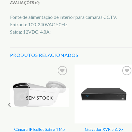
AVALIAÇÕES (0)
Fonte de alimentação de interior para câmaras CCTV.
Entrada: 100-240VAC 50Hz;
Saída: 12VDC, 4.8A;
PRODUTOS RELACIONADOS
r
Adicionar
Adicionar
aos
aos
s
Favoritos
Favoritos
SEM STOCK
Câmara IP Bullet Safire 4 Mp
Gravador XVR 5n1 X-