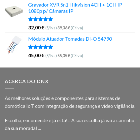
Gravador XVR 5n1 Hikvision 4CH + 1CH IP
1080p p/ Câmaras IP
Avaliação
32,00
€
(S/Iva)
39,36
€
(C/Iva)
5.00
de 5
Módulo Atuador Tomadas DI-O 54790
Avaliação
45,00
€
(S/Iva)
55,35
€
(C/Iva)
5.00
de 5
ACERCA DO DNX
As melhores soluções e componentes para sistemas de
domótica IoT com integração de segurança e vídeo vigilância.
Escolha, encomende e já está!... A sua escolha já vai a caminho
da sua morada! ...