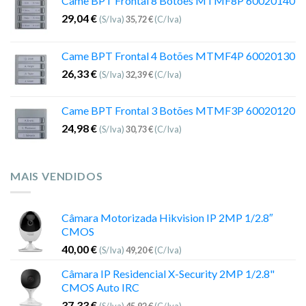
Came BPT Frontal 8 Botões MTMF8P 60020140
29,04
€
(S/Iva)
35,72
€
(C/Iva)
Came BPT Frontal 4 Botões MTMF4P 60020130
26,33
€
(S/Iva)
32,39
€
(C/Iva)
Came BPT Frontal 3 Botões MTMF3P 60020120
24,98
€
(S/Iva)
30,73
€
(C/Iva)
MAIS VENDIDOS
Câmara Motorizada Hikvision IP 2MP 1/2.8″
CMOS
40,00
€
(S/Iva)
49,20
€
(C/Iva)
Câmara IP Residencial X-Security 2MP 1/2.8"
CMOS Auto IRC
37,33
€