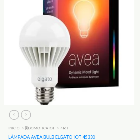
INICIO
○
🎚️ DOMOTICA IOT
○
○ IoT
LÂMPADA AVEA BULB ELGATO IOT 45330