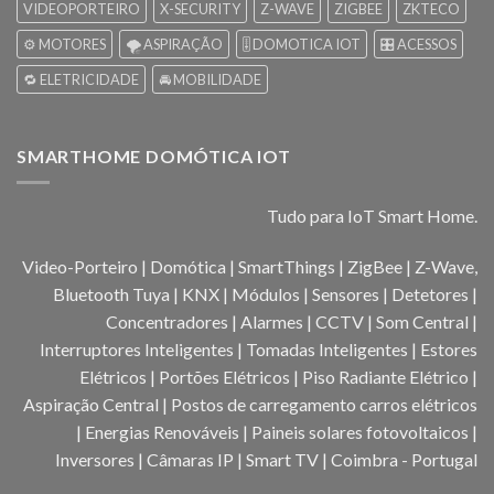
VIDEOPORTEIRO
X-SECURITY
Z-WAVE
ZIGBEE
ZKTECO
⚙️ MOTORES
🌪️ ASPIRAÇÃO
🎚️ DOMOTICA IOT
🎛️ ACESSOS
🔁 ELETRICIDADE
🚘 MOBILIDADE
SMARTHOME DOMÓTICA IOT
Tudo para IoT Smart Home.
Video-Porteiro | Domótica | SmartThings | ZigBee | Z-Wave,
Bluetooth Tuya | KNX | Módulos | Sensores | Detetores |
Concentradores | Alarmes | CCTV | Som Central |
Interruptores Inteligentes | Tomadas Inteligentes | Estores
Elétricos | Portões Elétricos | Piso Radiante Elétrico |
Aspiração Central | Postos de carregamento carros elétricos
| Energias Renováveis | Paineis solares fotovoltaicos |
Inversores | Câmaras IP | Smart TV | Coimbra - Portugal