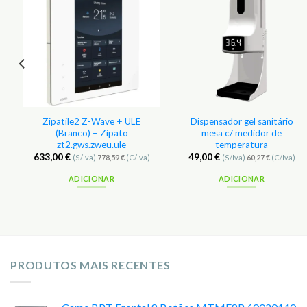
r
Adicionar
Adicionar
aos
aos
s
Favoritos
Favoritos
Zipatile2 Z-Wave + ULE
Dispensador gel sanitário
(Branco) – Zipato
mesa c/ medidor de
zt2.gws.zweu.ule
temperatura
633,00
€
49,00
€
)
(S/Iva)
778,59
€
(C/Iva)
(S/Iva)
60,27
€
(C/Iva)
ADICIONAR
ADICIONAR
PRODUTOS MAIS RECENTES