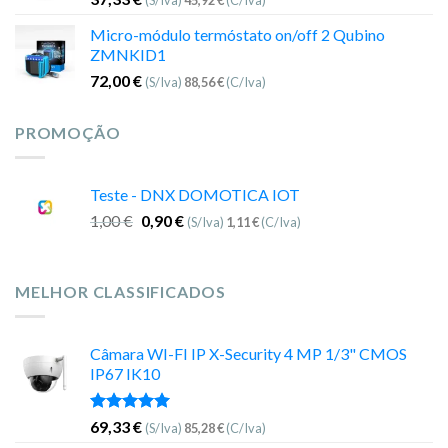
(S/Iva)
45,92
€
(C/Iva)
Micro-módulo termóstato on/off 2 Qubino
ZMNKID1
72,00
€
(S/Iva)
88,56
€
(C/Iva)
PROMOÇÃO
Teste - DNX DOMOTICA IOT
1,00
€
0,90
€
(S/Iva)
1,11
€
(C/Iva)
MELHOR CLASSIFICADOS
Câmara WI-FI IP X-Security 4 MP 1/3" CMOS
IP67 IK10
Avaliação
69,33
€
(S/Iva)
85,28
€
(C/Iva)
5.00
de 5