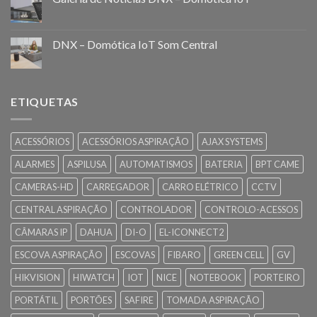
DNX – Domótica IoT Som Central
ETIQUETAS
ACESSÓRIOS
ACESSÓRIOS ASPIRAÇÃO
AJAX SYSTEMS
ALARMES
ASPILUSA
AUTOMATISMOS
BATERIA
BPT CAME
CAMERAS-HD
CARREGADOR
CARRO ELÉTRICO
CCTV
CENTRAL ASPIRAÇÃO
CONTROLADOR
CONTROLO-ACESSOS
CÂMARAS IP
DAHUA
DI-O
EL-ICONNECT2
ESCOVA ASPIRAÇÃO
ESCOVAS
FIBARO
GREEN CELL
GV
HIKVISION
HIWATCH
IOT
NICE
NOTEBOOK
PORTEIRO
PORTÁTIL
PORTÕES
SAFIRE
TOMADA ASPIRAÇÃO