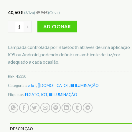
40,60
€
(S/Iva)
49,94
€
(C/Iva)
Quantidade de Lâmpada Avea Bulb ELGATO IOT 45330
ADICIONAR
Lâmpada controlada por Bluetooth através de uma aplicação
iOS ou Android, podendo definir um ambiente de luz/cor
adequado a cada ocasião.
REF:
45330
Categorias:
○ IoT
,
🎚️ DOMOTICA IOT
,
🏢 ILUMINAÇÃO
Etiquetas:
ELGATO
,
IOT
,
🏢 ILUMINAÇÃO
DESCRIÇÃO