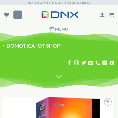
Skip
DNX ○ DOMÓTICA IOT ○ AQUI PARA SI!
to
content
MENU
○
DOMOTICA IOT SHOP
Adicionar
aos
Favoritos