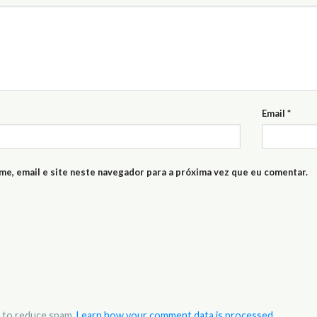
Email
*
e, email e site neste navegador para a próxima vez que eu comentar.
t to reduce spam.
Learn how your comment data is processed.