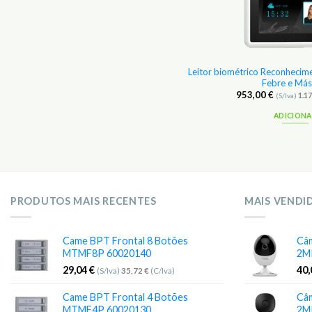
 gel sanitário mesa c/ medidor de
Leitor biométrico Reconhecim
temperatura
Febre e Más
9,00
€
953,00
€
(S/Iva)
60,27
€
(C/Iva)
(S/Iva)
1.1
ADICIONAR
ADICION
PRODUTOS MAIS RECENTES
MAIS VENDI
Came BPT Frontal 8 Botões
Câm
MTMF8P 60020140
2M
29,04
€
40
(S/Iva)
35,72
€
(C/Iva)
Came BPT Frontal 4 Botões
Câm
MTMF4P 60020130
2M