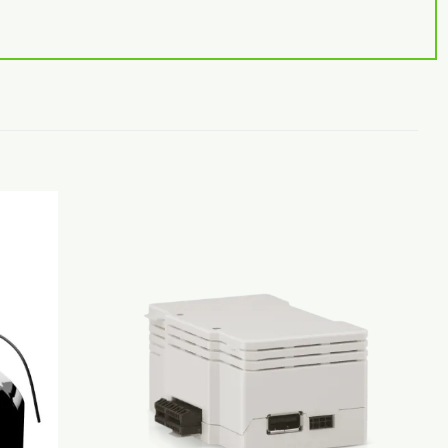
Adicionar
Adicionar
aos
aos
Favoritos
Favoritos