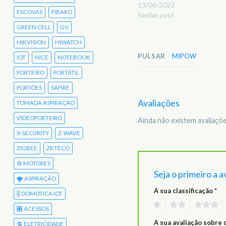
13/06/2022
ESCOVAS
FIBARO
Similar post
GREEN CELL
GV
HIKVISION
HIWATCH
PULSAR
MIPOW
IOT
NICE
NOTEBOOK
PORTEIRO
PORTÁTIL
PORTÕES
SAFIRE
Avaliações
TOMADA ASPIRAÇÃO
VIDEOPORTEIRO
Ainda não existem avaliaçõe
X-SECURITY
Z-WAVE
ZIGBEE
ZKTECO
⚙️ MOTORES
Seja o primeiro 
🌪️ ASPIRAÇÃO
A sua classificação
*
🎚️ DOMOTICA IOT
1
2
3
🎛️ ACESSOS
A sua avaliação sobre
🔁 ELETRICIDADE