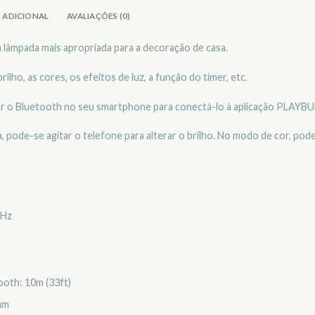
 ADICIONAL
AVALIAÇÕES (0)
 lâmpada mais apropriada para a decoração de casa.
ilho, as cores, os efeitos de luz, a função do timer, etc.
gar o Bluetooth no seu smartphone para conectá-lo à aplicação PLAYBU
pode-se agitar o telefone para alterar o brilho. No modo de cor, pode-
 Hz
ooth: 10m (33ft)
mm