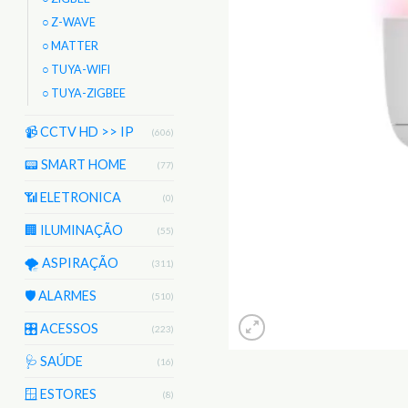
○ Z-WAVE
○ MATTER
○ TUYA-WIFI
○ TUYA-ZIGBEE
📹 CCTV HD >> IP
(606)
📟 SMART HOME
(77)
📶 ELETRONICA
(0)
🏢 ILUMINAÇÃO
(55)
🌪️ ASPIRAÇÃO
(311)
🛡️ ALARMES
(510)
🎛️ ACESSOS
(223)
🩺 SAÚDE
(16)
🪟 ESTORES
(8)