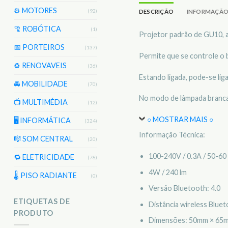
⚙️ MOTORES
(92)
DESCRIÇÃO
INFORMAÇÃO
🦿 ROBÓTICA
(1)
Projetor padrão de GU10, a
📅 PORTEIROS
(137)
Permite que se controle o br
♻️ RENOVAVEIS
(36)
Estando ligada, pode-se li
🚘 MOBILIDADE
(70)
No modo de lâmpada branca, 
📺 MULTIMÉDIA
(12)
○ MOSTRAR MAIS ○
🖥️ INFORMÁTICA
(324)
Informação Técnica:
🎼 SOM CENTRAL
(20)
100-240V / 0.3A / 50-60
🔁 ELETRICIDADE
(78)
4W / 240 lm
🌡 PISO RADIANTE
(0)
Versão Bluetooth: 4.0
ETIQUETAS DE
Distância wireless Bluet
PRODUTO
Dimensões: 50mm × 65