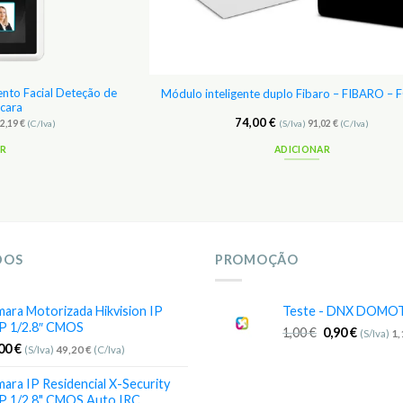
ento Facial Deteção de
Módulo inteligente duplo Fibaro – FIBARO –
cara
74,00
€
72,19
€
(C/Iva)
(S/Iva)
91,02
€
(C/Iva)
AR
ADICIONAR
DOS
PROMOÇÃO
ara Motorizada Hikvision IP
Teste - DNX DOMO
P 1/2.8″ CMOS
1,00
€
0,90
€
(S/Iva)
1
,00
€
(S/Iva)
49,20
€
(C/Iva)
ara IP Residencial X-Security
P 1/2.8" CMOS Auto IRC