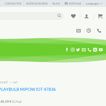
CONTACTOS
ACERCA DO DNX
BLOG
NOTICIAS
Languages
ICA IOT
○
○ IoT
PLAYBULB MIPOW IOT 47836
)
65,19
€
(C/Iva)