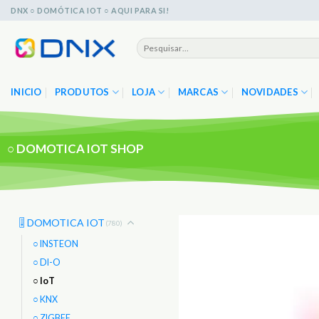
Skip
DNX ○ DOMÓTICA IOT ○ AQUI PARA SI!
to
content
Pesquisar
por:
INICIO
PRODUTOS
LOJA
MARCAS
NOVIDADES
○
DOMOTICA IOT SHOP
🎚️ DOMOTICA IOT
(780)
○ INSTEON
○ DI-O
○ IoT
○ KNX
○ ZIGBEE