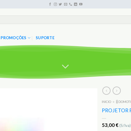
PROMOÇÕES
SUPORTE
INICIO
○
🎚️ DOMOT
Adicionar
aos
PROJETOR 
Favoritos
53,00
€
(S/Iva