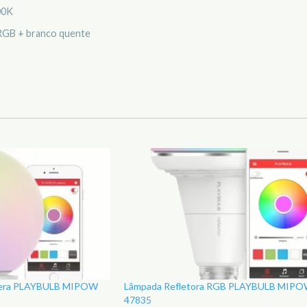
00K
 RGB + branco quente
sfera PLAYBULB MIPOW
Lâmpada Refletora RGB PLAYBULB MIP
47835