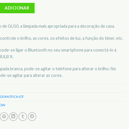
 Projetor PLAYBULB MIPOW IOT 47836
ADICIONAR
 de GU10, a lâmpada mais apropriada para a decoração de casa.
ontrole o brilho, as cores, os efeitos de luz, a função do timer, etc.
 pode-se ligar o Bluetooth no seu smartphone para conectá-lo à
BULB X.
ada branca, pode-se agitar o telefone para alterar o brilho. No
de-se agitar para alterar as cores.
️ DOMOTICA IOT
POW