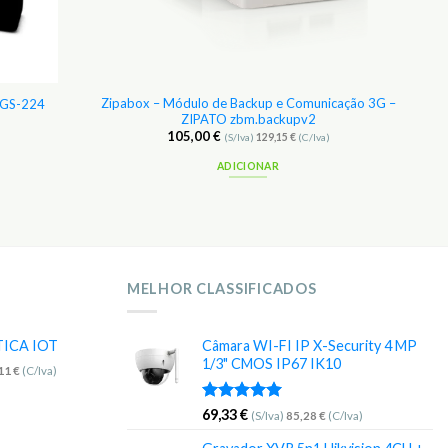
Zipabox – Módulo de Backup e Comunicação 3G –
 FGS-224
ZIPATO zbm.backupv2
105,00
€
(S/Iva)
129,15
€
(C/Iva)
ADICIONAR
MELHOR CLASSIFICADOS
TICA IOT
Câmara WI-FI IP X-Security 4 MP
1/3" CMOS IP67 IK10
,11
€
(C/Iva)
Avaliação
69,33
€
(S/Iva)
85,28
€
(C/Iva)
5.00
de 5