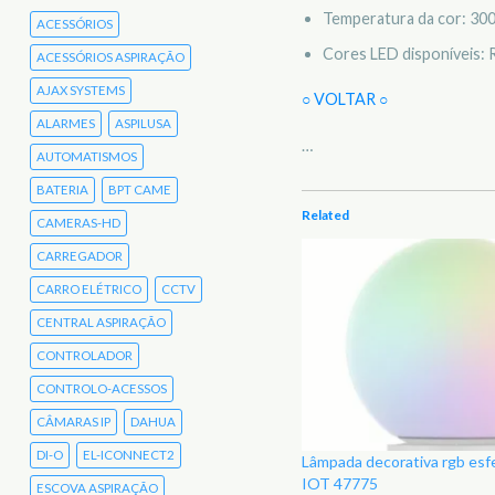
Temperatura da cor: 30
ACESSÓRIOS
Cores LED disponíveis:
ACESSÓRIOS ASPIRAÇÃO
AJAX SYSTEMS
○ VOLTAR ○
ALARMES
ASPILUSA
…
AUTOMATISMOS
BATERIA
BPT CAME
Related
CAMERAS-HD
CARREGADOR
CARRO ELÉTRICO
CCTV
CENTRAL ASPIRAÇÃO
CONTROLADOR
CONTROLO-ACESSOS
CÂMARAS IP
DAHUA
DI-O
EL-ICONNECT2
Lâmpada decorativa rgb e
IOT 47775
ESCOVA ASPIRAÇÃO