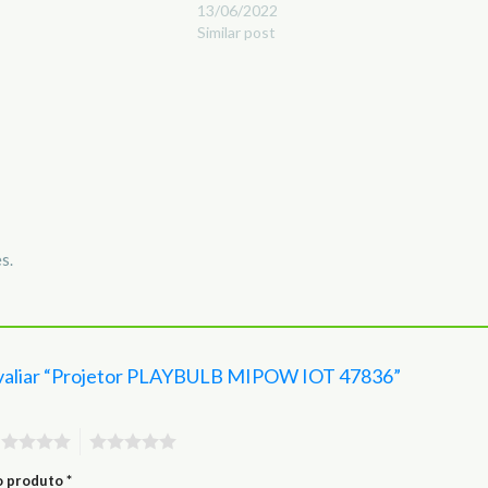
13/06/2022
Similar post
s.
a avaliar “Projetor PLAYBULB MIPOW IOT 47836”
4
5
 o produto
*