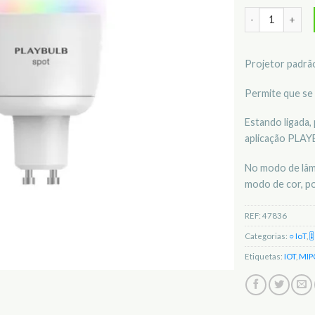
Quantidade de
Projetor padrão
Permite que se c
Estando ligada,
aplicação PLAY
No modo de lâmp
modo de cor, po
REF:
47836
Categorias:
○ IoT
,

Etiquetas:
IOT
,
MI