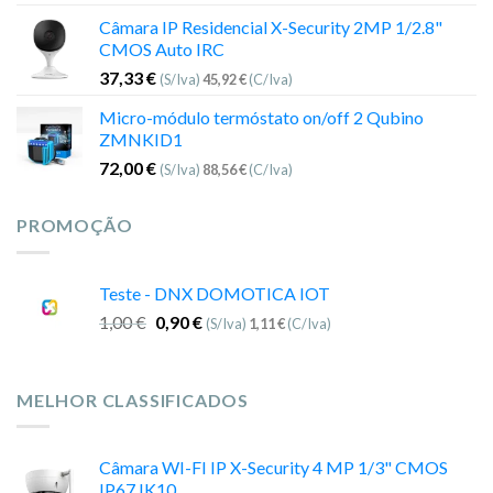
Câmara IP Residencial X-Security 2MP 1/2.8"
CMOS Auto IRC
37,33
€
(S/Iva)
45,92
€
(C/Iva)
Micro-módulo termóstato on/off 2 Qubino
ZMNKID1
72,00
€
(S/Iva)
88,56
€
(C/Iva)
PROMOÇÃO
Teste - DNX DOMOTICA IOT
1,00
€
0,90
€
(S/Iva)
1,11
€
(C/Iva)
MELHOR CLASSIFICADOS
Câmara WI-FI IP X-Security 4 MP 1/3" CMOS
IP67 IK10