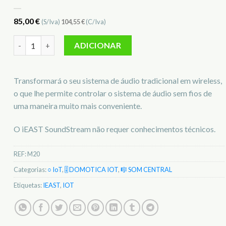
85,00
€
(S/Iva)
104,55
€
(C/Iva)
Quantidade de M20 SoundStream iEAST IOT M20
ADICIONAR
Transformará o seu sistema de áudio tradicional em wireless,
o que lhe permite controlar o sistema de áudio sem fios de
uma maneira muito mais conveniente.
O iEAST SoundStream não requer conhecimentos técnicos.
REF:
M20
Categorias:
○ IoT
,
🎚️ DOMOTICA IOT
,
🎼 SOM CENTRAL
Etiquetas:
IEAST
,
IOT