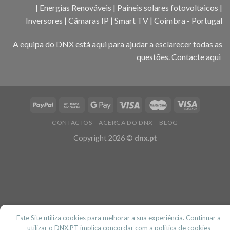
| Energias Renováveis | Paineis solares fotovoltaicos |
Inversores | Câmaras IP | Smart TV | Coimbra - Portugal
A equipa do DNX está aqui para ajudar a esclarecer todas as
questões.
Contacte aqui
CONTACTOS
ACERCA DO DNX
BLOG
Copyright 2026 ©
dnx.pt
Este Site utiliza cookies para melhorar a sua experiência. Continuar a
utilizar o DNX.PT implica concordar com a politica de cookies