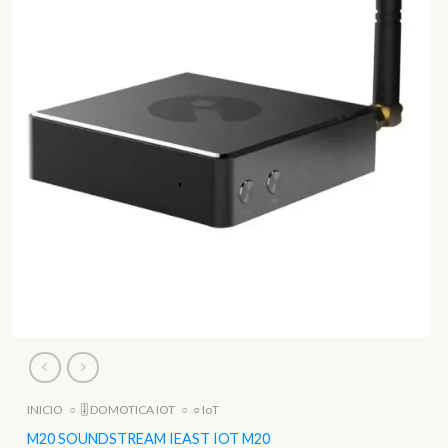
INICIO
○
🎚️ DOMOTICA IOT
○
○ IoT
M20 SOUNDSTREAM IEAST IOT M20