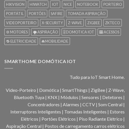
HIKVISION
HIWATCH
IOT
NICE
NOTEBOOK
PORTEIRO
PORTÁTIL
PORTÕES
SAFIRE
TOMADA ASPIRAÇÃO
VIDEOPORTEIRO
X-SECURITY
Z-WAVE
ZIGBEE
ZKTECO
⚙️ MOTORES
🌪️ ASPIRAÇÃO
🎚️ DOMOTICA IOT
🎛️ ACESSOS
🔁 ELETRICIDADE
🚘 MOBILIDADE
SMARTHOME DOMÓTICA IOT
Tudo para IoT Smart Home.
Video-Porteiro | Domótica | SmartThings | ZigBee | Z-Wave,
Bluetooth Tuya | KNX | Módulos | Sensores | Detetores |
Concentradores | Alarmes | CCTV | Som Central |
Interruptores Inteligentes | Tomadas Inteligentes | Estores
Elétricos | Portões Elétricos | Piso Radiante Elétrico |
Aspiração Central | Postos de carregamento carros elétricos