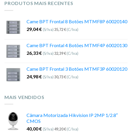
PRODUTOS MAIS RECENTES
Came BPT Frontal 8 Botões MTMF8P 60020140
29,04
€
(S/Iva)
35,72
€
(C/Iva)
Came BPT Frontal 4 Botões MTMF4P 60020130
26,33
€
(S/Iva)
32,39
€
(C/Iva)
Came BPT Frontal 3 Botões MTMF3P 60020120
24,98
€
(S/Iva)
30,73
€
(C/Iva)
MAIS VENDIDOS
Câmara Motorizada Hikvision IP 2MP 1/2.8″
CMOS
40,00
€
(S/Iva)
49,20
€
(C/Iva)