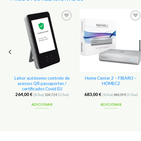
r
Adicionar
Adicionar
aos
aos
s
Favoritos
Favoritos
Leitor autónomo controlo de
Home Center 2 – FIBARO –
acessos QR passaportes /
HOMEC2
certificados Covid EU
264,00
€
683,00
€
(S/Iva)
324,72
€
(C/Iva)
(S/Iva)
840,09
€
(C/Iva)
ADICIONAR
ADICIONAR