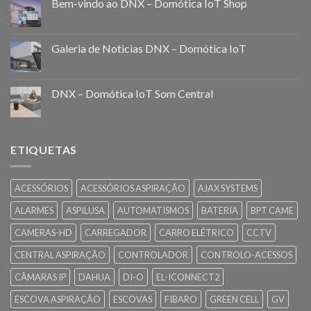
Bem-vindo ao DNX – Domótica IoT Shop
Galeria de Noticias DNX – Domótica IoT
DNX – Domótica IoT Som Central
ETIQUETAS
ACESSÓRIOS
ACESSÓRIOS ASPIRAÇÃO
AJAX SYSTEMS
ALARMES
ASPILUSA
AUTOMATISMOS
BATERIA
BPT CAME
CAMERAS-HD
CARREGADOR
CARRO ELÉTRICO
CCTV
CENTRAL ASPIRAÇÃO
CONTROLADOR
CONTROLO-ACESSOS
CÂMARAS IP
DAHUA
DI-O
EL-ICONNECT2
ESCOVA ASPIRAÇÃO
ESCOVAS
FIBARO
GREEN CELL
GV