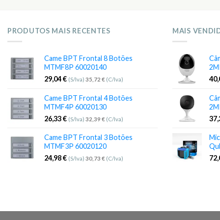
PRODUTOS MAIS RECENTES
MAIS VENDI
Came BPT Frontal 8 Botões
Câm
MTMF8P 60020140
2M
29,04
€
40
(S/Iva)
35,72
€
(C/Iva)
Came BPT Frontal 4 Botões
Câm
MTMF4P 60020130
2M
26,33
€
37
(S/Iva)
32,39
€
(C/Iva)
Came BPT Frontal 3 Botões
Mic
MTMF3P 60020120
Qu
24,98
€
72
(S/Iva)
30,73
€
(C/Iva)