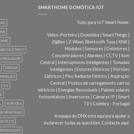
SMARTHOME DOMÓTICA IOT
Tudo para IoT Smart Home.
ÇÃO
USA
Video-Porteiro | Domótica | SmartThings |
CAME
ZigBee | Z-Wave, Bluetooth Tuya | KNX |
Módulos | Sensores | Detetores |
ARRO ELÉTRICO
Concentradores | Alarmes | CCTV | Som
NTROLADOR
Central | Interruptores Inteligentes | Tomadas
DAHUA
Inteligentes | Estores Elétricos | Portões
Elétricos | Piso Radiante Elétrico | Aspiração
SPIRAÇÃO
Central | Postos de carregamento carros
GV
elétricos | Energias Renováveis | Paineis solares
CE
fotovoltaicos | Inversores | Câmaras IP | Smart
TV | Coimbra - Portugal
L
PORTÕES
DEOPORTEIRO
A equipa do DNX está aqui para ajudar a
ZKTECO
esclarecer todas as questões.
Contacte aqui
 DOMOTICA IOT