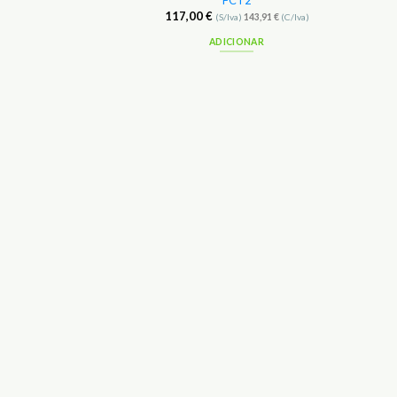
FCT2
117,00
€
(S/Iva)
143,91
€
(C/Iva)
ADICIONAR