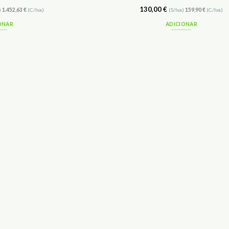
130,00
€
)
1.452,63
€
(C/Iva)
(S/Iva)
159,90
€
(C/Iva)
ONAR
ADICIONAR