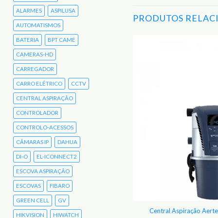
ALARMES
ASPILUSA
PRODUTOS RELAC
AUTOMATISMOS
BATERIA
BPT CAME
CAMERAS-HD
Adicionar
aos
CARREGADOR
Favoritos
CARRO ELÉTRICO
CCTV
CENTRAL ASPIRAÇÃO
CONTROLADOR
CONTROLO-ACESSOS
CÂMARAS IP
DAHUA
DI-O
EL-ICONNECT2
ESCOVA ASPIRAÇÃO
ESCOVAS
FIBARO
GREEN CELL
GV
rónica Modelo Classic / Silver Aertecnica
Central Aspiração Aert
HIKVISION
HIWATCH