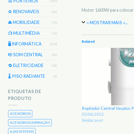
📅 PORTEIROS
(137)
Motor 1600W para colocar n
♻️ RENOVAVEIS
(36)
🚘 MOBILIDADE
○ MOSTRAR MAIS ○
…
(70)
📺 MULTIMÉDIA
(12)
Related
🖥️ INFORMÁTICA
(324)
🎼 SOM CENTRAL
(20)
🔁 ELETRICIDADE
(78)
🌡 PISO RADIANTE
(0)
ETIQUETAS DE
PRODUTO
Aspirador Central Vacplus
30/06/2022
ACESSÓRIOS
Similar post
ACESSÓRIOS ASPIRAÇÃO
AJAX SYSTEMS