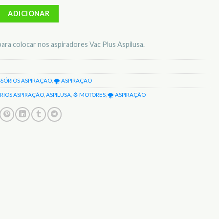
Motor P/ Aspiradores 1600W ASPILUSA MTRVP1.6
ADICIONAR
ra colocar nos aspiradores Vac Plus Aspilusa.
SSÓRIOS ASPIRAÇÃO
,
🌪️ ASPIRAÇÃO
RIOS ASPIRAÇÃO
,
ASPILUSA
,
⚙️ MOTORES
,
🌪️ ASPIRAÇÃO