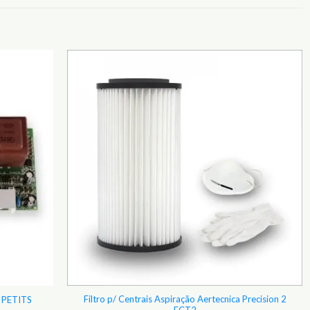
Adicionar
Adicionar
aos
aos
Favoritos
Favoritos
Filtro p/ Centrais Aspiração Aertecnica Precision 2
a PETITS