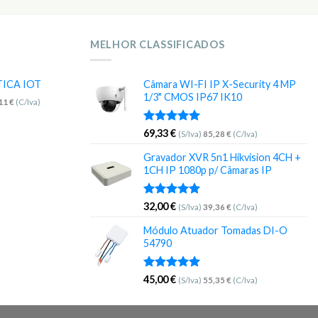
MELHOR CLASSIFICADOS
TICA IOT
Câmara WI-FI IP X-Security 4 MP
1/3" CMOS IP67 IK10
,11
€
(C/Iva)
Avaliação
69,33
€
(S/Iva)
85,28
€
(C/Iva)
5.00
de 5
Gravador XVR 5n1 Hikvision 4CH +
1CH IP 1080p p/ Câmaras IP
Avaliação
32,00
€
(S/Iva)
39,36
€
(C/Iva)
5.00
de 5
Módulo Atuador Tomadas DI-O
54790
Avaliação
45,00
€
(S/Iva)
55,35
€
(C/Iva)
5.00
de 5