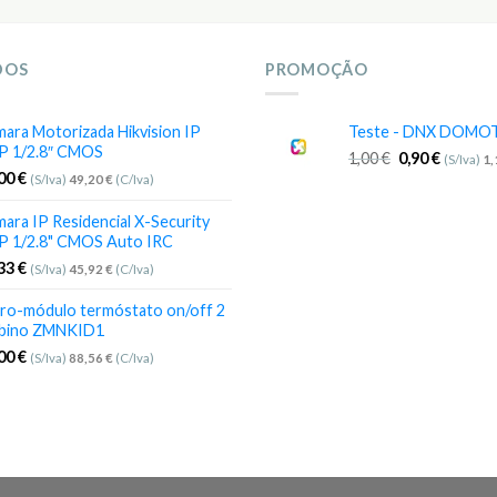
DOS
PROMOÇÃO
ara Motorizada Hikvision IP
Teste - DNX DOMO
P 1/2.8″ CMOS
1,00
€
0,90
€
(S/Iva)
1
,00
€
(S/Iva)
49,20
€
(C/Iva)
ara IP Residencial X-Security
P 1/2.8" CMOS Auto IRC
,33
€
(S/Iva)
45,92
€
(C/Iva)
ro-módulo termóstato on/off 2
bino ZMNKID1
,00
€
(S/Iva)
88,56
€
(C/Iva)