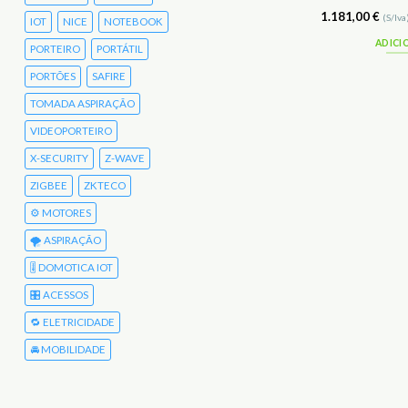
PETIAC
163,00
€
1.181,00
€
(S/Iva)
200,49
€
(C/Iva)
(S/Iva
IOT
NICE
NOTEBOOK
ADICIONAR
ADICI
PORTEIRO
PORTÁTIL
PORTÕES
SAFIRE
TOMADA ASPIRAÇÃO
VIDEOPORTEIRO
X-SECURITY
Z-WAVE
ZIGBEE
ZKTECO
⚙️ MOTORES
🌪️ ASPIRAÇÃO
🎚️ DOMOTICA IOT
🎛️ ACESSOS
🔁 ELETRICIDADE
🚘 MOBILIDADE