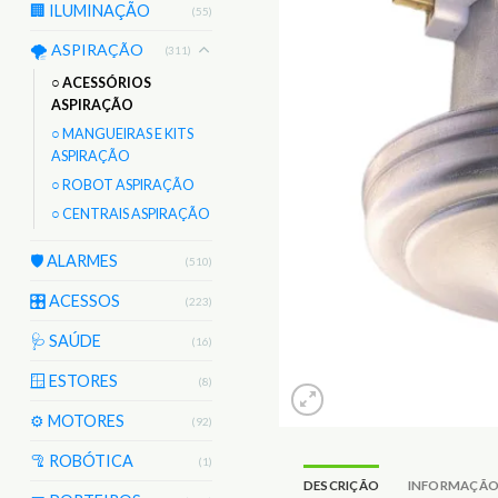
🏢 ILUMINAÇÃO
(55)
🌪️ ASPIRAÇÃO
(311)
○ ACESSÓRIOS
ASPIRAÇÃO
○ MANGUEIRAS E KITS
ASPIRAÇÃO
○ ROBOT ASPIRAÇÃO
○ CENTRAIS ASPIRAÇÃO
🛡️ ALARMES
(510)
🎛️ ACESSOS
(223)
🩺 SAÚDE
(16)
🪟 ESTORES
(8)
⚙️ MOTORES
(92)
🦿 ROBÓTICA
(1)
DESCRIÇÃO
INFORMAÇÃO