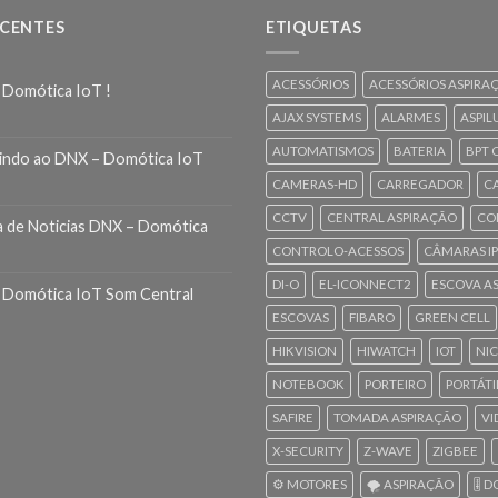
ECENTES
ETIQUETAS
ACESSÓRIOS
ACESSÓRIOS ASPIRA
 Domótica IoT !
AJAX SYSTEMS
ALARMES
ASPIL
AUTOMATISMOS
BATERIA
BPT 
indo ao DNX – Domótica IoT
CAMERAS-HD
CARREGADOR
C
CCTV
CENTRAL ASPIRAÇÃO
CO
a de Noticias DNX – Domótica
CONTROLO-ACESSOS
CÂMARAS IP
DI-O
EL-ICONNECT2
ESCOVA A
 Domótica IoT Som Central
ESCOVAS
FIBARO
GREEN CELL
HIKVISION
HIWATCH
IOT
NI
NOTEBOOK
PORTEIRO
PORTÁTI
SAFIRE
TOMADA ASPIRAÇÃO
VI
X-SECURITY
Z-WAVE
ZIGBEE
⚙️ MOTORES
🌪️ ASPIRAÇÃO
🎚️