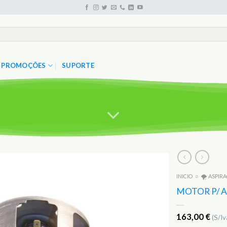
PROMOÇÕES
SUPORTE
INICIO
○
🌪️ ASPIR
Adicionar
aos
MOTOR P/ A
Favoritos
163,00
€
(S/Iv