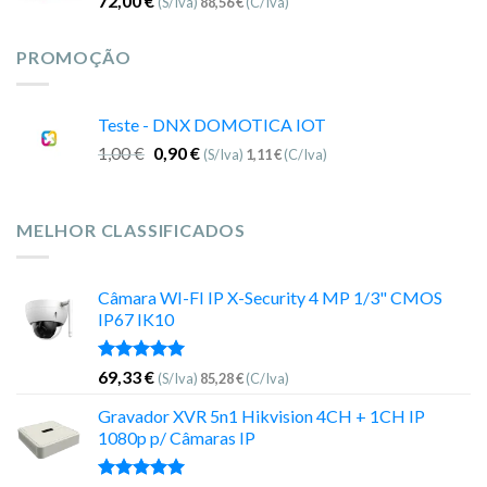
72,00
€
(S/Iva)
88,56
€
(C/Iva)
PROMOÇÃO
Teste - DNX DOMOTICA IOT
1,00
€
0,90
€
(S/Iva)
1,11
€
(C/Iva)
MELHOR CLASSIFICADOS
Câmara WI-FI IP X-Security 4 MP 1/3" CMOS
IP67 IK10
Avaliação
69,33
€
(S/Iva)
85,28
€
(C/Iva)
5.00
de 5
Gravador XVR 5n1 Hikvision 4CH + 1CH IP
1080p p/ Câmaras IP