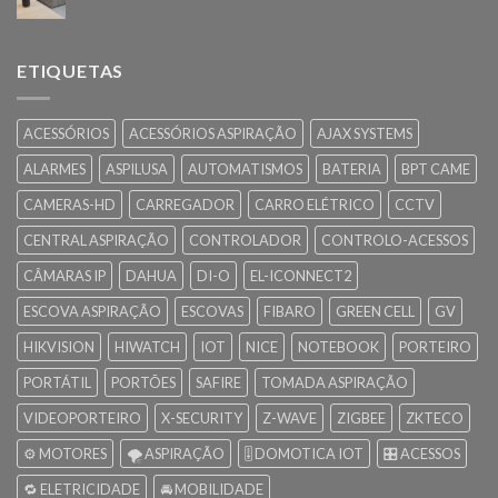
ETIQUETAS
ACESSÓRIOS
ACESSÓRIOS ASPIRAÇÃO
AJAX SYSTEMS
ALARMES
ASPILUSA
AUTOMATISMOS
BATERIA
BPT CAME
CAMERAS-HD
CARREGADOR
CARRO ELÉTRICO
CCTV
CENTRAL ASPIRAÇÃO
CONTROLADOR
CONTROLO-ACESSOS
CÂMARAS IP
DAHUA
DI-O
EL-ICONNECT2
ESCOVA ASPIRAÇÃO
ESCOVAS
FIBARO
GREEN CELL
GV
HIKVISION
HIWATCH
IOT
NICE
NOTEBOOK
PORTEIRO
PORTÁTIL
PORTÕES
SAFIRE
TOMADA ASPIRAÇÃO
VIDEOPORTEIRO
X-SECURITY
Z-WAVE
ZIGBEE
ZKTECO
⚙️ MOTORES
🌪️ ASPIRAÇÃO
🎚️ DOMOTICA IOT
🎛️ ACESSOS
🔁 ELETRICIDADE
🚘 MOBILIDADE