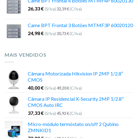
Came BPT Frontal 4 Botões MTMF4P 60020130
26,33
€
(S/Iva)
32,39
€
(C/Iva)
Came BPT Frontal 3 Botões MTMF3P 60020120
24,98
€
(S/Iva)
30,73
€
(C/Iva)
MAIS VENDIDOS
Câmara Motorizada Hikvision IP 2MP 1/2.8″
CMOS
40,00
€
(S/Iva)
49,20
€
(C/Iva)
Câmara IP Residencial X-Security 2MP 1/2.8"
CMOS Auto IRC
37,33
€
(S/Iva)
45,92
€
(C/Iva)
Micro-módulo termóstato on/off 2 Qubino
ZMNKID1