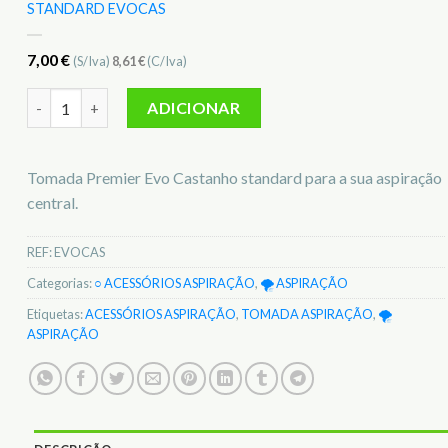
STANDARD EVOCAS
7,00
€
(S/Iva)
8,61
€
(C/Iva)
Quantidade de Tomada Premier Evo castanho p/ aspiração s
ADICIONAR
Tomada Premier Evo Castanho standard para a sua aspiração
central.
REF:
EVOCAS
Categorias:
○ ACESSÓRIOS ASPIRAÇÃO
,
🌪️ ASPIRAÇÃO
Etiquetas:
ACESSÓRIOS ASPIRAÇÃO
,
TOMADA ASPIRAÇÃO
,
🌪️
ASPIRAÇÃO