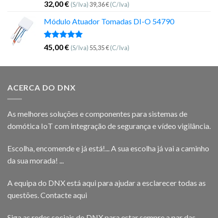
Avaliação
32,00
€
(S/Iva)
39,36
€
(C/Iva)
5.00
de 5
Módulo Atuador Tomadas DI-O 54790
Avaliação
45,00
€
(S/Iva)
55,35
€
(C/Iva)
5.00
de 5
ACERCA DO DNX
As melhores soluções e componentes para sistemas de
domótica IoT com integração de segurança e vídeo vigilância.
Escolha, encomende e já está!... A sua escolha já vai a caminho
da sua morada! ...
A equipa do DNX está aqui para ajudar a esclarecer todas as
questões.
Contacte aqui
Siga as redes sociais do DNX para estar sempre a par das