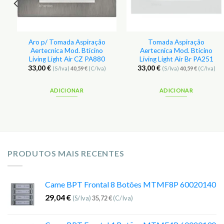
a
Aro p/ Tomada Aspiração
Tomada Aspiração
Aertecnica Mod. Bticino
Aertecnica Mod. Bticino
Living Light Air CZ PA880
Living Light Air Br PA251
33,00
€
33,00
€
(S/Iva)
40,59
€
(C/Iva)
(S/Iva)
40,59
€
(C/Iva)
ADICIONAR
ADICIONAR
PRODUTOS MAIS RECENTES
Came BPT Frontal 8 Botões MTMF8P 60020140
29,04
€
(S/Iva)
35,72
€
(C/Iva)