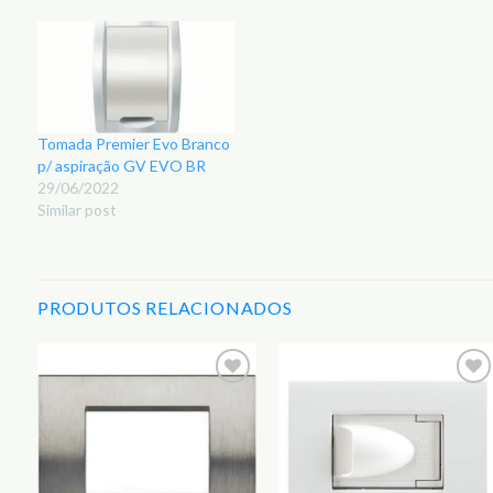
Tomada Premier Evo Branco
p/ aspiração GV EVO BR
29/06/2022
Similar post
PRODUTOS RELACIONADOS
r
Adicionar
Adicionar
aos
aos
s
Favoritos
Favoritos