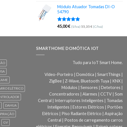
5.00
de 5
Módulo Atuador Tomadas DI-O
54790
Avaliação
45,00
€
(S/Iva)
55,35
€
(C/Iva)
5.00
de 5
SMARTHOME DOMÓTICA IOT
Tudo para IoT Smart Home.
ÇÃO
USA
Video-Porteiro | Domótica | SmartThings |
CAME
ZigBee | Z-Wave, Bluetooth Tuya | KNX |
Módulos | Sensores | Detetores |
ARRO ELÉTRICO
Concentradores | Alarmes | CCTV | Som
NTROLADOR
Central | Interruptores Inteligentes | Tomadas
DAHUA
Inteligentes | Estores Elétricos | Portões
Elétricos | Piso Radiante Elétrico | Aspiração
SPIRAÇÃO
Central | Postos de carregamento carros
GV
elétricos | Energias Renováveis | Paineis solares