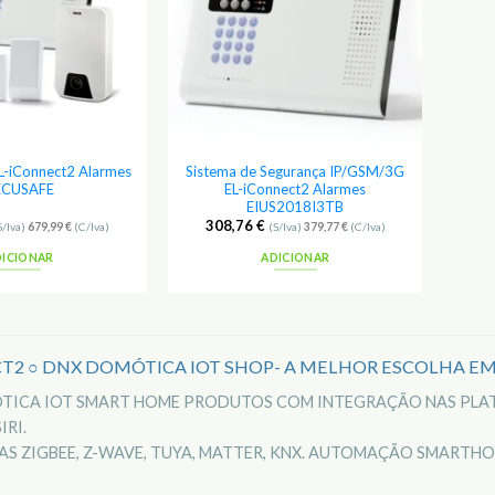
EL-iConnect2 Alarmes
Sistema de Segurança IP/GSM/3G
ECUSAFE
EL-iConnect2 Alarmes
EIUS2018I3TB
308,76
€
S/Iva)
679,99
€
(C/Iva)
(S/Iva)
379,77
€
(C/Iva)
DICIONAR
ADICIONAR
T2 ○ DNX DOMÓTICA IOT SHOP- A MELHOR ESCOLHA E
ÓTICA IOT SMART HOME PRODUTOS COM INTEGRAÇÃO NAS PL
IRI.
S ZIGBEE, Z-WAVE, TUYA, MATTER, KNX. AUTOMAÇÃO SMARTHOM