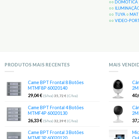
○○
DOMÓTICA
○○
ILUMINAÇÃ
○○
TUYA
○
MAT
○○
VIDEO-POR
PRODUTOS MAIS RECENTES
MAIS VENDI
Came BPT Frontal 8 Botões
Câm
MTMF8P 60020140
2M
29,04
€
40
(S/Iva)
35,72
€
(C/Iva)
Came BPT Frontal 4 Botões
Câm
MTMF4P 60020130
2M
26,33
€
37
(S/Iva)
32,39
€
(C/Iva)
Came BPT Frontal 3 Botões
Mic
MTMF3P 60020120
Qu