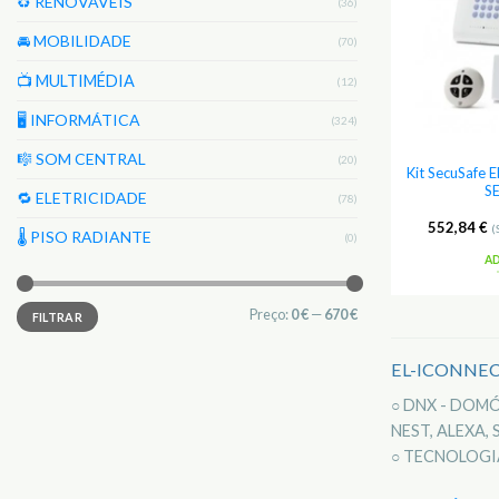
♻️ RENOVAVEIS
(36)
🚘 MOBILIDADE
(70)
📺 MULTIMÉDIA
(12)
🖥️ INFORMÁTICA
(324)
🎼 SOM CENTRAL
(20)
Kit SecuSafe 
S
🔁 ELETRICIDADE
(78)
552,84
€
(
🌡 PISO RADIANTE
(0)
A
Preço
Preço
Preço:
0 €
—
670 €
FILTRAR
mínimo
máximo
EL-ICONNEC
○ DNX - DOM
NEST, ALEXA, S
○ TECNOLOGIA