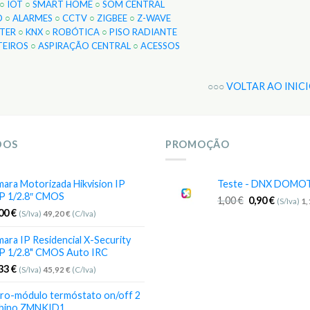
○
IOT
○
SMART HOME
○
SOM CENTRAL
O
○
ALARMES
○
CCTV
○
ZIGBEE
○
Z-WAVE
TER
○
KNX
○
ROBÓTICA
○
PISO RADIANTE
TEIROS
○
ASPIRAÇÃO CENTRAL
○
ACESSOS
○○○
VOLTAR AO INIC
DOS
PROMOÇÃO
ara Motorizada Hikvision IP
Teste - DNX DOMO
P 1/2.8″ CMOS
1,00
€
0,90
€
(S/Iva)
1
,00
€
(S/Iva)
49,20
€
(C/Iva)
ara IP Residencial X-Security
P 1/2.8" CMOS Auto IRC
,33
€
(S/Iva)
45,92
€
(C/Iva)
ro-módulo termóstato on/off 2
bino ZMNKID1