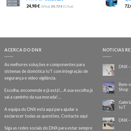
24,98
€
72
(S/Iva)
30,73
€
(C/Iva)
ACERCA DO DNX
NOTICIAS R
As melhores soluções e componentes para
DNX –
sistemas de domótica IoT com integração de
segurança e vídeo vigilância.
Bem-v
Shop
Escolha, encomende e já está!... A sua escolha já
vai a caminho da sua morada! ...
Galeri
IoT
A equipa do DNX está aqui para ajudar a
esclarecer todas as questões.
Contacte aqui
DNX –
Siga as redes sociais do DNX para estar sempre