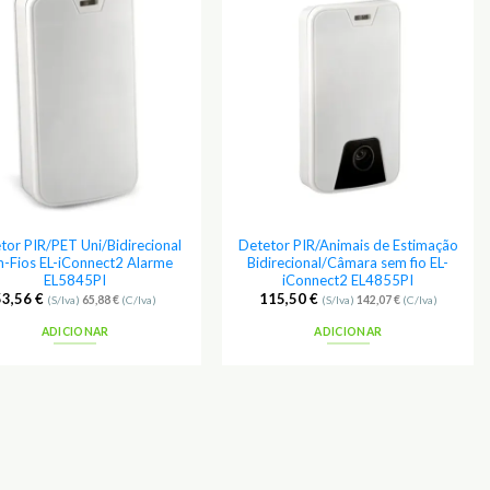
Adicionar
Adicionar
aos
aos
Favoritos
Favoritos
tor PIR/PET Uni/Bidirecional
Detetor PIR/Animais de Estimação
-Fios EL-iConnect2 Alarme
Bidirecional/Câmara sem fio EL-
EL5845PI
iConnect2 EL4855PI
53,56
€
115,50
€
(S/Iva)
65,88
€
(C/Iva)
(S/Iva)
142,07
€
(C/Iva)
ADICIONAR
ADICIONAR