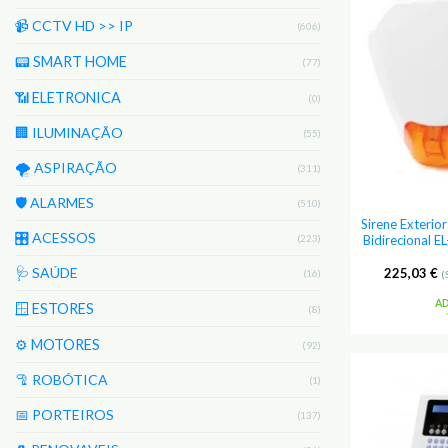
📹 CCTV HD >> IP
(606)
📟 SMART HOME
(77)
📶 ELETRONICA
(0)
🏢 ILUMINAÇÃO
(55)
🌪️ ASPIRAÇÃO
(311)
🛡️ ALARMES
(510)
Sirene Exterio
🎛️ ACESSOS
(223)
Bidirecional 
🩺 SAÚDE
225,03
€
(16)
(
A
🪟 ESTORES
(8)
⚙️ MOTORES
(92)
🦿 ROBÓTICA
(1)
📅 PORTEIROS
(137)