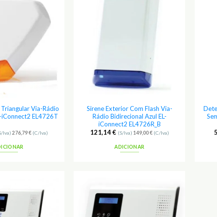
Adicionar
Adicionar
aos
aos
Favoritos
Favoritos
r Triangular Via-Rádio
Sirene Exterior Com Flash Via-
Dete
EL-iConnect2 EL4726T
Rádio Bidirecional Azul EL-
Sem
iConnect2 EL4726R_B
121,14
€
S/Iva)
276,79
€
(C/Iva)
(S/Iva)
149,00
€
(C/Iva)
DICIONAR
ADICIONAR
Adicionar
Adicionar
aos
aos
Favoritos
Favoritos