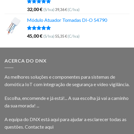
Avaliação
32,00
€
(S/Iva)
39,36
€
(C/Iva)
5.00
de 5
Módulo Atuador Tomadas DI-O 54790
Avaliação
45,00
€
(S/Iva)
55,35
€
(C/Iva)
5.00
de 5
ACERCA DO DNX
As melhores soluções e componentes para sistemas de
domótica IoT com integração de segurança e vídeo vigilância.
Escolha, encomende e já está!... A sua escolha já vai a caminho
da sua morada! ...
A equipa do DNX está aqui para ajudar a esclarecer todas as
questões.
Contacte aqui