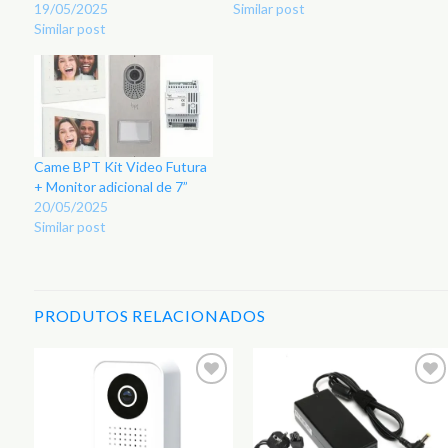
19/05/2025
Similar post
Similar post
Came BPT Kit Video Futura
+ Monitor adicional de 7”
20/05/2025
Similar post
PRODUTOS RELACIONADOS
r
Adicionar
Adicionar
aos
aos
s
Favoritos
Favoritos