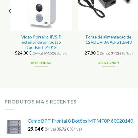
Vídeo Porteiro IP/SIP
Fonte de alimentação de
exterior de um botão
12VDC 4.8A AU-S12A48
DoorBird D101S
524,00
€
27,90
€
(S/Iva)
644,52
€
(C/Iva)
(S/Iva)
34,32
€
(C/Iva)
ADICIONAR
ADICIONAR
PRODUTOS MAIS RECENTES
Came BPT Frontal 8 Botões MTMF8P 60020140
29,04
€
(S/Iva)
35,72
€
(C/Iva)