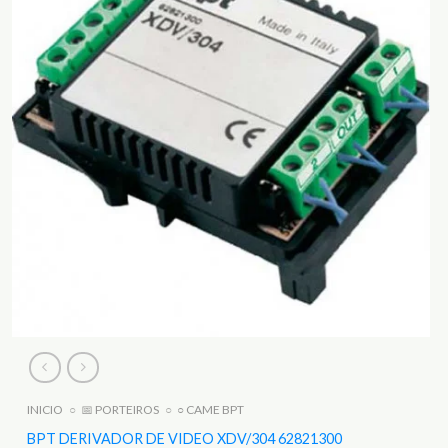
INICIO
○
📅 PORTEIROS
○
○ CAME BPT
BPT DERIVADOR DE VIDEO XDV/304 62821300