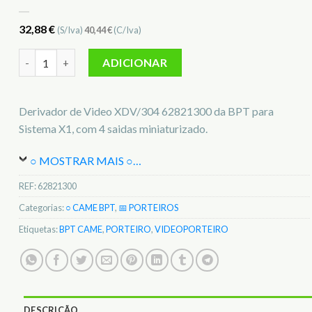
32,88
€
(S/Iva)
40,44
€
(C/Iva)
Quantidade de BPT Derivador de Video XDV/304 62821300
ADICIONAR
Derivador de Video XDV/304 62821300 da BPT para
Sistema X1, com 4 saidas miniaturizado.
○ MOSTRAR MAIS ○
…
REF:
62821300
Categorias:
○ CAME BPT
,
📅 PORTEIROS
Etiquetas:
BPT CAME
,
PORTEIRO
,
VIDEOPORTEIRO
DESCRIÇÃO