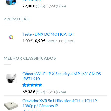
72,00
€
(S/Iva)
88,56
€
(C/Iva)
PROMOÇÃO
Teste - DNX DOMOTICA IOT
1,00
€
0,90
€
(S/Iva)
1,11
€
(C/Iva)
MELHOR CLASSIFICADOS
Câmara WI-FI IP X-Security 4 MP 1/3" CMOS
IP67 IK10
Avaliação
69,33
€
(S/Iva)
85,28
€
(C/Iva)
5.00
de 5
Gravador XVR 5n1 Hikvision 4CH + 1CH IP
1080p p/ Câmaras IP