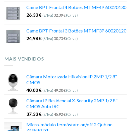
Came BPT Frontal 4 Botões MTMF4P 60020130
26,33
€
(S/Iva)
32,39
€
(C/Iva)
Came BPT Frontal 3 Botões MTMF3P 60020120
24,98
€
(S/Iva)
30,73
€
(C/Iva)
MAIS VENDIDOS
Câmara Motorizada Hikvision IP 2MP 1/2.8″
CMOS
40,00
€
(S/Iva)
49,20
€
(C/Iva)
Câmara IP Residencial X-Security 2MP 1/2.8"
CMOS Auto IRC
37,33
€
(S/Iva)
45,92
€
(C/Iva)
Micro-módulo termóstato on/off 2 Qubino
ZMNKID1