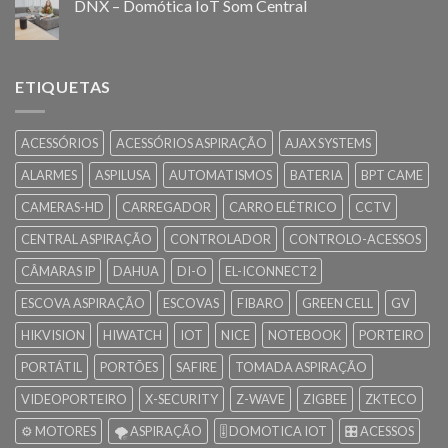
DNX – Domótica IoT Som Central
ETIQUETAS
ACESSÓRIOS
ACESSÓRIOS ASPIRAÇÃO
AJAX SYSTEMS
ALARMES
ASPILUSA
AUTOMATISMOS
BATERIA
BPT CAME
CAMERAS-HD
CARREGADOR
CARRO ELÉTRICO
CCTV
CENTRAL ASPIRAÇÃO
CONTROLADOR
CONTROLO-ACESSOS
CÂMARAS IP
DAHUA
DI-O
EL-ICONNECT2
ESCOVA ASPIRAÇÃO
ESCOVAS
FIBARO
GREEN CELL
GV
HIKVISION
HIWATCH
IOT
NICE
NOTEBOOK
PORTEIRO
PORTÁTIL
PORTÕES
SAFIRE
TOMADA ASPIRAÇÃO
VIDEOPORTEIRO
X-SECURITY
Z-WAVE
ZIGBEE
ZKTECO
⚙️ MOTORES
🌪️ ASPIRAÇÃO
🎚️ DOMOTICA IOT
🎛️ ACESSOS