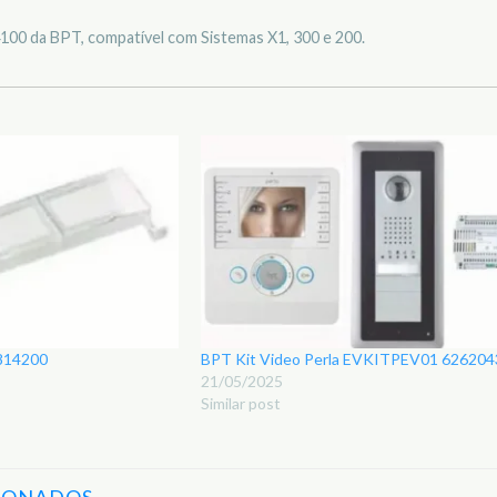
00 da BPT, compatível com Sistemas X1, 300 e 200.
814200
BPT Kit Video Perla EVKITPEV01 626204
21/05/2025
Similar post
IONADOS