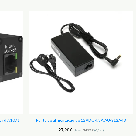
Adicionar
Adicionar
aos
aos
Favoritos
Favoritos
rbird A1071
Fonte de alimentação de 12VDC 4.8A AU-S12A48
27,90
€
(S/Iva)
34,32
€
(C/Iva)