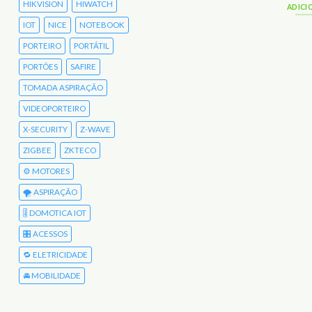
HIKVISION
HIWATCH
ADICIONAR
ADICI
IOT
NICE
NOTEBOOK
PORTEIRO
PORTÁTIL
PORTÕES
SAFIRE
TOMADA ASPIRAÇÃO
VIDEOPORTEIRO
X-SECURITY
Z-WAVE
ZIGBEE
ZKTECO
⚙️ MOTORES
🌪️ ASPIRAÇÃO
🎚️ DOMOTICA IOT
🎛️ ACESSOS
🔁 ELETRICIDADE
🚘 MOBILIDADE