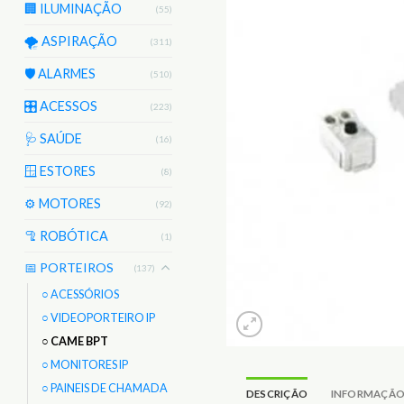
🏢 ILUMINAÇÃO
(55)
🌪️ ASPIRAÇÃO
(311)
🛡️ ALARMES
(510)
🎛️ ACESSOS
(223)
🩺 SAÚDE
(16)
🪟 ESTORES
(8)
⚙️ MOTORES
(92)
🦿 ROBÓTICA
(1)
📅 PORTEIROS
(137)
○ ACESSÓRIOS
○ VIDEOPORTEIRO IP
○ CAME BPT
○ MONITORES IP
○ PAINEIS DE CHAMADA
DESCRIÇÃO
INFORMAÇÃO