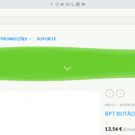
PROMOÇÕES
SUPORTE
INICIO
○
📅 PORTE
Adicionar
aos
BPT BOTÃO 
Favoritos
13,56
€
(S/Iva