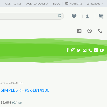
CONTACTOS
ACERCA DO DNX
BLOG
NOTICIAS
Languages
IROS
○
○ CAME BPT
SIMPLES KHPS 61814100
)
16,68
€
(C/Iva)