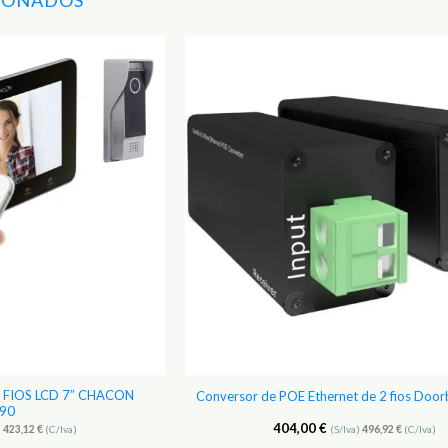
Adicionar
aos
Favoritos
 2 FIOS LCD 7″ CHACON
Conversor de POE Ethernet de 2 fios Doo
90
404,00
€
)
423,12
€
(C/Iva)
(S/Iva)
496,92
€
(C/Iva)