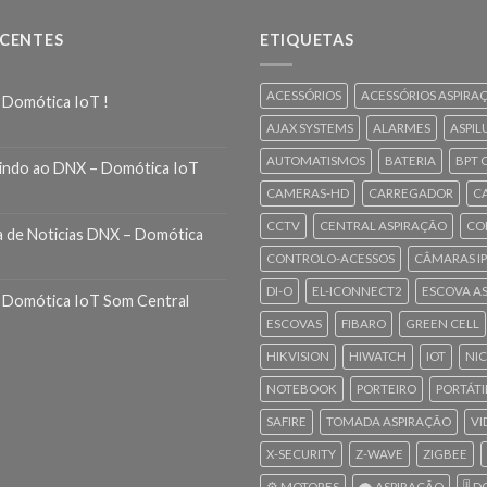
ECENTES
ETIQUETAS
ACESSÓRIOS
ACESSÓRIOS ASPIRA
 Domótica IoT !
AJAX SYSTEMS
ALARMES
ASPIL
AUTOMATISMOS
BATERIA
BPT 
indo ao DNX – Domótica IoT
CAMERAS-HD
CARREGADOR
C
CCTV
CENTRAL ASPIRAÇÃO
CO
a de Noticias DNX – Domótica
CONTROLO-ACESSOS
CÂMARAS IP
DI-O
EL-ICONNECT2
ESCOVA A
 Domótica IoT Som Central
ESCOVAS
FIBARO
GREEN CELL
HIKVISION
HIWATCH
IOT
NI
NOTEBOOK
PORTEIRO
PORTÁTI
SAFIRE
TOMADA ASPIRAÇÃO
VI
X-SECURITY
Z-WAVE
ZIGBEE
⚙️ MOTORES
🌪️ ASPIRAÇÃO
🎚️