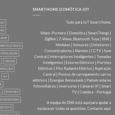
SMARTHOME DOMÓTICA IOT
Tudo para IoT Smart Home.
ÇÃO
USA
Video-Porteiro | Domótica | SmartThings |
CAME
ZigBee | Z-Wave, Bluetooth Tuya | KNX |
Módulos | Sensores | Detetores |
ARRO ELÉTRICO
Concentradores | Alarmes | CCTV | Som
NTROLADOR
Central | Interruptores Inteligentes | Tomadas
DAHUA
Inteligentes | Estores Elétricos | Portões
Elétricos | Piso Radiante Elétrico | Aspiração
SPIRAÇÃO
Central | Postos de carregamento carros
GV
elétricos | Energias Renováveis | Paineis solares
CE
fotovoltaicos | Inversores | Câmaras IP | Smart
TV | Coimbra - Portugal
L
PORTÕES
DEOPORTEIRO
A equipa do DNX está aqui para ajudar a
ZKTECO
esclarecer todas as questões.
Contacte aqui
 DOMOTICA IOT