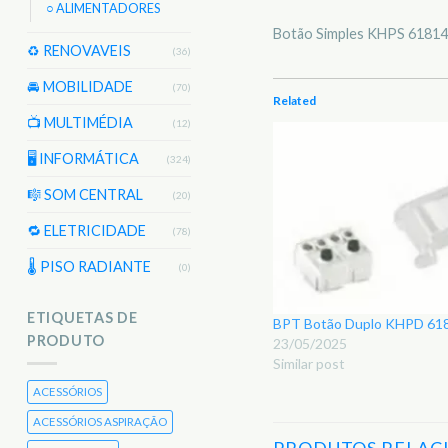
○ ALIMENTADORES
Botão Simples KHPS 618141
♻️ RENOVAVEIS
(36)
🚘 MOBILIDADE
(70)
Related
📺 MULTIMÉDIA
(12)
🖥️ INFORMÁTICA
(324)
🎼 SOM CENTRAL
(20)
🔁 ELETRICIDADE
(78)
🌡 PISO RADIANTE
(0)
ETIQUETAS DE
BPT Botão Duplo KHPD 61
PRODUTO
23/05/2025
Similar post
ACESSÓRIOS
ACESSÓRIOS ASPIRAÇÃO
PRODUTOS RELAC