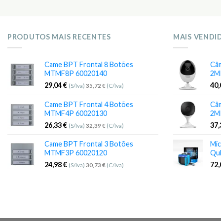
PRODUTOS MAIS RECENTES
MAIS VENDI
Came BPT Frontal 8 Botões
Câm
MTMF8P 60020140
2M
29,04
€
40
(S/Iva)
35,72
€
(C/Iva)
Came BPT Frontal 4 Botões
Câm
MTMF4P 60020130
2M
26,33
€
37
(S/Iva)
32,39
€
(C/Iva)
Came BPT Frontal 3 Botões
Mic
MTMF3P 60020120
Qu
24,98
€
72
(S/Iva)
30,73
€
(C/Iva)