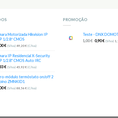
DOS
PROMOÇÃO
ara Motorizada Hikvision IP
Teste - DNX DOMO
P 1/2.8″ CMOS
1,00
€
0,90
€
(S/Iva)
1
,00
€
(S/Iva)
49,20
€
(C/Iva)
ara IP Residencial X-Security
P 1/2.8" CMOS Auto IRC
,33
€
(S/Iva)
45,92
€
(C/Iva)
ro-módulo termóstato on/off 2
bino ZMNKID1
,00
€
(S/Iva)
88,56
€
(C/Iva)