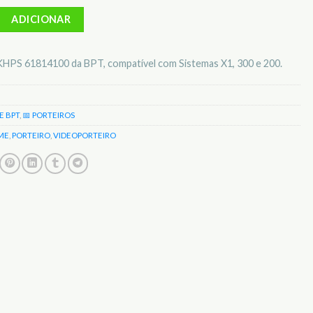
BPT Botão Simples KHPS 61814100
ADICIONAR
KHPS 61814100 da BPT, compatível com Sistemas X1, 300 e 200.
E BPT
,
📅 PORTEIROS
ME
,
PORTEIRO
,
VIDEOPORTEIRO