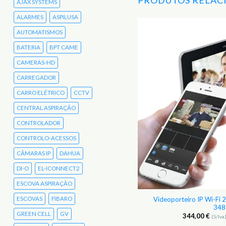
AJAX SYSTEMS
ALARMES
ASPILUSA
AUTOMATISMOS
Adicionar
BATERIA
BPT CAME
aos
Favoritos
CAMERAS-HD
CARREGADOR
CARRO ELÉTRICO
CCTV
CENTRAL ASPIRAÇÃO
CONTROLADOR
CONTROLO-ACESSOS
CÂMARAS IP
DAHUA
DI-O
EL-ICONNECT2
ESCOVA ASPIRAÇÃO
ESCOVAS
FIBARO
teiro IP antivandalismo de montagem
Videoporteiro IP Wi-Fi
saliente Akuvox AK-R20B-4B
348
GREEN CELL
GV
195,00
€
344,00
€
(S/Iva)
239,85
€
(C/Iva)
(S/Iva