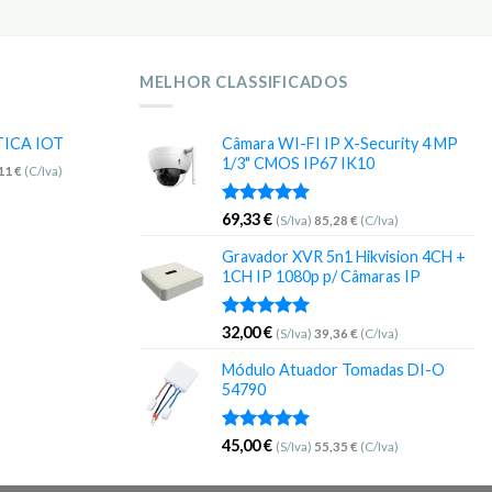
MELHOR CLASSIFICADOS
TICA IOT
Câmara WI-FI IP X-Security 4 MP
1/3" CMOS IP67 IK10
,11
€
(C/Iva)
Avaliação
69,33
€
(S/Iva)
85,28
€
(C/Iva)
5.00
de 5
Gravador XVR 5n1 Hikvision 4CH +
1CH IP 1080p p/ Câmaras IP
Avaliação
32,00
€
(S/Iva)
39,36
€
(C/Iva)
5.00
de 5
Módulo Atuador Tomadas DI-O
54790
Avaliação
45,00
€
(S/Iva)
55,35
€
(C/Iva)
5.00
de 5