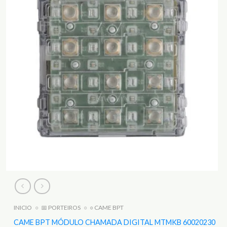
INICIO
○
📅 PORTEIROS
○
○ CAME BPT
CAME BPT MÓDULO CHAMADA DIGITAL MTMKB 60020230