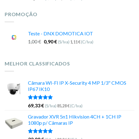
PROMOÇÃO
Teste - DNX DOMOTICA IOT
1,00
€
0,90
€
(S/Iva)
1,11
€
(C/Iva)
MELHOR CLASSIFICADOS
Câmara WI-FI IP X-Security 4 MP 1/3" CMOS
IP67 IK10
Avaliação
69,33
€
(S/Iva)
85,28
€
(C/Iva)
5.00
de 5
Gravador XVR 5n1 Hikvision 4CH + 1CH IP
1080p p/ Câmaras IP
Avaliação