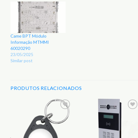
Came BPT Módulo
Informação MTMMI
60020290
23/05/2025
Similar post
PRODUTOS RELACIONADOS
r
Adicionar
Adicionar
aos
aos
s
Favoritos
Favoritos