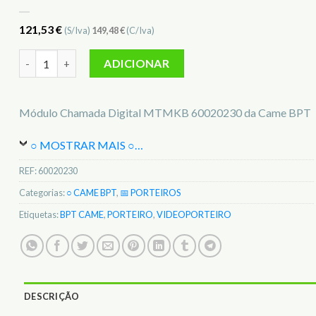
121,53
€
(S/Iva)
149,48
€
(C/Iva)
Quantidade de Came BPT Módulo Chamada Digital MTMKB 6
ADICIONAR
Módulo Chamada Digital MTMKB 60020230 da Came BPT
○ MOSTRAR MAIS ○
…
REF:
60020230
Categorias:
○ CAME BPT
,
📅 PORTEIROS
Etiquetas:
BPT CAME
,
PORTEIRO
,
VIDEOPORTEIRO
DESCRIÇÃO