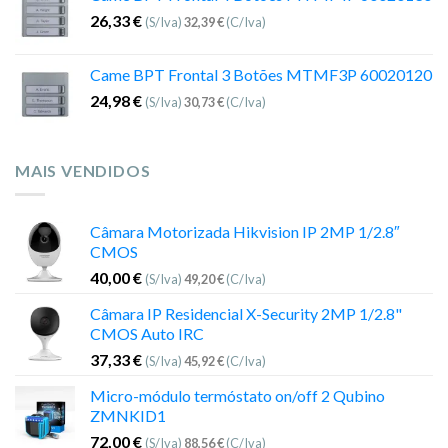
26,33
€
(S/Iva)
32,39
€
(C/Iva)
Came BPT Frontal 3 Botões MTMF3P 60020120
24,98
€
(S/Iva)
30,73
€
(C/Iva)
MAIS VENDIDOS
Câmara Motorizada Hikvision IP 2MP 1/2.8″
CMOS
40,00
€
(S/Iva)
49,20
€
(C/Iva)
Câmara IP Residencial X-Security 2MP 1/2.8"
CMOS Auto IRC
37,33
€
(S/Iva)
45,92
€
(C/Iva)
Micro-módulo termóstato on/off 2 Qubino
ZMNKID1
72,00
€
(S/Iva)
88,56
€
(C/Iva)