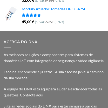
32,00
€
(S/Iva)
39,36
€
(C/Iva)
5.00
de 5
Módulo Atuador Tomadas DI-O 54790
Avaliação
45,00
€
(S/Iva)
55,35
€
(C/Iva)
5.00
de 5
ACERCA DO DNX
As melhores soluções e componentes para sistemas de
domótica IoT com integração de segurança e vídeo vigilância.
Escolha, encomende e já está!... A sua escolha já vai a caminho
da sua morada! ...
A equipa do DNX está aqui para ajudar a esclarecer todas as
questões.
Contacte aqui
Siga as redes sociais do DNX para estar sempre a par das