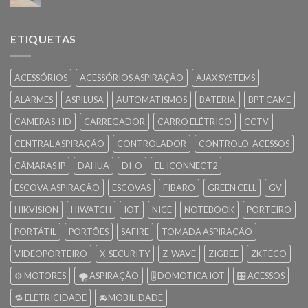
ETIQUETAS
ACESSÓRIOS
ACESSÓRIOS ASPIRAÇÃO
AJAX SYSTEMS
ALARMES
ASPILUSA
AUTOMATISMOS
BATERIA
BPT CAME
CAMERAS-HD
CARREGADOR
CARRO ELÉTRICO
CCTV
CENTRAL ASPIRAÇÃO
CONTROLADOR
CONTROLO-ACESSOS
CÂMARAS IP
DAHUA
DI-O
EL-ICONNECT2
ESCOVA ASPIRAÇÃO
ESCOVAS
FIBARO
GREEN CELL
GV
HIKVISION
HIWATCH
IOT
NICE
NOTEBOOK
PORTEIRO
PORTÁTIL
PORTÕES
SAFIRE
TOMADA ASPIRAÇÃO
VIDEOPORTEIRO
X-SECURITY
Z-WAVE
ZIGBEE
ZKTECO
⚙️ MOTORES
🌪️ ASPIRAÇÃO
🎚️ DOMOTICA IOT
🎛️ ACESSOS
🔁 ELETRICIDADE
🚘 MOBILIDADE