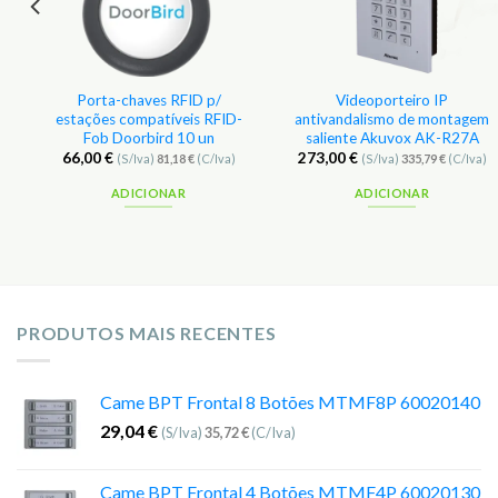
Porta-chaves RFID p/
Videoporteiro IP
estações compatíveis RFID-
antivandalismo de montagem
Fob Doorbird 10 un
saliente Akuvox AK-R27A
66,00
€
273,00
€
(S/Iva)
81,18
€
(C/Iva)
(S/Iva)
335,79
€
(C/Iva)
ADICIONAR
ADICIONAR
PRODUTOS MAIS RECENTES
Came BPT Frontal 8 Botões MTMF8P 60020140
29,04
€
(S/Iva)
35,72
€
(C/Iva)
Came BPT Frontal 4 Botões MTMF4P 60020130