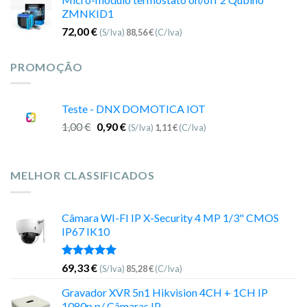
ZMNKID1
72,00
€
(S/Iva)
88,56
€
(C/Iva)
PROMOÇÃO
Teste - DNX DOMOTICA IOT
1,00
€
0,90
€
(S/Iva)
1,11
€
(C/Iva)
MELHOR CLASSIFICADOS
Câmara WI-FI IP X-Security 4 MP 1/3" CMOS
IP67 IK10
Avaliação
69,33
€
(S/Iva)
85,28
€
(C/Iva)
5.00
de 5
Gravador XVR 5n1 Hikvision 4CH + 1CH IP
1080p p/ Câmaras IP