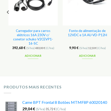
Carregador para carros
Fonte de alimentação de
elétricos 16A 230V c/
12VDC e 1A AU-VD-P12H
conetor schuko V2CEVP1-
16-SC
392,68
€
9,90
€
(S/Iva)
483,00
€
(C/Iva)
(S/Iva)
12,18
€
(C/Iva)
ADICIONAR
ADICIONAR
PRODUTOS MAIS RECENTES
Came BPT Frontal 8 Botões MTMF8P 60020140
29,04
€
(S/Iva)
35,72
€
(C/Iva)