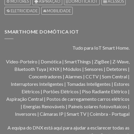
⚙️ MOTORES
🌪️ ASPIRAÇÃO
🎚️ DOMOTICA IOT
🎛️ ACESSOS
🔁 ELETRICIDADE
🚘 MOBILIDADE
SMARTHOME DOMÓTICA IOT
Tudo para IoT Smart Home.
Video-Porteiro | Domótica | SmartThings | ZigBee | Z-Wave,
Bluetooth Tuya | KNX | Módulos | Sensores | Detetores |
Concentradores | Alarmes | CCTV | Som Central |
Interruptores Inteligentes | Tomadas Inteligentes | Estores
Elétricos | Portões Elétricos | Piso Radiante Elétrico |
Aspiração Central | Postos de carregamento carros elétricos
| Energias Renováveis | Paineis solares fotovoltaicos |
Inversores | Câmaras IP | Smart TV | Coimbra - Portugal
A equipa do DNX está aqui para ajudar a esclarecer todas as