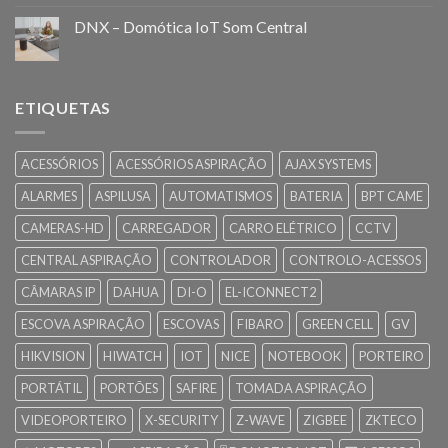
DNX – Domótica IoT Som Central
ETIQUETAS
ACESSÓRIOS
ACESSÓRIOS ASPIRAÇÃO
AJAX SYSTEMS
ALARMES
ASPILUSA
AUTOMATISMOS
BATERIA
BPT CAME
CAMERAS-HD
CARREGADOR
CARRO ELÉTRICO
CCTV
CENTRAL ASPIRAÇÃO
CONTROLADOR
CONTROLO-ACESSOS
CÂMARAS IP
DAHUA
DI-O
EL-ICONNECT2
ESCOVA ASPIRAÇÃO
ESCOVAS
FIBARO
GREEN CELL
GV
HIKVISION
HIWATCH
IOT
NICE
NOTEBOOK
PORTEIRO
PORTÁTIL
PORTÕES
SAFIRE
TOMADA ASPIRAÇÃO
VIDEOPORTEIRO
X-SECURITY
Z-WAVE
ZIGBEE
ZKTECO