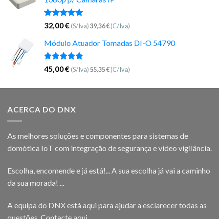
Avaliação
32,00
€
(S/Iva)
39,36
€
(C/Iva)
5.00
de 5
Módulo Atuador Tomadas DI-O 54790
Avaliação
45,00
€
(S/Iva)
55,35
€
(C/Iva)
5.00
de 5
ACERCA DO DNX
As melhores soluções e componentes para sistemas de
domótica IoT com integração de segurança e vídeo vigilância.
Escolha, encomende e já está!... A sua escolha já vai a caminho
da sua morada! ...
A equipa do DNX está aqui para ajudar a esclarecer todas as
questões.
Contacte aqui