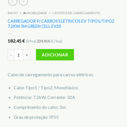
INICIO
○
🚘 MOBILIDADE
○
○ POSTOS DE CARREGAMENTO
CARREGADOR P/ CARROS ELÉTRICOS EV TIPO1/TIPO2
7.2KW 5M GREEN CELL EV20
182,45
€
(S/Iva)
224,41
€
(C/Iva)
Quantidade de CARREGADOR P/ CARROS ELÉTRICOS EV TIPO
ADICIONAR
Cabo de carregamento para carros elétricos
Cabo Tipo1 / Tipo2, Monofásico
Potência: 7.2kW, Corrente: 32A
Comprimento do cabo: 5m
Grau de proteção: IP55