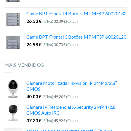
Came BPT Frontal 4 Botões MTMF4P 60020130
26,33
€
(S/Iva)
32,39
€
(C/Iva)
Came BPT Frontal 3 Botões MTMF3P 60020120
24,98
€
(S/Iva)
30,73
€
(C/Iva)
MAIS VENDIDOS
Câmara Motorizada Hikvision IP 2MP 1/2.8″
CMOS
40,00
€
(S/Iva)
49,20
€
(C/Iva)
Câmara IP Residencial X-Security 2MP 1/2.8"
CMOS Auto IRC
37,33
€
(S/Iva)
45,92
€
(C/Iva)
Micro-módulo termóstato on/off 2 Qubino