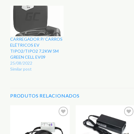
CARREGADOR P/ CARROS
ELÉTRICOS EV
TIPO2/TIPO2 7.2KW 5M
GREEN CELL EV09
25/08/2022
Similar post
PRODUTOS RELACIONADOS
r
Adicionar
Adicionar
aos
aos
s
Favoritos
Favoritos