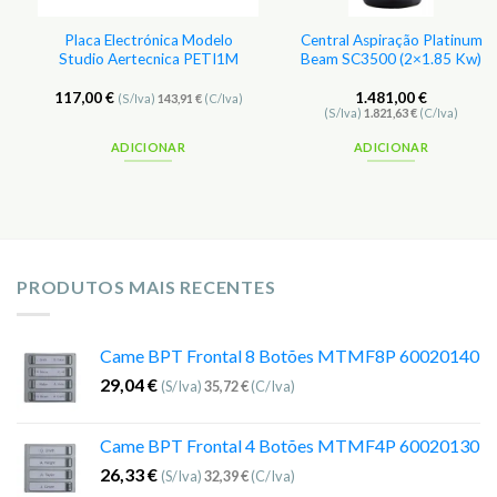
Placa Electrónica Modelo
Central Aspiração Platinum
Studio Aertecnica PETI1M
Beam SC3500 (2×1.85 Kw)
117,00
€
1.481,00
€
(S/Iva)
143,91
€
(C/Iva)
(S/Iva)
1.821,63
€
(C/Iva)
ADICIONAR
ADICIONAR
PRODUTOS MAIS RECENTES
Came BPT Frontal 8 Botões MTMF8P 60020140
29,04
€
(S/Iva)
35,72
€
(C/Iva)
Came BPT Frontal 4 Botões MTMF4P 60020130
26,33
€
(S/Iva)
32,39
€
(C/Iva)