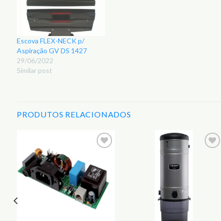
Escova FLEX-NECK p/
Aspiração GV DS 1427
29/06/2022
Similar post
PRODUTOS RELACIONADOS
r
Adicionar
Adicionar
aos
aos
s
Favoritos
Favoritos