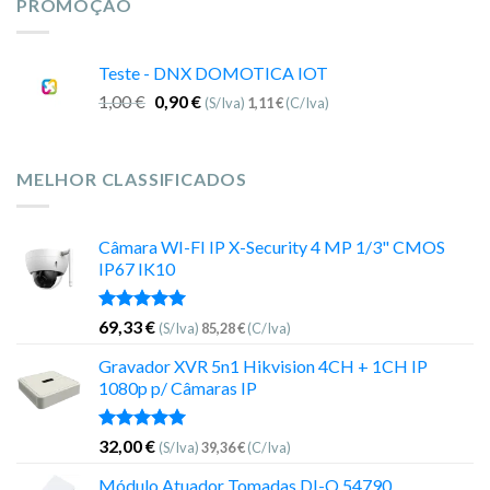
PROMOÇÃO
Teste - DNX DOMOTICA IOT
1,00
€
0,90
€
(S/Iva)
1,11
€
(C/Iva)
MELHOR CLASSIFICADOS
Câmara WI-FI IP X-Security 4 MP 1/3" CMOS
IP67 IK10
Avaliação
69,33
€
(S/Iva)
85,28
€
(C/Iva)
5.00
de 5
Gravador XVR 5n1 Hikvision 4CH + 1CH IP
1080p p/ Câmaras IP
Avaliação
32,00
€
(S/Iva)
39,36
€
(C/Iva)
5.00
de 5
Módulo Atuador Tomadas DI-O 54790