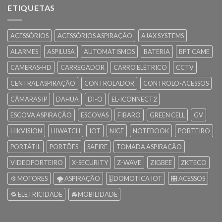
ETIQUETAS
ACESSÓRIOS
ACESSÓRIOS ASPIRAÇÃO
AJAX SYSTEMS
ALARMES
ASPILUSA
AUTOMATISMOS
BATERIA
BPT CAME
CAMERAS-HD
CARREGADOR
CARRO ELÉTRICO
CCTV
CENTRAL ASPIRAÇÃO
CONTROLADOR
CONTROLO-ACESSOS
CÂMARAS IP
DAHUA
DI-O
EL-ICONNECT2
ESCOVA ASPIRAÇÃO
ESCOVAS
FIBARO
GREEN CELL
GV
HIKVISION
HIWATCH
IOT
NICE
NOTEBOOK
PORTEIRO
PORTÁTIL
PORTÕES
SAFIRE
TOMADA ASPIRAÇÃO
VIDEOPORTEIRO
X-SECURITY
Z-WAVE
ZIGBEE
ZKTECO
⚙️ MOTORES
🌪️ ASPIRAÇÃO
🎚️ DOMOTICA IOT
🎛️ ACESSOS
🔁 ELETRICIDADE
🚘 MOBILIDADE