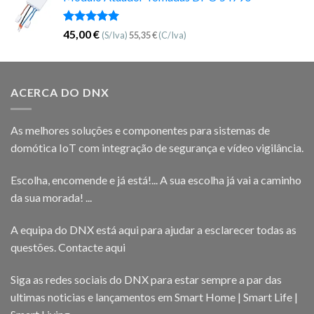
Avaliação
45,00
€
(S/Iva)
55,35
€
(C/Iva)
5.00
de 5
ACERCA DO DNX
As melhores soluções e componentes para sistemas de
domótica IoT com integração de segurança e vídeo vigilância.
Escolha, encomende e já está!... A sua escolha já vai a caminho
da sua morada! ...
A equipa do DNX está aqui para ajudar a esclarecer todas as
questões.
Contacte aqui
Siga as redes sociais do DNX para estar sempre a par das
ultimas noticias e lançamentos em Smart Home | Smart Life |