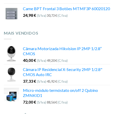
Came BPT Frontal 3 Botões MTMF3P 60020120
24,98
€
(S/Iva)
30,73
€
(C/Iva)
MAIS VENDIDOS
Câmara Motorizada Hikvision IP 2MP 1/2.8″
CMOS
40,00
€
(S/Iva)
49,20
€
(C/Iva)
Câmara IP Residencial X-Security 2MP 1/2.8"
CMOS Auto IRC
37,33
€
(S/Iva)
45,92
€
(C/Iva)
Micro-módulo termóstato on/off 2 Qubino
ZMNKID1
72,00
€
(S/Iva)
88,56
€
(C/Iva)