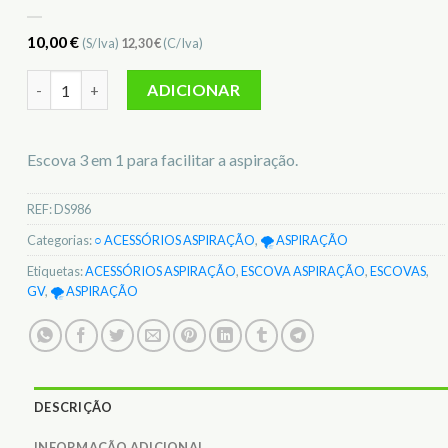
10,00
€
(S/Iva)
12,30
€
(C/Iva)
Quantidade de Escova 3 Em 1 p/ aspiração GV DS986
ADICIONAR
Escova 3 em 1 para facilitar a aspiração.
REF:
DS986
Categorias:
○ ACESSÓRIOS ASPIRAÇÃO
,
🌪️ ASPIRAÇÃO
Etiquetas:
ACESSÓRIOS ASPIRAÇÃO
,
ESCOVA ASPIRAÇÃO
,
ESCOVAS
,
GV
,
🌪️ ASPIRAÇÃO
DESCRIÇÃO
INFORMAÇÃO ADICIONAL