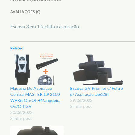
AVALIAÇÕES (0)
Escova 3 em 1 facilita a aspiração.
Related
Máquina De Aspiração
Escova GV Premier c/ Feltro
Central MASTER 1.9 2100
p/ Aspiração DS628I
W+Kit On/Off+Mangueira
29/06/2022
On/Off GV
Similar post
30/06/2022
Similar post