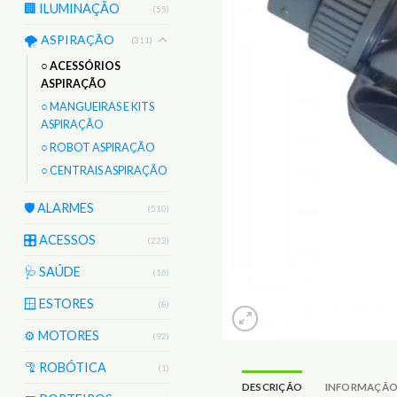
🏢 ILUMINAÇÃO
(55)
🌪️ ASPIRAÇÃO
(311)
○ ACESSÓRIOS
ASPIRAÇÃO
○ MANGUEIRAS E KITS
ASPIRAÇÃO
○ ROBOT ASPIRAÇÃO
○ CENTRAIS ASPIRAÇÃO
🛡️ ALARMES
(510)
🎛️ ACESSOS
(223)
🩺 SAÚDE
(16)
🪟 ESTORES
(8)
⚙️ MOTORES
(92)
🦿 ROBÓTICA
(1)
DESCRIÇÃO
INFORMAÇÃO