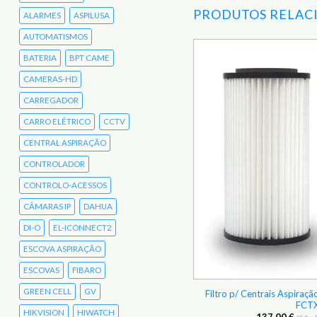
PRODUTOS RELAC
ALARMES
ASPILUSA
AUTOMATISMOS
BATERIA
BPT CAME
Adicionar
CAMERAS-HD
aos
Favoritos
CARREGADOR
CARRO ELÉTRICO
CCTV
CENTRAL ASPIRAÇÃO
CONTROLADOR
CONTROLO-ACESSOS
CÂMARAS IP
DAHUA
DI-O
EL-ICONNECT2
ESCOVA ASPIRAÇÃO
ESCOVAS
FIBARO
GREEN CELL
GV
Filtro p/ Centrais Aspiraçã
Aspiração Aertecnica KTR800A wi-fi
FCT
HIKVISION
HIWATCH