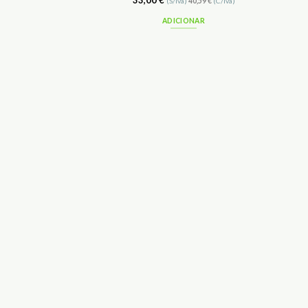
33,00
€
(S/Iva)
40,59
€
(C/Iva)
ADICIONAR