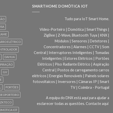
SMARTHOME DOMÓTICA IOT
Tudo para IoT Smart Home.
ÇÃO
USA
Video-Porteiro | Domótica | SmartThings |
CAME
ZigBee | Z-Wave, Bluetooth Tuya | KNX |
Módulos | Sensores | Detetores |
ARRO ELÉTRICO
Concentradores | Alarmes | CCTV | Som
NTROLADOR
Central | Interruptores Inteligentes | Tomadas
DAHUA
Inteligentes | Estores Elétricos | Portões
Elétricos | Piso Radiante Elétrico | Aspiração
SPIRAÇÃO
Central | Postos de carregamento carros
GV
elétricos | Energias Renováveis | Paineis solares
CE
fotovoltaicos | Inversores | Câmaras IP | Smart
TV | Coimbra - Portugal
L
PORTÕES
DEOPORTEIRO
A equipa do DNX está aqui para ajudar a
ZKTECO
esclarecer todas as questões.
Contacte aqui
 DOMOTICA IOT