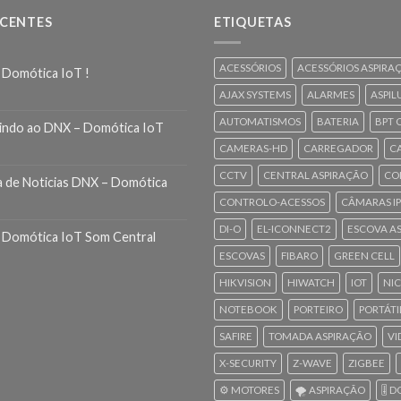
ECENTES
ETIQUETAS
ACESSÓRIOS
ACESSÓRIOS ASPIRA
 Domótica IoT !
AJAX SYSTEMS
ALARMES
ASPIL
AUTOMATISMOS
BATERIA
BPT 
indo ao DNX – Domótica IoT
CAMERAS-HD
CARREGADOR
C
CCTV
CENTRAL ASPIRAÇÃO
CO
a de Noticias DNX – Domótica
CONTROLO-ACESSOS
CÂMARAS IP
DI-O
EL-ICONNECT2
ESCOVA A
 Domótica IoT Som Central
ESCOVAS
FIBARO
GREEN CELL
HIKVISION
HIWATCH
IOT
NI
NOTEBOOK
PORTEIRO
PORTÁTI
SAFIRE
TOMADA ASPIRAÇÃO
VI
X-SECURITY
Z-WAVE
ZIGBEE
⚙️ MOTORES
🌪️ ASPIRAÇÃO
🎚️