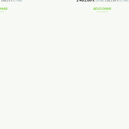
1.481,00
€
)
168,51
€
(C/Iva)
(S/Iva)
1.821,63
€
(C/Iva)
ONAR
ADICIONAR