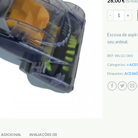
26,00
€
(S/Iva
Quantidade de 
Escova de aspir
seu animal.
REF:
WLGC-045
Categorias:
○ ACE
Etiquetas:
ACESSÓ
 ADICIONAL
AVALIAÇÕES (0)