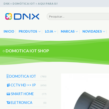
Skip
DNX ○ DOMÓTICA IOT ○ AQUI PARA SI!
to
content
Pesquisar
por:
INICIO
PRODUTOS
LOJA
MARCAS
NOVIDADES
○
DOMOTICA IOT SHOP
🎚️ DOMOTICA IOT
(780)
📹 CCTV HD >> IP
(606)
📟 SMART HOME
(77)
📶 ELETRONICA
(0)