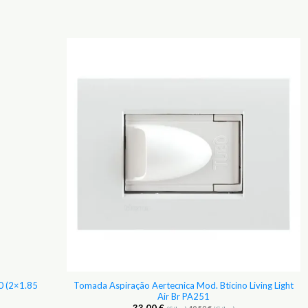
Adicionar
Adicionar
aos
aos
Favoritos
Favoritos
0 (2×1.85
Tomada Aspiração Aertecnica Mod. Bticino Living Light
Air Br PA251