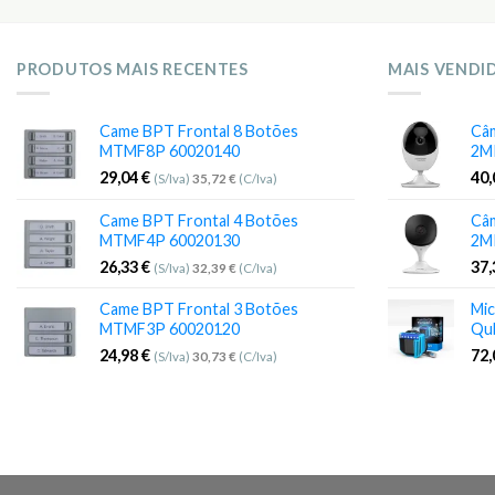
PRODUTOS MAIS RECENTES
MAIS VENDI
Came BPT Frontal 8 Botões
Câm
MTMF8P 60020140
2M
29,04
€
40
(S/Iva)
35,72
€
(C/Iva)
Came BPT Frontal 4 Botões
Câm
MTMF4P 60020130
2M
26,33
€
37
(S/Iva)
32,39
€
(C/Iva)
Came BPT Frontal 3 Botões
Mic
MTMF3P 60020120
Qu
24,98
€
72
(S/Iva)
30,73
€
(C/Iva)