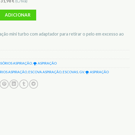
)
31,98
€
(C/Iva)
Escova de aspiração Mini Turbo Com Adaptador P/ Pelo de Animais GV 
ADICIONAR
ação mini turbo com adaptador para retirar o pelo em excesso ao
SSÓRIOS ASPIRAÇÃO
,
🌪️ ASPIRAÇÃO
RIOS ASPIRAÇÃO
,
ESCOVA ASPIRAÇÃO
,
ESCOVAS
,
GV
,
🌪️ ASPIRAÇÃO