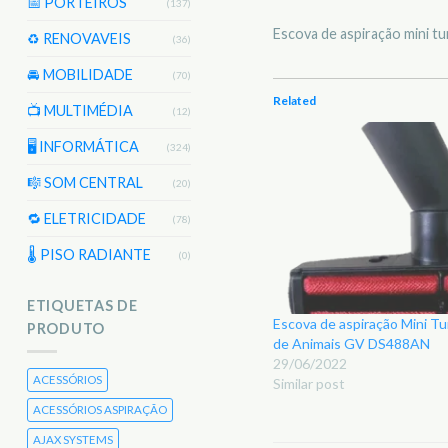
📅 PORTEIROS
(137)
Escova de aspiração mini tu
♻️ RENOVAVEIS
(36)
🚘 MOBILIDADE
(70)
Related
📺 MULTIMÉDIA
(12)
🖥️ INFORMÁTICA
(324)
🎼 SOM CENTRAL
(20)
🔁 ELETRICIDADE
(78)
🌡 PISO RADIANTE
(0)
ETIQUETAS DE
Escova de aspiração Mini Tu
PRODUTO
de Animais GV DS488AN
29/06/2022
ACESSÓRIOS
Similar post
ACESSÓRIOS ASPIRAÇÃO
AJAX SYSTEMS