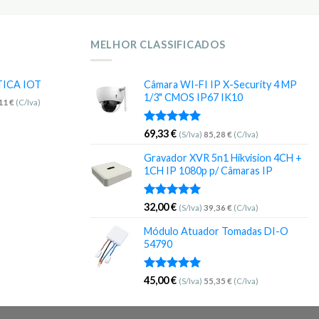
MELHOR CLASSIFICADOS
TICA IOT
Câmara WI-FI IP X-Security 4 MP
1/3" CMOS IP67 IK10
,11
€
(C/Iva)
Avaliação
69,33
€
(S/Iva)
85,28
€
(C/Iva)
5.00
de 5
Gravador XVR 5n1 Hikvision 4CH +
1CH IP 1080p p/ Câmaras IP
Avaliação
32,00
€
(S/Iva)
39,36
€
(C/Iva)
5.00
de 5
Módulo Atuador Tomadas DI-O
54790
Avaliação
45,00
€
(S/Iva)
55,35
€
(C/Iva)
5.00
de 5