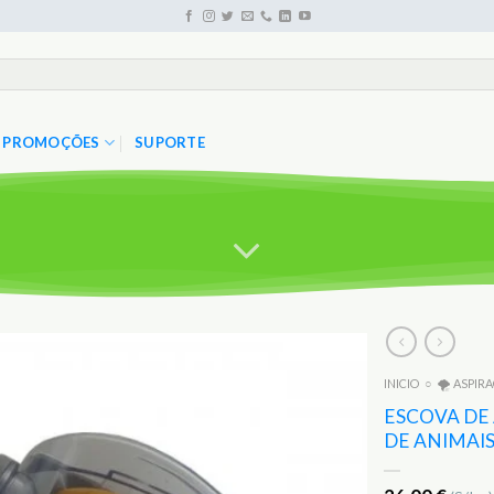
PROMOÇÕES
SUPORTE
INICIO
○
🌪️ ASPIR
Adicionar
aos
ESCOVA DE
Favoritos
DE ANIMAIS