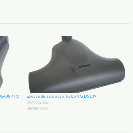
V DS488PTO
Escova de aspiração Turbo VG DS139
30/06/2022
Similar post