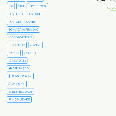
.134,00
€
137,00
€
(S/Iva)
1.394,82
€
(C/Iva)
(S/Iva
IOT
NICE
NOTEBOOK
ADICIONAR
ADICI
PORTEIRO
PORTÁTIL
PORTÕES
SAFIRE
TOMADA ASPIRAÇÃO
VIDEOPORTEIRO
X-SECURITY
Z-WAVE
ZIGBEE
ZKTECO
⚙️ MOTORES
🌪️ ASPIRAÇÃO
🎚️ DOMOTICA IOT
🎛️ ACESSOS
🔁 ELETRICIDADE
🚘 MOBILIDADE