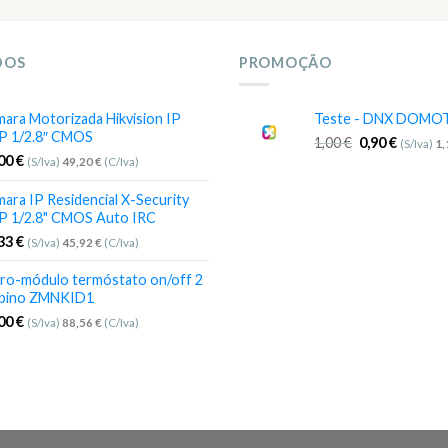
DOS
PROMOÇÃO
ara Motorizada Hikvision IP
Teste - DNX DOMO
P 1/2.8″ CMOS
1,00
€
0,90
€
(S/Iva)
1
,00
€
(S/Iva)
49,20
€
(C/Iva)
ara IP Residencial X-Security
P 1/2.8" CMOS Auto IRC
,33
€
(S/Iva)
45,92
€
(C/Iva)
ro-módulo termóstato on/off 2
bino ZMNKID1
,00
€
(S/Iva)
88,56
€
(C/Iva)