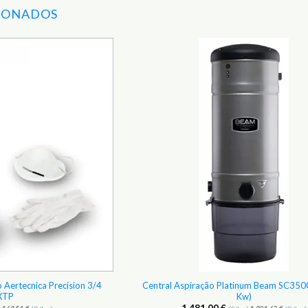
IONADOS
Adicionar
aos
Favoritos
o Aertecnica Precision 3/4
Central Aspiração Platinum Beam SC350
XTP
Kw)