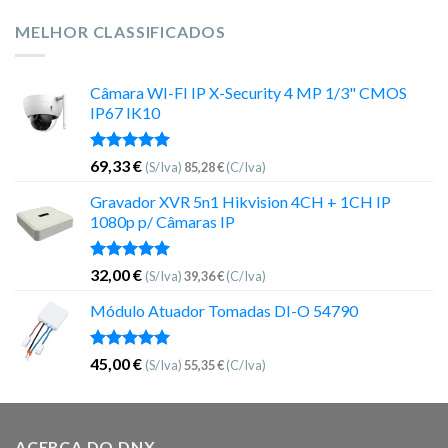
MELHOR CLASSIFICADOS
Câmara WI-FI IP X-Security 4 MP 1/3" CMOS
IP67 IK10
Avaliação
69,33
€
(S/Iva)
85,28
€
(C/Iva)
5.00
de 5
Gravador XVR 5n1 Hikvision 4CH + 1CH IP
1080p p/ Câmaras IP
Avaliação
32,00
€
(S/Iva)
39,36
€
(C/Iva)
5.00
de 5
Módulo Atuador Tomadas DI-O 54790
Avaliação
45,00
€
(S/Iva)
55,35
€
(C/Iva)
5.00
de 5
ACERCA DO DNX