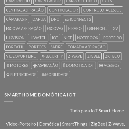
CAMERAS-HD
CARREGADOR
CARRO ELÉTRICO
CCTV
CENTRAL ASPIRAÇÃO
CONTROLADOR
CONTROLO-ACESSOS
CÂMARAS IP
DAHUA
DI-O
EL-ICONNECT2
ESCOVA ASPIRAÇÃO
ESCOVAS
FIBARO
GREEN CELL
GV
HIKVISION
HIWATCH
IOT
NICE
NOTEBOOK
PORTEIRO
PORTÁTIL
PORTÕES
SAFIRE
TOMADA ASPIRAÇÃO
VIDEOPORTEIRO
X-SECURITY
Z-WAVE
ZIGBEE
ZKTECO
⚙️ MOTORES
🌪️ ASPIRAÇÃO
🎚️ DOMOTICA IOT
🎛️ ACESSOS
🔁 ELETRICIDADE
🚘 MOBILIDADE
SMARTHOME DOMÓTICA IOT
Tudo para IoT Smart Home.
Video-Porteiro | Domótica | SmartThings | ZigBee | Z-Wave,