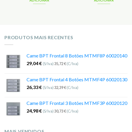
ADICIONAR
ADICIONAR
PRODUTOS MAIS RECENTES
Came BPT Frontal 8 Botões MTMF8P 60020140
29,04
€
(S/Iva)
35,72
€
(C/Iva)
Came BPT Frontal 4 Botões MTMF4P 60020130
26,33
€
(S/Iva)
32,39
€
(C/Iva)
Came BPT Frontal 3 Botões MTMF3P 60020120
24,98
€
(S/Iva)
30,73
€
(C/Iva)
MAIS VENDIDOS