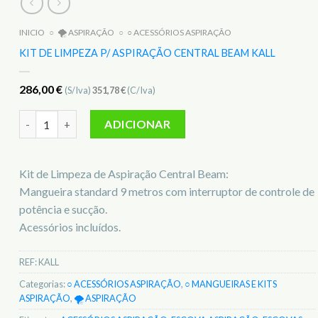
INICIO
○
🌪️ ASPIRAÇÃO
○
○ ACESSÓRIOS ASPIRAÇÃO
KIT DE LIMPEZA P/ ASPIRAÇÃO CENTRAL BEAM KALL
286,00
€
(S/Iva)
351,78
€
(C/Iva)
Quantidade de Kit de Limpeza p/ Aspiração Central Beam KAL
ADICIONAR
Kit de Limpeza de Aspiração Central Beam:
Mangueira standard 9 metros com interruptor de controle de
potência e sucção.
Acessórios incluídos.
REF:
KALL
Categorias:
○ ACESSÓRIOS ASPIRAÇÃO
,
○ MANGUEIRAS E KITS
ASPIRAÇÃO
,
🌪️ ASPIRAÇÃO