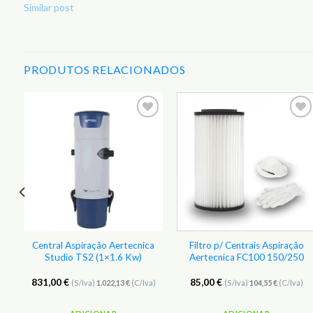
Similar post
PRODUTOS RELACIONADOS
r
Adicionar
Adicionar
aos
aos
s
Favoritos
Favoritos
Central Aspiração Aertecnica
Filtro p/ Centrais Aspiração
Studio TS2 (1×1.6 Kw)
Aertecnica FC100 150/250
831,00
€
85,00
€
(S/Iva)
1.022,13
€
(C/Iva)
(S/Iva)
104,55
€
(C/Iva)