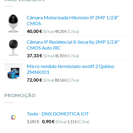
Câmara Motorizada Hikvision IP 2MP 1/2.8″
CMOS
40,00
€
(S/Iva)
49,20
€
(C/Iva)
Câmara IP Residencial X-Security 2MP 1/2.8"
CMOS Auto IRC
37,33
€
(S/Iva)
45,92
€
(C/Iva)
Micro-módulo termóstato on/off 2 Qubino
ZMNKID1
72,00
€
(S/Iva)
88,56
€
(C/Iva)
PROMOÇÃO
Teste - DNX DOMOTICA IOT
1,00
€
0,90
€
(S/Iva)
1,11
€
(C/Iva)