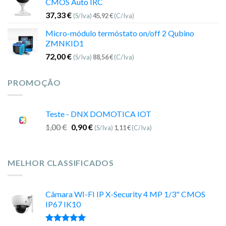
CMOS Auto IRC
37,33
€
(S/Iva)
45,92
€
(C/Iva)
Micro-módulo termóstato on/off 2 Qubino
ZMNKID1
72,00
€
(S/Iva)
88,56
€
(C/Iva)
PROMOÇÃO
Teste - DNX DOMOTICA IOT
1,00
€
0,90
€
(S/Iva)
1,11
€
(C/Iva)
MELHOR CLASSIFICADOS
Câmara WI-FI IP X-Security 4 MP 1/3" CMOS
IP67 IK10