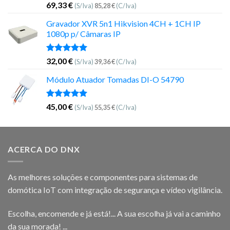
Avaliação
69,33
€
(S/Iva)
85,28
€
(C/Iva)
5.00
de 5
Gravador XVR 5n1 Hikvision 4CH + 1CH IP
1080p p/ Câmaras IP
Avaliação
32,00
€
(S/Iva)
39,36
€
(C/Iva)
5.00
de 5
Módulo Atuador Tomadas DI-O 54790
Avaliação
45,00
€
(S/Iva)
55,35
€
(C/Iva)
5.00
de 5
ACERCA DO DNX
As melhores soluções e componentes para sistemas de
domótica IoT com integração de segurança e vídeo vigilância.
Escolha, encomende e já está!... A sua escolha já vai a caminho
da sua morada! ...