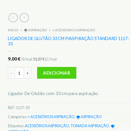
INICIO
○
🌪️ ASPIRAÇÃO
○
○ ACESSÓRIOS ASPIRAÇÃO
LIGADOR DE GLUTÃO 33 CM P/ASPIRAÇÃO STANDARD 1117-
33
9,00
€
(S/Iva)
11,07
€
(C/Iva)
Quantidade de Ligador De Glutão 33 Cm p/aspiração standard
ADICIONAR
Ligador De Glutão com 33 cm para aspiração.
REF:
1117-33
Categorias:
○ ACESSÓRIOS ASPIRAÇÃO
,
🌪️ ASPIRAÇÃO
Etiquetas:
ACESSÓRIOS ASPIRAÇÃO
,
TOMADA ASPIRAÇÃO
,
🌪️