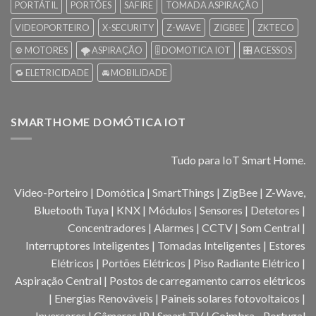
PORTÁTIL
PORTÕES
SAFIRE
TOMADA ASPIRAÇÃO
VIDEOPORTEIRO
X-SECURITY
Z-WAVE
ZIGBEE
ZKTECO
⚙️ MOTORES
🌪️ ASPIRAÇÃO
🎚️ DOMOTICA IOT
🎛️ ACESSOS
🔁 ELETRICIDADE
🚘 MOBILIDADE
SMARTHOME DOMÓTICA IOT
Tudo para IoT Smart Home.
Video-Porteiro | Domótica | SmartThings | ZigBee | Z-Wave,
Bluetooth Tuya | KNX | Módulos | Sensores | Detetores |
Concentradores | Alarmes | CCTV | Som Central |
Interruptores Inteligentes | Tomadas Inteligentes | Estores
Elétricos | Portões Elétricos | Piso Radiante Elétrico |
Aspiração Central | Postos de carregamento carros elétricos
| Energias Renováveis | Paineis solares fotovoltaicos |
Inversores | Câmaras IP | Smart TV | Coimbra - Portugal