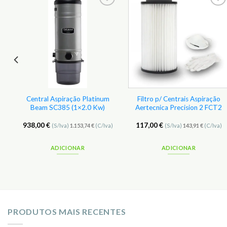
r
Adicionar
Adicionar
aos
aos
s
Favoritos
Favoritos
Central Aspiração Platinum
Filtro p/ Centrais Aspiração
Beam SC385 (1×2.0 Kw)
Aertecnica Precision 2 FCT2
938,00
€
117,00
€
(S/Iva)
1.153,74
€
(C/Iva)
(S/Iva)
143,91
€
(C/Iva)
ADICIONAR
ADICIONAR
PRODUTOS MAIS RECENTES