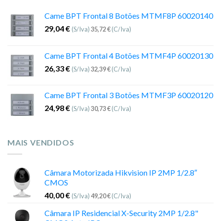
Came BPT Frontal 8 Botões MTMF8P 60020140
29,04
€
(S/Iva)
35,72
€
(C/Iva)
Came BPT Frontal 4 Botões MTMF4P 60020130
26,33
€
(S/Iva)
32,39
€
(C/Iva)
Came BPT Frontal 3 Botões MTMF3P 60020120
24,98
€
(S/Iva)
30,73
€
(C/Iva)
MAIS VENDIDOS
Câmara Motorizada Hikvision IP 2MP 1/2.8″
CMOS
40,00
€
(S/Iva)
49,20
€
(C/Iva)
Câmara IP Residencial X-Security 2MP 1/2.8"