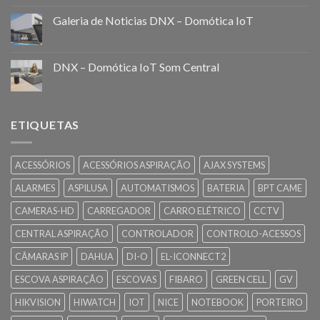
Galeria de Noticias DNX – Domótica IoT
DNX – Domótica IoT Som Central
ETIQUETAS
ACESSÓRIOS
ACESSÓRIOS ASPIRAÇÃO
AJAX SYSTEMS
ALARMES
ASPILUSA
AUTOMATISMOS
BATERIA
BPT CAME
CAMERAS-HD
CARREGADOR
CARRO ELÉTRICO
CCTV
CENTRAL ASPIRAÇÃO
CONTROLADOR
CONTROLO-ACESSOS
CÂMARAS IP
DAHUA
DI-O
EL-ICONNECT2
ESCOVA ASPIRAÇÃO
ESCOVAS
FIBARO
GREEN CELL
GV
HIKVISION
HIWATCH
IOT
NICE
NOTEBOOK
PORTEIRO