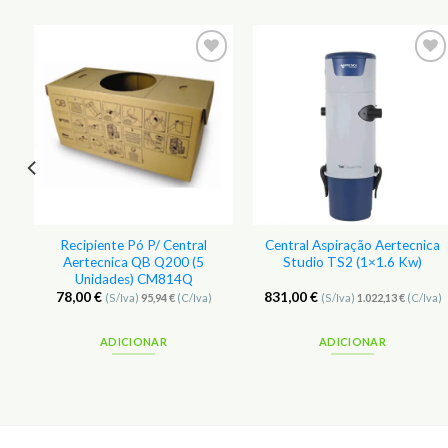
r
Adicionar
Adicionar
aos
aos
s
Favoritos
Favoritos
Recipiente Pó P/ Central
Central Aspiração Aertecnica
Aertecnica QB Q200 (5
Studio TS2 (1×1.6 Kw)
Unidades) CM814Q
78,00
€
831,00
€
(S/Iva)
95,94
€
(C/Iva)
(S/Iva)
1.022,13
€
(C/Iva)
ADICIONAR
ADICIONAR