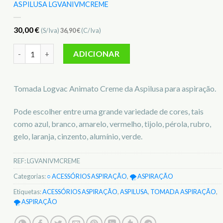
ASPILUSA LGVANIVMCREME
30,00
€
(S/Iva)
36,90
€
(C/Iva)
Quantidade de Tomada Logvac Animato Creme p/ aspiração
ADICIONAR
Tomada Logvac Animato Creme da Aspilusa para aspiração.
Pode escolher entre uma grande variedade de cores, tais
como azul, branco, amarelo, vermelho, tijolo, pérola, rubro,
gelo, laranja, cinzento, alumínio, verde.
REF:
LGVANIVMCREME
Categorias:
○ ACESSÓRIOS ASPIRAÇÃO
,
🌪️ ASPIRAÇÃO
Etiquetas:
ACESSÓRIOS ASPIRAÇÃO
,
ASPILUSA
,
TOMADA ASPIRAÇÃO
,
🌪️ ASPIRAÇÃO