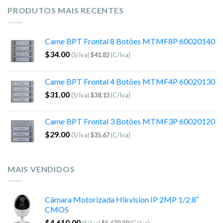
PRODUTOS MAIS RECENTES
Came BPT Frontal 8 Botões MTMF8P 60020140
$
34.00
(S/Iva)
$
41.82
(C/Iva)
Came BPT Frontal 4 Botões MTMF4P 60020130
$
31.00
(S/Iva)
$
38.13
(C/Iva)
Came BPT Frontal 3 Botões MTMF3P 60020120
$
29.00
(S/Iva)
$
35.67
(C/Iva)
MAIS VENDIDOS
Câmara Motorizada Hikvision IP 2MP 1/2.8″
CMOS
$
4,610.00