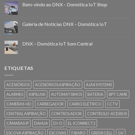
Bem-vindo ao DNX – Domótica IoT Shop
Galeria de Noticias DNX – Domótica IoT
DNX – Domótica IoT Som Central
ETIQUETAS
ACESSÓRIOS
ACESSÓRIOS ASPIRAÇÃO
AJAX SYSTEMS
ALARMES
ASPILUSA
AUTOMATISMOS
BATERIA
BPT CAME
CAMERAS-HD
CARREGADOR
CARRO ELÉTRICO
CCTV
CENTRAL ASPIRAÇÃO
CONTROLADOR
CONTROLO-ACESSOS
CÂMARAS IP
DAHUA
DI-O
EL-ICONNECT2
ESCOVA ASPIRAÇÃO
ESCOVAS
FIBARO
GREEN CELL
GV