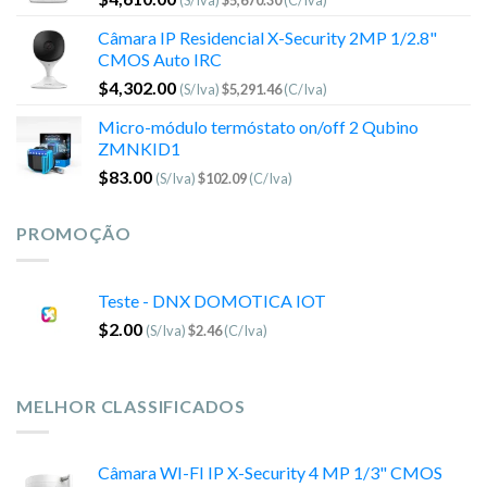
(S/Iva)
$
5,670.30
(C/Iva)
Câmara IP Residencial X-Security 2MP 1/2.8"
CMOS Auto IRC
$
4,302.00
(S/Iva)
$
5,291.46
(C/Iva)
Micro-módulo termóstato on/off 2 Qubino
ZMNKID1
$
83.00
(S/Iva)
$
102.09
(C/Iva)
PROMOÇÃO
Teste - DNX DOMOTICA IOT
$
2.00
(S/Iva)
$
2.46
(C/Iva)
MELHOR CLASSIFICADOS
Câmara WI-FI IP X-Security 4 MP 1/3" CMOS