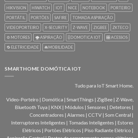
HIKVISION
HIWATCH
IOT
NICE
NOTEBOOK
PORTEIRO
PORTÁTIL
PORTÕES
SAFIRE
TOMADA ASPIRAÇÃO
VIDEOPORTEIRO
X-SECURITY
Z-WAVE
ZIGBEE
ZKTECO
⚙️ MOTORES
🌪️ ASPIRAÇÃO
🎚️ DOMOTICA IOT
🎛️ ACESSOS
🔁 ELETRICIDADE
🚘 MOBILIDADE
SMARTHOME DOMÓTICA IOT
Tudo para IoT Smart Home.
Video-Porteiro | Domótica | SmartThings | ZigBee | Z-Wave,
Bluetooth Tuya | KNX | Módulos | Sensores | Detetores |
Concentradores | Alarmes | CCTV | Som Central |
Interruptores Inteligentes | Tomadas Inteligentes | Estores
Elétricos | Portões Elétricos | Piso Radiante Elétrico |
Aspiração Central | Postos de carregamento carros elétricos