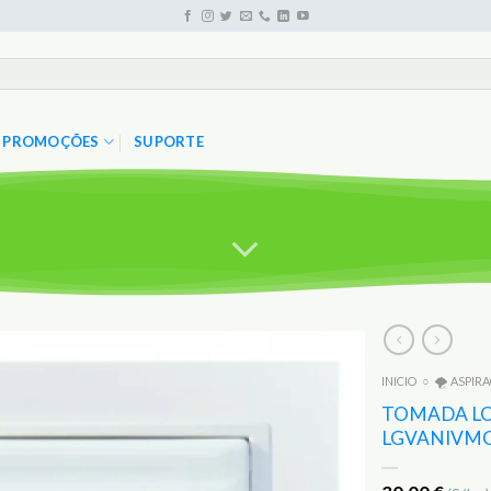
PROMOÇÕES
SUPORTE
INICIO
○
🌪️ ASPIR
Adicionar
aos
TOMADA LO
Favoritos
LGVANIVM