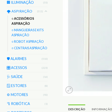
🏢 ILUMINAÇÃO
(55)
🌪️ ASPIRAÇÃO
(311)
○ ACESSÓRIOS
ASPIRAÇÃO
○ MANGUEIRAS E KITS
ASPIRAÇÃO
○ ROBOT ASPIRAÇÃO
○ CENTRAIS ASPIRAÇÃO
🛡️ ALARMES
(510)
🎛️ ACESSOS
(223)
🩺 SAÚDE
(16)
🪟 ESTORES
(8)
⚙️ MOTORES
(92)
🦿 ROBÓTICA
(1)
DESCRIÇÃO
INFORMAÇÃO