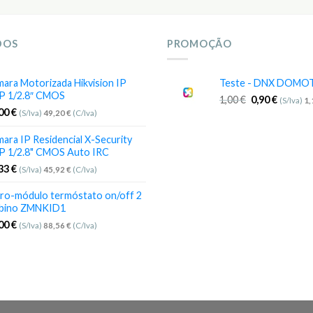
DOS
PROMOÇÃO
ara Motorizada Hikvision IP
Teste - DNX DOMO
P 1/2.8″ CMOS
1,00
€
0,90
€
(S/Iva)
1
,00
€
(S/Iva)
49,20
€
(C/Iva)
ara IP Residencial X-Security
P 1/2.8" CMOS Auto IRC
,33
€
(S/Iva)
45,92
€
(C/Iva)
ro-módulo termóstato on/off 2
bino ZMNKID1
,00
€
(S/Iva)
88,56
€
(C/Iva)