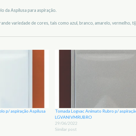
 da Aspilusa para aspiração.
de variedade de cores, tais como azul, branco, amarelo, vermelho, tijol
lo p/ aspiração Aspilusa
Tomada Logvac Animato Rubro p/ aspiraçã
LGVANIVMRUBRO
29/06/2022
Similar post