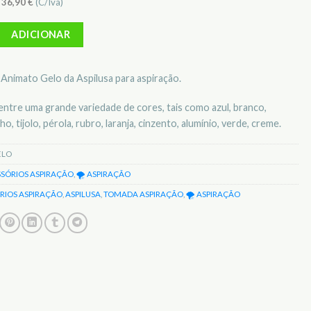
)
36,90
€
(C/Iva)
Tomada Logvac Animato Gelo p/ aspiração Aspilusa LGVANIVMGELO
ADICIONAR
Animato Gelo da Aspilusa para aspiração.
ntre uma grande variedade de cores, tais como azul, branco,
o, tijolo, pérola, rubro, laranja, cinzento, alumínio, verde, creme.
ELO
SSÓRIOS ASPIRAÇÃO
,
🌪️ ASPIRAÇÃO
RIOS ASPIRAÇÃO
,
ASPILUSA
,
TOMADA ASPIRAÇÃO
,
🌪️ ASPIRAÇÃO