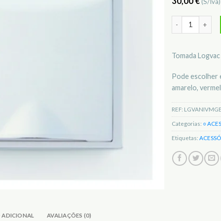
30,00
€
(S/Iva
Quantidade de 
Tomada Logvac 
Pode escolher e
amarelo, vermelh
REF:
LGVANIVMG
Categorias:
○ ACE
Etiquetas:
ACESSÓ
 ADICIONAL
AVALIAÇÕES (0)