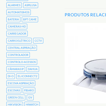
ALARMES
ASPILUSA
AUTOMATISMOS
PRODUTOS RELAC
BATERIA
BPT CAME
CAMERAS-HD
CARREGADOR
Adicionar
aos
CARRO ELÉTRICO
CCTV
Favoritos
CENTRAL ASPIRAÇÃO
CONTROLADOR
CONTROLO-ACESSOS
CÂMARAS IP
DAHUA
DI-O
EL-ICONNECT2
ESCOVA ASPIRAÇÃO
ESCOVAS
FIBARO
GREEN CELL
GV
HIKVISION
HIWATCH