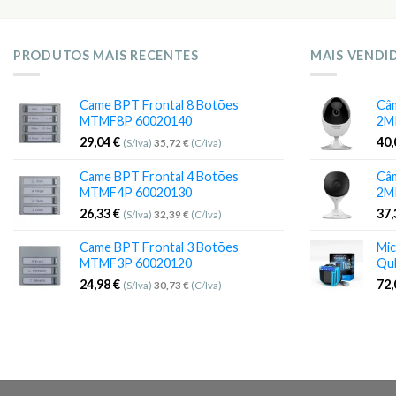
PRODUTOS MAIS RECENTES
MAIS VENDI
Came BPT Frontal 8 Botões
Câm
MTMF8P 60020140
2M
29,04
€
40
(S/Iva)
35,72
€
(C/Iva)
Came BPT Frontal 4 Botões
Câm
MTMF4P 60020130
2M
26,33
€
37
(S/Iva)
32,39
€
(C/Iva)
Came BPT Frontal 3 Botões
Mic
MTMF3P 60020120
Qu
24,98
€
72
(S/Iva)
30,73
€
(C/Iva)