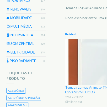
📅 PORTEIROS
(137)
Tomada Logvac Animato Gelo
♻️ RENOVAVEIS
(36)
🚘 MOBILIDADE
Pode escolher entre uma gran
(70)
📺 MULTIMÉDIA
(12)
Related
🖥️ INFORMÁTICA
(324)
🎼 SOM CENTRAL
(20)
🔁 ELETRICIDADE
(78)
🌡 PISO RADIANTE
(0)
ETIQUETAS DE
PRODUTO
Tomada Logvac Animato Tijo
ACESSÓRIOS
LGVANIVMTIJOLO
29/06/2022
ACESSÓRIOS ASPIRAÇÃO
Similar post
AJAX SYSTEMS