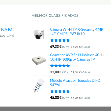
MELHOR CLASSIFICADOS
TICA IOT
Câmara WI-FI IP X-Security 4 MP
1/3" CMOS IP67 IK10
,11
€
(C/Iva)
Avaliação
69,33
€
(S/Iva)
85,28
€
(C/Iva)
5.00
de 5
Gravador XVR 5n1 Hikvision 4CH +
1CH IP 1080p p/ Câmaras IP
Avaliação
32,00
€
(S/Iva)
39,36
€
(C/Iva)
5.00
de 5
Módulo Atuador Tomadas DI-O
54790
Avaliação
45,00
€
(S/Iva)
55,35
€
(C/Iva)
5.00
de 5