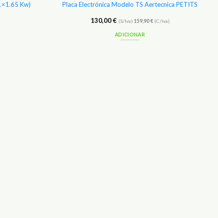
(1×1.65 Kw)
Placa Electrónica Modelo TS Aertecnica PETITS
130,00
€
(S/Iva)
159,90
€
(C/Iva)
ADICIONAR