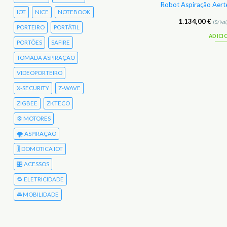
entrais Aspiração Aertecnica Precision 1
Robot Aspiração Aert
FCT1
IOT
NICE
NOTEBOOK
85,00
€
1.134,00
€
(S/Iva)
104,55
€
(C/Iva)
(S/Iva
PORTEIRO
PORTÁTIL
ADICIONAR
ADICI
PORTÕES
SAFIRE
TOMADA ASPIRAÇÃO
VIDEOPORTEIRO
X-SECURITY
Z-WAVE
ZIGBEE
ZKTECO
⚙️ MOTORES
🌪️ ASPIRAÇÃO
🎚️ DOMOTICA IOT
🎛️ ACESSOS
🔁 ELETRICIDADE
🚘 MOBILIDADE