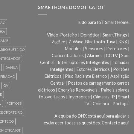
SMARTHOME DOMÓTICA IOT
Tudo para IoT Smart Home.
ÇÃO
USA
Video-Porteiro | Domótica | SmartThings |
CAME
ZigBee | Z-Wave, Bluetooth Tuya | KNX |
Módulos | Sensores | Detetores |
ARRO ELÉTRICO
Concentradores | Alarmes | CCTV | Som
NTROLADOR
Central | Interruptores Inteligentes | Tomadas
DAHUA
Inteligentes | Estores Elétricos | Portões
Elétricos | Piso Radiante Elétrico | Aspiração
SPIRAÇÃO
Central | Postos de carregamento carros
GV
elétricos | Energias Renováveis | Paineis solares
CE
fotovoltaicos | Inversores | Câmaras IP | Smart
TV | Coimbra - Portugal
L
PORTÕES
DEOPORTEIRO
A equipa do DNX está aqui para ajudar a
ZKTECO
esclarecer todas as questões.
Contacte aqui
 DOMOTICA IOT