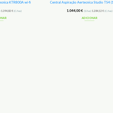
ecnica KTR800A wi-fi
Central Aspiração Aertecnica Studio TS4 
1.044,00
€
)
1.394,82
€
(C/Iva)
(S/Iva)
1.284,12
€
(C/Iva)
ONAR
ADICIONAR