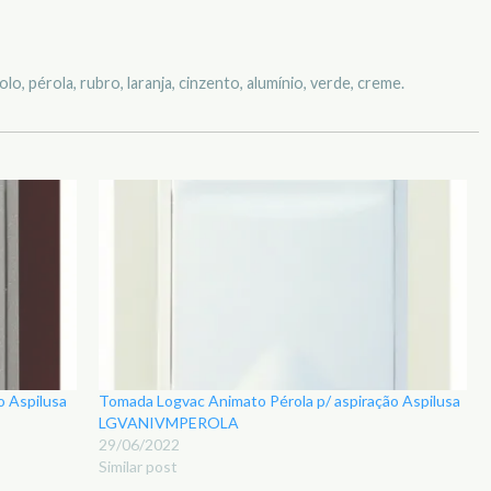
o, pérola, rubro, laranja, cinzento, alumínio, verde, creme.
o Aspilusa
Tomada Logvac Animato Pérola p/ aspiração Aspilusa
LGVANIVMPEROLA
29/06/2022
Similar post