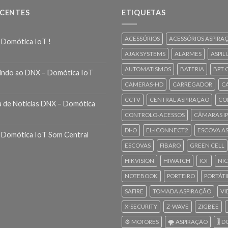
ECENTES
ETIQUETAS
ACESSÓRIOS
ACESSÓRIOS ASPIRA
 Domótica IoT !
AJAX SYSTEMS
ALARMES
ASPIL
AUTOMATISMOS
BATERIA
BPT 
indo ao DNX – Domótica IoT
CAMERAS-HD
CARREGADOR
C
CCTV
CENTRAL ASPIRAÇÃO
CO
a de Noticias DNX – Domótica
CONTROLO-ACESSOS
CÂMARAS IP
DI-O
EL-ICONNECT2
ESCOVA A
 Domótica IoT Som Central
ESCOVAS
FIBARO
GREEN CELL
HIKVISION
HIWATCH
IOT
NI
NOTEBOOK
PORTEIRO
PORTÁTI
SAFIRE
TOMADA ASPIRAÇÃO
VI
X-SECURITY
Z-WAVE
ZIGBEE
⚙️ MOTORES
🌪️ ASPIRAÇÃO
🎚️