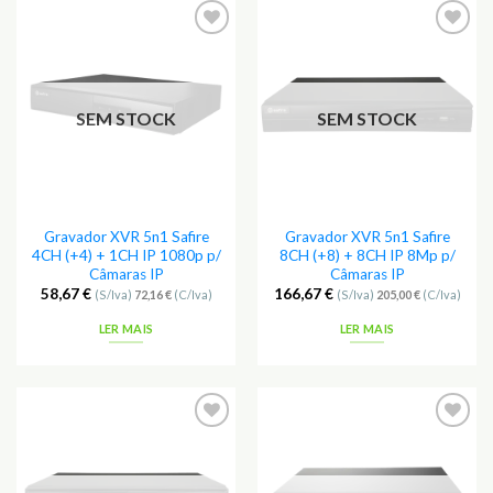
Adicionar
Adicionar
aos
aos
Favoritos
Favoritos
SEM STOCK
SEM STOCK
Gravador XVR 5n1 Safire
Gravador XVR 5n1 Safire
4CH (+4) + 1CH IP 1080p p/
8CH (+8) + 8CH IP 8Mp p/
Câmaras IP
Câmaras IP
58,67
€
166,67
€
(S/Iva)
72,16
€
(C/Iva)
(S/Iva)
205,00
€
(C/Iva)
LER MAIS
LER MAIS
Adicionar
Adicionar
aos
aos
Favoritos
Favoritos