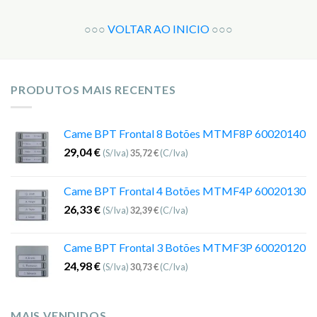
○○○
VOLTAR AO INICIO
○○○
PRODUTOS MAIS RECENTES
Came BPT Frontal 8 Botões MTMF8P 60020140
29,04
€
(S/Iva)
35,72
€
(C/Iva)
Came BPT Frontal 4 Botões MTMF4P 60020130
26,33
€
(S/Iva)
32,39
€
(C/Iva)
Came BPT Frontal 3 Botões MTMF3P 60020120
24,98
€
(S/Iva)
30,73
€
(C/Iva)
MAIS VENDIDOS