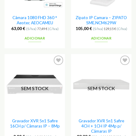
Câmara 1080 FHD 360 °
Zipato IP Camara – ZIPATO
Aeotec AEOCAMEU
SME.NCM629W
63,00
€
105,00
€
(S/Iva)
77,49
€
(C/Iva)
(S/Iva)
129,15
€
(C/Iva)
ADICIONAR
ADICIONAR
Adicionar
Adicionar
aos
aos
Favoritos
Favoritos
SEM STOCK
SEM STOCK
Gravador XVR 5n1 Safire
Gravador XVR 5n1 Safire
16CH p/ Câmaras IP – 8Mp
4CH + 1CH IP 4Mp p/
Câmaras IP