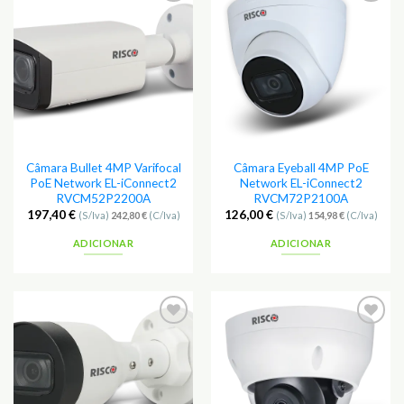
Adicionar
Adicionar
aos
aos
Favoritos
Favoritos
Câmara Bullet 4MP Varifocal
Câmara Eyeball 4MP PoE
PoE Network EL-iConnect2
Network EL-iConnect2
RVCM52P2200A
RVCM72P2100A
197,40
€
126,00
€
(S/Iva)
242,80
€
(C/Iva)
(S/Iva)
154,98
€
(C/Iva)
ADICIONAR
ADICIONAR
Adicionar
Adicionar
aos
aos
Favoritos
Favoritos