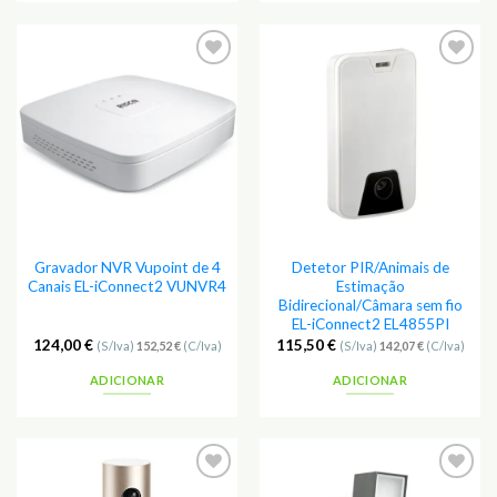
Adicionar
Adicionar
aos
aos
Favoritos
Favoritos
Gravador NVR Vupoint de 4
Detetor PIR/Animais de
Canais EL-iConnect2 VUNVR4
Estimação
Bidirecional/Câmara sem fio
EL-iConnect2 EL4855PI
124,00
€
115,50
€
(S/Iva)
152,52
€
(C/Iva)
(S/Iva)
142,07
€
(C/Iva)
ADICIONAR
ADICIONAR
Adicionar
Adicionar