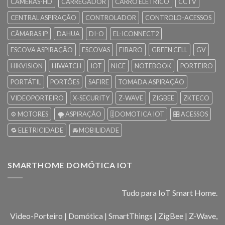
CAMERAS-HD
CARREGADOR
CARRO ELÉTRICO
CCTV
CENTRAL ASPIRAÇÃO
CONTROLADOR
CONTROLO-ACESSOS
CÂMARAS IP
DAHUA
DI-O
EL-ICONNECT2
ESCOVA ASPIRAÇÃO
ESCOVAS
FIBARO
GREEN CELL
GV
HIKVISION
HIWATCH
IOT
NICE
NOTEBOOK
PORTEIRO
PORTÁTIL
PORTÕES
SAFIRE
TOMADA ASPIRAÇÃO
VIDEOPORTEIRO
X-SECURITY
Z-WAVE
ZIGBEE
ZKTECO
⚙️ MOTORES
🌪️ ASPIRAÇÃO
🎚️ DOMOTICA IOT
🎛️ ACESSOS
🔁 ELETRICIDADE
🚘 MOBILIDADE
SMARTHOME DOMÓTICA IOT
Tudo para IoT Smart Home.
Video-Porteiro | Domótica | SmartThings | ZigBee | Z-Wave,