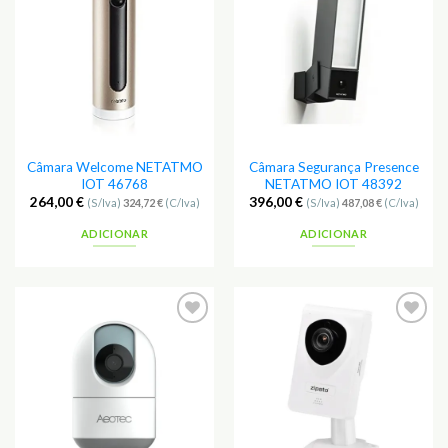
aos
aos
Favoritos
Favoritos
Câmara Welcome NETATMO
Câmara Segurança Presence
IOT 46768
NETATMO IOT 48392
264,00
€
396,00
€
(S/Iva)
324,72
€
(C/Iva)
(S/Iva)
487,08
€
(C/Iva)
ADICIONAR
ADICIONAR
Adicionar
Adicionar
aos
aos
Favoritos
Favoritos