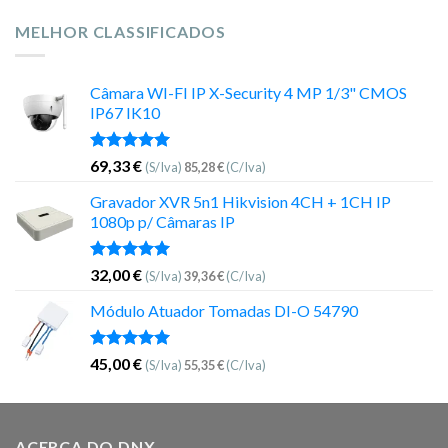
MELHOR CLASSIFICADOS
Câmara WI-FI IP X-Security 4 MP 1/3" CMOS
IP67 IK10
Avaliação
69,33
€
(S/Iva)
85,28
€
(C/Iva)
5.00
de 5
Gravador XVR 5n1 Hikvision 4CH + 1CH IP
1080p p/ Câmaras IP
Avaliação
32,00
€
(S/Iva)
39,36
€
(C/Iva)
5.00
de 5
Módulo Atuador Tomadas DI-O 54790
Avaliação
45,00
€
(S/Iva)
55,35
€
(C/Iva)
5.00
de 5
ACERCA DO DNX