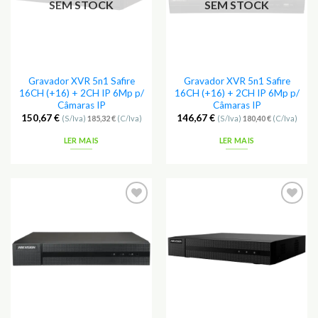
SEM STOCK
SEM STOCK
Gravador XVR 5n1 Safire
Gravador XVR 5n1 Safire
16CH (+16) + 2CH IP 6Mp p/
16CH (+16) + 2CH IP 6Mp p/
Câmaras IP
Câmaras IP
150,67
€
146,67
€
(S/Iva)
185,32
€
(C/Iva)
(S/Iva)
180,40
€
(C/Iva)
LER MAIS
LER MAIS
Adicionar
Adicionar
aos
aos
Favoritos
Favoritos