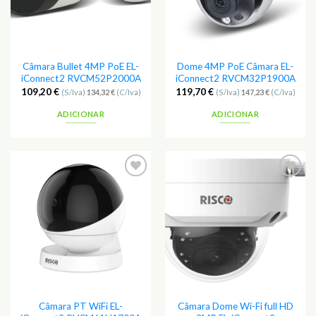
Câmara Bullet 4MP PoE EL-
Dome 4MP PoE Câmara EL-
iConnect2 RVCM52P2000A
iConnect2 RVCM32P1900A
109,20
€
119,70
€
(S/Iva)
134,32
€
(C/Iva)
(S/Iva)
147,23
€
(C/Iva)
ADICIONAR
ADICIONAR
Adicionar
Adicionar
aos
aos
Favoritos
Favoritos
Câmara PT WiFi EL-
Câmara Dome Wi-Fi full HD