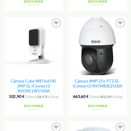
ADICIONAR
ADICIONAR
Adicionar
Adicionar
aos
aos
Favoritos
Favoritos
Câmara Cube WiFi full HD
Câmara 4MP 25x PTZ EL-
2MP EL-iConnect2
iConnect2 RVCM82E2500A
RVCM11W1500A
102,90
€
663,60
€
(S/Iva)
126,57
€
(C/Iva)
(S/Iva)
816,23
€
(C/Iva)
ADICIONAR
ADICIONAR