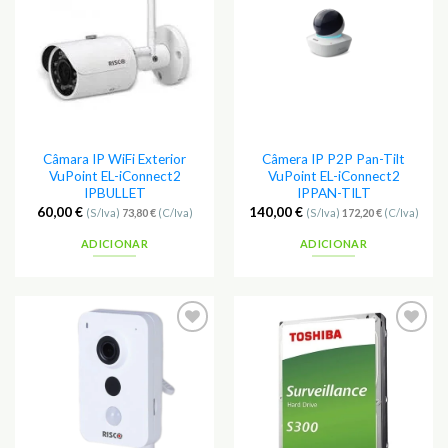
aos
aos
Favoritos
Favoritos
Câmara IP WiFi Exterior
Câmera IP P2P Pan-Tilt
VuPoint EL-iConnect2
VuPoint EL-iConnect2
IPBULLET
IPPAN-TILT
60,00
€
140,00
€
(S/Iva)
73,80
€
(C/Iva)
(S/Iva)
172,20
€
(C/Iva)
ADICIONAR
ADICIONAR
Adicionar
Adicionar
aos
aos
Favoritos
Favoritos