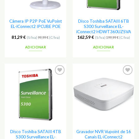
Câmera IP P2P PoE VuPoint
Disco Toshiba SATAIII 6TB
EL-iConnect2 IPCUBE POE
S300 Surveillance EL-
iConnect2 HDWT360UZSVA
81,29
€
162,59
€
(S/Iva)
99,99
€
(C/Iva)
(S/Iva)
199,99
€
(C/Iva)
ADICIONAR
ADICIONAR
Adicionar
Adicionar
aos
aos
Favoritos
Favoritos
Disco Toshiba SATAIII 4TB
Gravador NVR Vupoint de 16
S300 Surveillance EL-
Canais EL-iConnect2