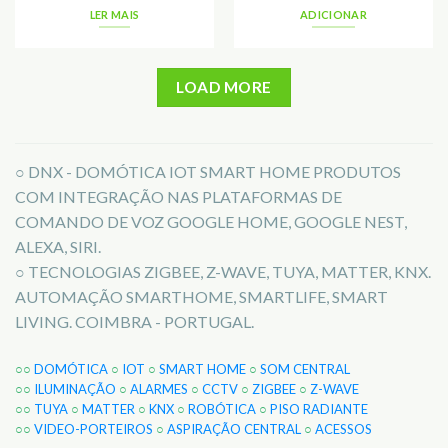
LER MAIS
ADICIONAR
LOAD MORE
○ DNX - DOMÓTICA IOT SMART HOME PRODUTOS
COM INTEGRAÇÃO NAS PLATAFORMAS DE
COMANDO DE VOZ GOOGLE HOME, GOOGLE NEST,
ALEXA, SIRI.
○ TECNOLOGIAS ZIGBEE, Z-WAVE, TUYA, MATTER, KNX.
AUTOMAÇÃO SMARTHOME, SMARTLIFE, SMART
LIVING. COIMBRA - PORTUGAL.
○○
DOMÓTICA
○
IOT
○
SMART HOME
○
SOM CENTRAL
○○
ILUMINAÇÃO
○
ALARMES
○
CCTV
○
ZIGBEE
○
Z-WAVE
○○
TUYA
○
MATTER
○
KNX
○
ROBÓTICA
○
PISO RADIANTE
○○
VIDEO-PORTEIROS
○
ASPIRAÇÃO CENTRAL
○
ACESSOS