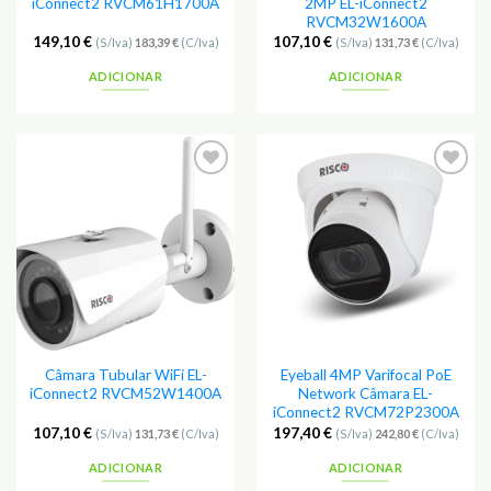
iConnect2 RVCM61H1700A
2MP EL-iConnect2
RVCM32W1600A
149,10
€
107,10
€
(S/Iva)
183,39
€
(C/Iva)
(S/Iva)
131,73
€
(C/Iva)
ADICIONAR
ADICIONAR
Adicionar
Adicionar
aos
aos
Favoritos
Favoritos
Câmara Tubular WiFi EL-
Eyeball 4MP Varifocal PoE
iConnect2 RVCM52W1400A
Network Câmara EL-
iConnect2 RVCM72P2300A
107,10
€
197,40
€
(S/Iva)
131,73
€
(C/Iva)
(S/Iva)
242,80
€
(C/Iva)
ADICIONAR
ADICIONAR