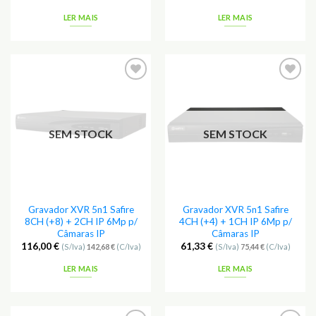
LER MAIS
LER MAIS
Adicionar
Adicionar
aos
aos
Favoritos
Favoritos
SEM STOCK
SEM STOCK
Gravador XVR 5n1 Safire
Gravador XVR 5n1 Safire
8CH (+8) + 2CH IP 6Mp p/
4CH (+4) + 1CH IP 6Mp p/
Câmaras IP
Câmaras IP
116,00
€
61,33
€
(S/Iva)
142,68
€
(C/Iva)
(S/Iva)
75,44
€
(C/Iva)
LER MAIS
LER MAIS