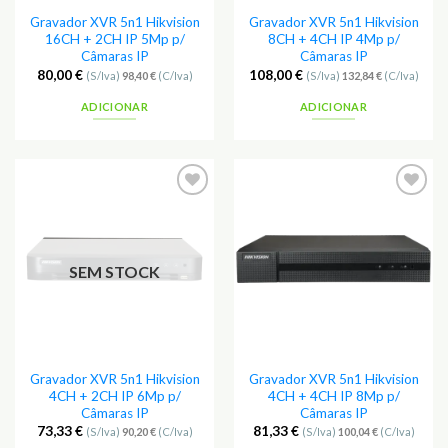
Gravador XVR 5n1 Hikvision
Gravador XVR 5n1 Hikvision
16CH + 2CH IP 5Mp p/
8CH + 4CH IP 4Mp p/
Câmaras IP
Câmaras IP
80,00
€
108,00
€
(S/Iva)
98,40
€
(C/Iva)
(S/Iva)
132,84
€
(C/Iva)
ADICIONAR
ADICIONAR
Adicionar
Adicionar
aos
aos
Favoritos
Favoritos
SEM STOCK
Gravador XVR 5n1 Hikvision
Gravador XVR 5n1 Hikvision
4CH + 2CH IP 6Mp p/
4CH + 4CH IP 8Mp p/
Câmaras IP
Câmaras IP
73,33
€
81,33
€
(S/Iva)
90,20
€
(C/Iva)
(S/Iva)
100,04
€
(C/Iva)