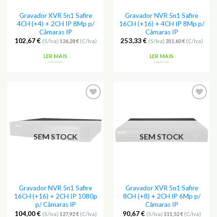
Gravador XVR 5n1 Safire
Gravador NVR 5n1 Safire
4CH (+4) + 2CH IP 8Mp p/
16CH (+16) + 4CH IP 8Mp p/
Câmaras IP
Câmaras IP
102,67
€
253,33
€
(S/Iva)
126,28
€
(C/Iva)
(S/Iva)
311,60
€
(C/Iva)
LER MAIS
LER MAIS
Adicionar
Adicionar
aos
aos
Favoritos
Favoritos
SEM STOCK
SEM STOCK
Gravador NVR 5n1 Safire
Gravador XVR 5n1 Safire
16CH (+16) + 2CH IP 1080p
8CH (+8) + 2CH IP 6Mp p/
p/ Câmaras IP
Câmaras IP
104,00
€
90,67
€
(S/Iva)
127,92
€
(C/Iva)
(S/Iva)
111,52
€
(C/Iva)