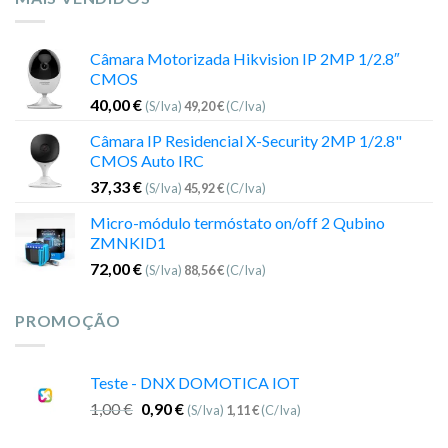
Câmara Motorizada Hikvision IP 2MP 1/2.8″
CMOS
40,00
€
(S/Iva)
49,20
€
(C/Iva)
Câmara IP Residencial X-Security 2MP 1/2.8"
CMOS Auto IRC
37,33
€
(S/Iva)
45,92
€
(C/Iva)
Micro-módulo termóstato on/off 2 Qubino
ZMNKID1
72,00
€
(S/Iva)
88,56
€
(C/Iva)
PROMOÇÃO
Teste - DNX DOMOTICA IOT
1,00
€
0,90
€
(S/Iva)
1,11
€
(C/Iva)