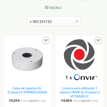
MENU
Adicionar
Adicionar
aos
aos
Favoritos
Favoritos
Caixa de Ligações EL-
Licença para utilização 1
iConnect2 RVIM0A13000A
câmara ONVIF EL-iConnect2
VPONVIFLIC
19,20
€
54,00
€
(S/Iva)
23,62
€
(C/Iva)
(S/Iva)
66,42
€
(C/Iva)