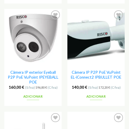
Adicionar
Adicionar
aos
aos
Favoritos
Favoritos
Câmera IP exterior Eyeball
Câmera IP P2P PoE VuPoint
P2P PoE VuPoint IPEYEBALL
EL-iConnect2 IPBULLET POE
POE
160,00
€
140,00
€
(S/Iva)
196,80
€
(C/Iva)
(S/Iva)
172,20
€
(C/Iva)
ADICIONAR
ADICIONAR
Adicionar
Adicionar