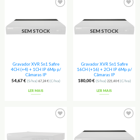
Adicionar
Adicionar
aos
aos
Favoritos
Favoritos
SEM STOCK
SEM STOCK
Gravador XVR 5n1 Safire
Gravador XVR 5n1 Safire
4CH (+4) + 1CH IP 6Mp p/
16CH (+16) + 2CH IP 6Mp p/
Câmaras IP
Câmaras IP
54,67
€
180,00
€
(S/Iva)
67,24
€
(C/Iva)
(S/Iva)
221,40
€
(C/Iva)
LER MAIS
LER MAIS
Adicionar
Adicionar
aos
aos
Favoritos
Favoritos