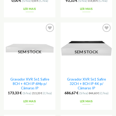
0,00
€
93,33
€
(S/Iva)
0,00
€
(C/Iva)
(S/Iva)
114,80
€
(C/Iva)
LER MAIS
LER MAIS
Adicionar
Adicionar
aos
aos
Favoritos
Favoritos
SEM STOCK
SEM STOCK
Gravador XVR 5n1 Safire
Gravador XVR 5n1 Safire
8CH + 4CH IP 6Mp p/
32CH + 8CH IP 4K p/
Câmaras IP
Câmaras IP
173,33
€
686,67
€
(S/Iva)
213,20
€
(C/Iva)
(S/Iva)
844,60
€
(C/Iva)
LER MAIS
LER MAIS