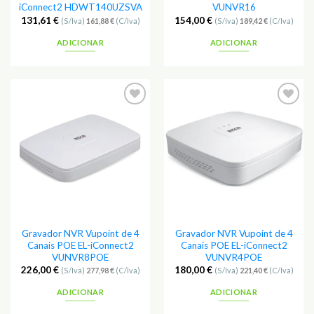
iConnect2 HDWT140UZSVA
VUNVR16
131,61
€
154,00
€
(S/Iva)
161,88
€
(C/Iva)
(S/Iva)
189,42
€
(C/Iva)
ADICIONAR
ADICIONAR
Adicionar
Adicionar
aos
aos
Favoritos
Favoritos
Gravador NVR Vupoint de 4
Gravador NVR Vupoint de 4
Canais POE EL-iConnect2
Canais POE EL-iConnect2
VUNVR8POE
VUNVR4POE
226,00
€
180,00
€
(S/Iva)
277,98
€
(C/Iva)
(S/Iva)
221,40
€
(C/Iva)
ADICIONAR
ADICIONAR