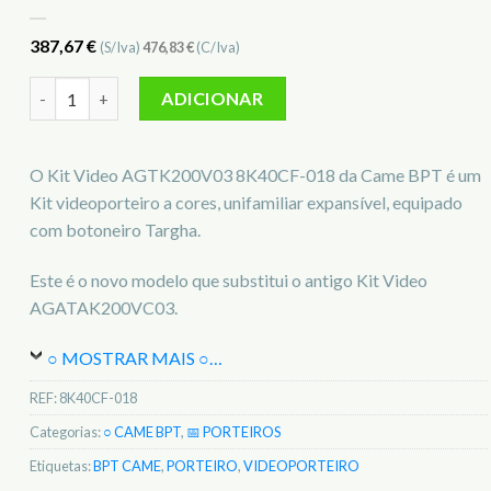
387,67
€
(S/Iva)
476,83
€
(C/Iva)
Quantidade de Came BPT Kit Video AGTK200V03 8K40CF-018
ADICIONAR
O Kit Video AGTK200V03 8K40CF-018 da Came BPT é um
Kit videoporteiro a cores, unifamiliar expansível, equipado
com botoneiro Targha.
Este é o novo modelo que substitui o antigo Kit Video
AGATAK200VC03.
○ MOSTRAR MAIS ○
…
REF:
8K40CF-018
Categorias:
○ CAME BPT
,
📅 PORTEIROS
Etiquetas:
BPT CAME
,
PORTEIRO
,
VIDEOPORTEIRO