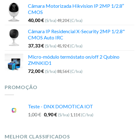
Câmara Motorizada Hikvision IP 2MP 1/2.8″
CMOS
40,00
€
(S/Iva)
49,20
€
(C/Iva)
Câmara IP Residencial X-Security 2MP 1/2.8"
CMOS Auto IRC
37,33
€
(S/Iva)
45,92
€
(C/Iva)
Micro-módulo termóstato on/off 2 Qubino
ZMNKID1
72,00
€
(S/Iva)
88,56
€
(C/Iva)
PROMOÇÃO
Teste - DNX DOMOTICA IOT
1,00
€
0,90
€
(S/Iva)
1,11
€
(C/Iva)
MELHOR CLASSIFICADOS