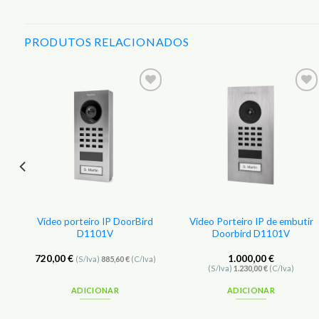
PRODUTOS RELACIONADOS
r
Adicionar
Adicionar
aos
aos
s
Favoritos
Favoritos
Vídeo porteiro IP DoorBird
Vídeo Porteiro IP de embutir
D1101V
Doorbird D1101V
720,00
€
1.000,00
€
(S/Iva)
885,60
€
(C/Iva)
(S/Iva)
1.230,00
€
(C/Iva)
ADICIONAR
ADICIONAR