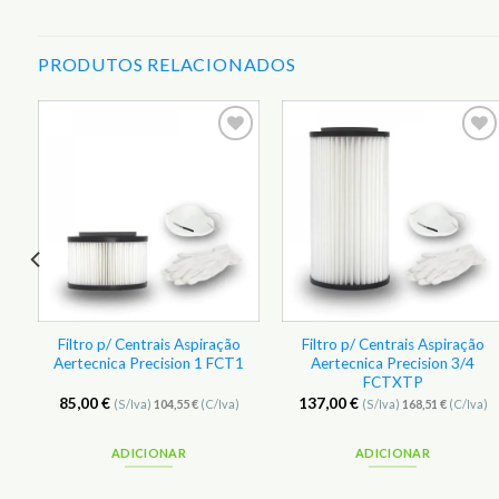
PRODUTOS RELACIONADOS
r
Adicionar
Adicionar
aos
aos
s
Favoritos
Favoritos
Filtro p/ Centrais Aspiração
Filtro p/ Centrais Aspiração
Aertecnica Precision 1 FCT1
Aertecnica Precision 3/4
FCTXTP
85,00
€
137,00
€
(S/Iva)
104,55
€
(C/Iva)
(S/Iva)
168,51
€
(C/Iva)
ADICIONAR
ADICIONAR