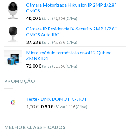
Câmara Motorizada Hikvision IP 2MP 1/2.8″
CMOS
40,00
€
(S/Iva)
49,20
€
(C/Iva)
Câmara IP Residencial X-Security 2MP 1/2.8"
CMOS Auto IRC
37,33
€
(S/Iva)
45,92
€
(C/Iva)
Micro-módulo termóstato on/off 2 Qubino
ZMNKID1
72,00
€
(S/Iva)
88,56
€
(C/Iva)
PROMOÇÃO
Teste - DNX DOMOTICA IOT
1,00
€
0,90
€
(S/Iva)
1,11
€
(C/Iva)
MELHOR CLASSIFICADOS