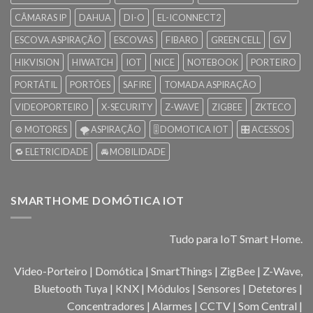
CÂMARAS IP
DAHUA
DI-O
EL-ICONNECT2
ESCOVA ASPIRAÇÃO
ESCOVAS
FIBARO
GREEN CELL
GV
HIKVISION
HIWATCH
IOT
NICE
NOTEBOOK
PORTEIRO
PORTÁTIL
PORTÕES
SAFIRE
TOMADA ASPIRAÇÃO
VIDEOPORTEIRO
X-SECURITY
Z-WAVE
ZIGBEE
ZKTECO
⚙️ MOTORES
🌪️ ASPIRAÇÃO
🎚️ DOMOTICA IOT
🎛️ ACESSOS
🔁 ELETRICIDADE
🚘 MOBILIDADE
SMARTHOME DOMÓTICA IOT
Tudo para IoT Smart Home.
Video-Porteiro | Domótica | SmartThings | ZigBee | Z-Wave,
Bluetooth Tuya | KNX | Módulos | Sensores | Detetores |
Concentradores | Alarmes | CCTV | Som Central |