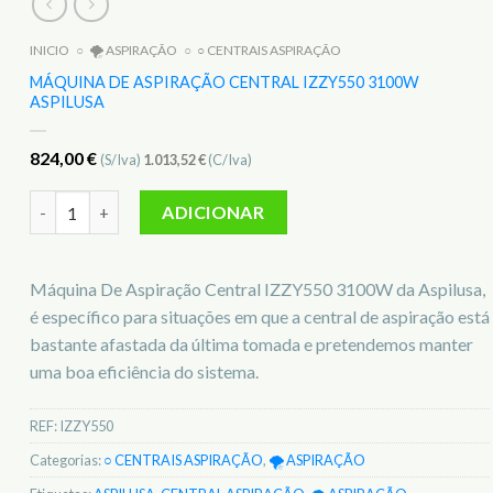
INICIO
○
🌪️ ASPIRAÇÃO
○
○ CENTRAIS ASPIRAÇÃO
MÁQUINA DE ASPIRAÇÃO CENTRAL IZZY550 3100W
ASPILUSA
824,00
€
(S/Iva)
1.013,52
€
(C/Iva)
Quantidade de Máquina De Aspiração Central IZZY550 3100
ADICIONAR
Máquina De Aspiração Central IZZY550 3100W da Aspilusa,
é específico para situações em que a central de aspiração está
bastante afastada da última tomada e pretendemos manter
uma boa eficiência do sistema.
REF:
IZZY550
Categorias:
○ CENTRAIS ASPIRAÇÃO
,
🌪️ ASPIRAÇÃO