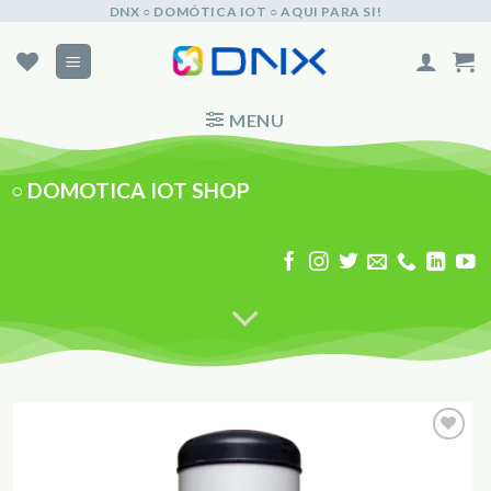
Skip
DNX ○ DOMÓTICA IOT ○ AQUI PARA SI!
to
content
MENU
○
DOMOTICA IOT SHOP
Adicionar
aos
Favoritos