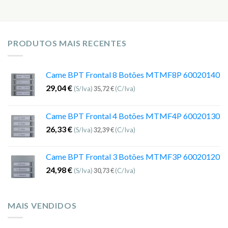
PRODUTOS MAIS RECENTES
Came BPT Frontal 8 Botões MTMF8P 60020140
29,04
€
(S/Iva)
35,72
€
(C/Iva)
Came BPT Frontal 4 Botões MTMF4P 60020130
26,33
€
(S/Iva)
32,39
€
(C/Iva)
Came BPT Frontal 3 Botões MTMF3P 60020120
24,98
€
(S/Iva)
30,73
€
(C/Iva)
MAIS VENDIDOS