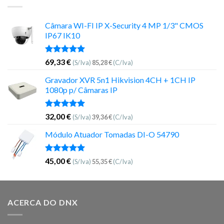
Câmara WI-FI IP X-Security 4 MP 1/3" CMOS
IP67 IK10
Avaliação
69,33
€
(S/Iva)
85,28
€
(C/Iva)
5.00
de 5
Gravador XVR 5n1 Hikvision 4CH + 1CH IP
1080p p/ Câmaras IP
Avaliação
32,00
€
(S/Iva)
39,36
€
(C/Iva)
5.00
de 5
Módulo Atuador Tomadas DI-O 54790
Avaliação
45,00
€
(S/Iva)
55,35
€
(C/Iva)
5.00
de 5
ACERCA DO DNX