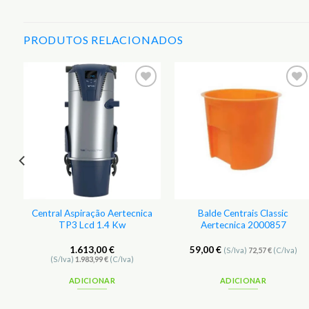
PRODUTOS RELACIONADOS
r
Adicionar
Adicionar
aos
aos
s
Favoritos
Favoritos
Central Aspiração Aertecnica
Balde Centrais Classic
TP3 Lcd 1.4 Kw
Aertecnica 2000857
c
1.613,00
€
59,00
€
(S/Iva)
72,57
€
(C/Iva)
(S/Iva)
1.983,99
€
(C/Iva)
ADICIONAR
ADICIONAR