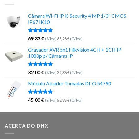
Câmara WI-FI IP X-Security 4 MP 1/3" CMOS
IP67 IK10
Avaliação
69,33
€
(S/Iva)
85,28
€
(C/Iva)
5.00
de 5
Gravador XVR 5n1 Hikvision 4CH + 1CH IP
1080p p/ Câmaras IP
Avaliação
32,00
€
(S/Iva)
39,36
€
(C/Iva)
5.00
de 5
Módulo Atuador Tomadas DI-O 54790
Avaliação
45,00
€
(S/Iva)
55,35
€
(C/Iva)
5.00
de 5
ACERCA DO DNX