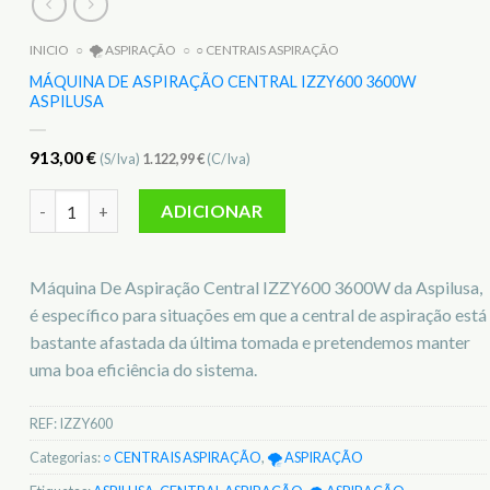
INICIO
○
🌪️ ASPIRAÇÃO
○
○ CENTRAIS ASPIRAÇÃO
MÁQUINA DE ASPIRAÇÃO CENTRAL IZZY600 3600W
ASPILUSA
913,00
€
(S/Iva)
1.122,99
€
(C/Iva)
Quantidade de Máquina De Aspiração Central IZZY600 3600
ADICIONAR
Máquina De Aspiração Central IZZY600 3600W da Aspilusa,
é específico para situações em que a central de aspiração está
bastante afastada da última tomada e pretendemos manter
uma boa eficiência do sistema.
REF:
IZZY600
Categorias:
○ CENTRAIS ASPIRAÇÃO
,
🌪️ ASPIRAÇÃO