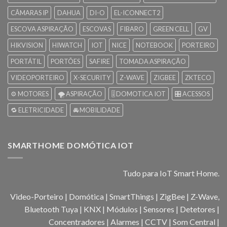
CÂMARAS IP
DAHUA
DI-O
EL-ICONNECT2
ESCOVA ASPIRAÇÃO
ESCOVAS
FIBARO
GREEN CELL
GV
HIKVISION
HIWATCH
IOT
NICE
NOTEBOOK
PORTEIRO
PORTÁTIL
PORTÕES
SAFIRE
TOMADA ASPIRAÇÃO
VIDEOPORTEIRO
X-SECURITY
Z-WAVE
ZIGBEE
ZKTECO
⚙️ MOTORES
🌪️ ASPIRAÇÃO
🎚️ DOMOTICA IOT
🎛️ ACESSOS
🔁 ELETRICIDADE
🚘 MOBILIDADE
SMARTHOME DOMÓTICA IOT
Tudo para IoT Smart Home.
Video-Porteiro | Domótica | SmartThings | ZigBee | Z-Wave,
Bluetooth Tuya | KNX | Módulos | Sensores | Detetores |
Concentradores | Alarmes | CCTV | Som Central |