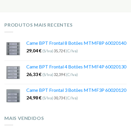
PRODUTOS MAIS RECENTES
Came BPT Frontal 8 Botões MTMF8P 60020140
29,04
€
(S/Iva)
35,72
€
(C/Iva)
Came BPT Frontal 4 Botões MTMF4P 60020130
26,33
€
(S/Iva)
32,39
€
(C/Iva)
Came BPT Frontal 3 Botões MTMF3P 60020120
24,98
€
(S/Iva)
30,73
€
(C/Iva)
MAIS VENDIDOS