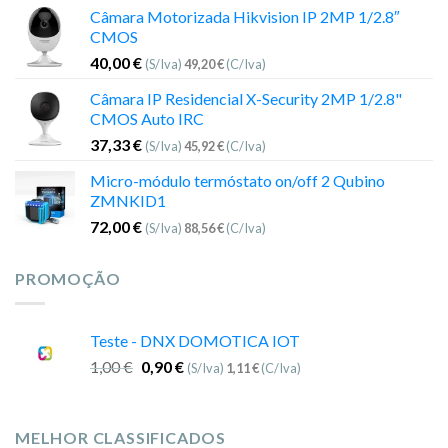
Câmara Motorizada Hikvision IP 2MP 1/2.8″
CMOS
40,00
€
(S/Iva)
49,20
€
(C/Iva)
Câmara IP Residencial X-Security 2MP 1/2.8"
CMOS Auto IRC
37,33
€
(S/Iva)
45,92
€
(C/Iva)
Micro-módulo termóstato on/off 2 Qubino
ZMNKID1
72,00
€
(S/Iva)
88,56
€
(C/Iva)
PROMOÇÃO
Teste - DNX DOMOTICA IOT
1,00
€
0,90
€
(S/Iva)
1,11
€
(C/Iva)
MELHOR CLASSIFICADOS