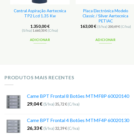
Central Aspiração Aertecnica
Placa Electrónica Modelo
TP2 Lcd 1.35 Kw
Classic / Silver Aertecnica
PETIAC
1.350,00
€
163,00
€
(S/Iva)
200,49
€
(C/Iva)
(S/Iva)
1.660,50
€
(C/Iva)
ADICIONAR
ADICIONAR
PRODUTOS MAIS RECENTES
Came BPT Frontal 8 Botões MTMF8P 60020140
29,04
€
(S/Iva)
35,72
€
(C/Iva)
Came BPT Frontal 4 Botões MTMF4P 60020130
26,33
€
(S/Iva)
32,39
€
(C/Iva)