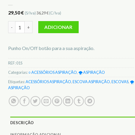
29,50
€
(S/Iva)
36,29
€
(C/Iva)
Quantidade de Punho de aspiração On/Off Botão standard 0
ADICIONAR
Punho On/Off botão para a sua aspiração.
REF:
01S
Categorias:
○ ACESSÓRIOS ASPIRAÇÃO
,
🌪️ ASPIRAÇÃO
Etiquetas:
ACESSÓRIOS ASPIRAÇÃO
,
ESCOVA ASPIRAÇÃO
,
ESCOVAS
,
🌪️
ASPIRAÇÃO
DESCRIÇÃO
INFORMAÇÃO ADICIONAL