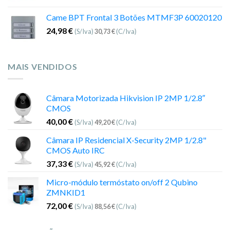
Came BPT Frontal 3 Botões MTMF3P 60020120
24,98
€
(S/Iva)
30,73
€
(C/Iva)
MAIS VENDIDOS
Câmara Motorizada Hikvision IP 2MP 1/2.8″
CMOS
40,00
€
(S/Iva)
49,20
€
(C/Iva)
Câmara IP Residencial X-Security 2MP 1/2.8"
CMOS Auto IRC
37,33
€
(S/Iva)
45,92
€
(C/Iva)
Micro-módulo termóstato on/off 2 Qubino
ZMNKID1
72,00
€
(S/Iva)
88,56
€
(C/Iva)