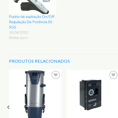
Punho de aspiração On/Off
Regulação De Potência 01-
SGS
30/06/2022
Similar post
PRODUTOS RELACIONADOS
r
Adicionar
Adicionar
aos
aos
s
Favoritos
Favoritos