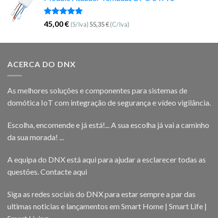
Avaliação
45,00
€
(S/Iva)
55,35
€
(C/Iva)
5.00
de 5
ACERCA DO DNX
As melhores soluções e componentes para sistemas de
domótica IoT com integração de segurança e vídeo vigilância.
Escolha, encomende e já está!... A sua escolha já vai a caminho
da sua morada! ...
A equipa do DNX está aqui para ajudar a esclarecer todas as
questões.
Contacte aqui
Siga as redes sociais do DNX para estar sempre a par das
ultimas noticias e lançamentos em Smart Home | Smart Life |