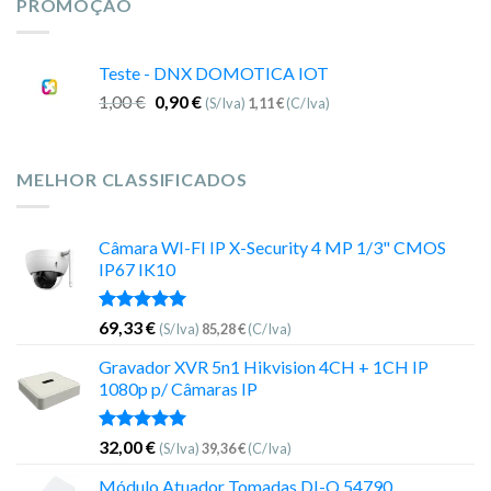
PROMOÇÃO
Teste - DNX DOMOTICA IOT
1,00
€
0,90
€
(S/Iva)
1,11
€
(C/Iva)
MELHOR CLASSIFICADOS
Câmara WI-FI IP X-Security 4 MP 1/3" CMOS
IP67 IK10
Avaliação
69,33
€
(S/Iva)
85,28
€
(C/Iva)
5.00
de 5
Gravador XVR 5n1 Hikvision 4CH + 1CH IP
1080p p/ Câmaras IP
Avaliação
32,00
€
(S/Iva)
39,36
€
(C/Iva)
5.00
de 5
Módulo Atuador Tomadas DI-O 54790