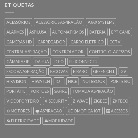
ETIQUETAS
ACESSÓRIOS
ACESSÓRIOS ASPIRAÇÃO
AJAX SYSTEMS
ALARMES
ASPILUSA
AUTOMATISMOS
BATERIA
BPT CAME
CAMERAS-HD
CARREGADOR
CARRO ELÉTRICO
CCTV
CENTRAL ASPIRAÇÃO
CONTROLADOR
CONTROLO-ACESSOS
CÂMARAS IP
DAHUA
DI-O
EL-ICONNECT2
ESCOVA ASPIRAÇÃO
ESCOVAS
FIBARO
GREEN CELL
GV
HIKVISION
HIWATCH
IOT
NICE
NOTEBOOK
PORTEIRO
PORTÁTIL
PORTÕES
SAFIRE
TOMADA ASPIRAÇÃO
VIDEOPORTEIRO
X-SECURITY
Z-WAVE
ZIGBEE
ZKTECO
⚙️ MOTORES
🌪️ ASPIRAÇÃO
🎚️ DOMOTICA IOT
🎛️ ACESSOS
🔁 ELETRICIDADE
🚘 MOBILIDADE